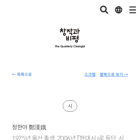
← 목록으로
스크랩
웹북으로 보기 →
시
鄭漢娥
정한아
1975년 울산 출생. 2006년 『현대시』로 등단. 시