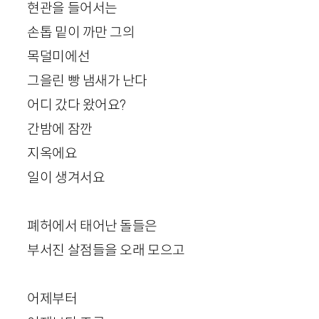
현관을 들어서는
손톱 밑이 까만 그의
목덜미에선
그을린 빵 냄새가 난다
어디 갔다 왔어요?
간밤에 잠깐
지옥에요
일이 생겨서요
폐허에서 태어난 돌들은
부서진 살점들을 오래 모으고
어제부터