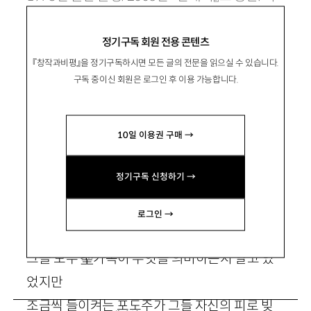
집 『어른스런 입맞춤』이 있음.
정기구독 회원 전용 콘텐츠
crookcrony@hotmail.com
『창작과비평』을 정기구독하시면 모든 글의 전문을 읽으실 수 있습니다.
구독 중이신 회원은 로그인 후 이용 가능합니다.
10일 이용권 구매 →
물거미
정기구독 신청하기 →
로그인 →
차양 밖에는 비가 내린다
그들 모두
聖
가족이 무엇을 의미하는지 알고 있
었지만
조금씩 들이켜는 포도주가 그들 자신의 피로 빚