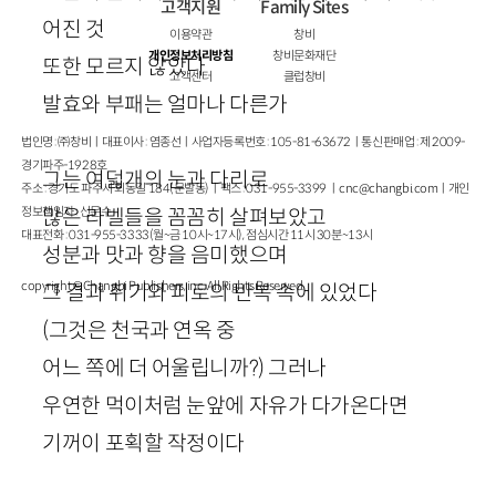
고객지원
Family Sites
어진 것
이용약관
창비
개인정보처리방침
창비문화재단
또한 모르지 않았다
고객센터
클럽창비
발효와 부패는 얼마나 다른가
법인명 : ㈜창비ㅣ대표이사 : 염종선ㅣ사업자등록번호 : 105-81-63672ㅣ통신판매업 : 제 2009-
경기파주-1928호
그는 여덟개의 눈과 다리로
주소 : 경기도 파주시 회동길 184(문발동)ㅣ팩스 : 031-955-3399 ㅣ
cnc@changbi.com
ㅣ개인
정보책임자 : 신문수
많은 라벨들을 꼼꼼히 살펴보았고
대표전화 : 031-955-3333(월~금 10시~17시), 점심시간 11시 30분~13시
성분과 맛과 향을 음미했으며
copyright © Changbi Publishers, inc. All Rights Reserved.
그 결과 취기와 피로의 반복 속에 있었다
(그것은 천국과 연옥 중
어느 쪽에 더 어울립니까?) 그러나
우연한 먹이처럼 눈앞에 자유가 다가온다면
기꺼이 포획할 작정이다