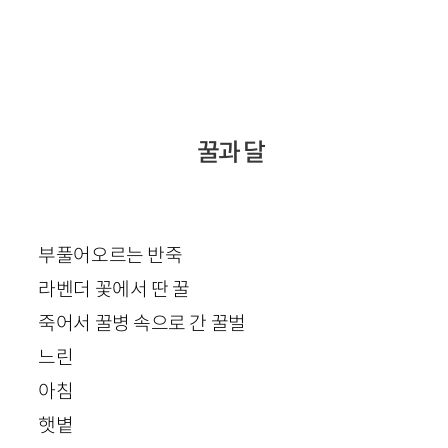
꿀과 달
부풀어오르는 반죽
라벤더 꽃에서 딴 꿀
죽어서 꿀병 속으로 간 꿀벌
느린
아침
햇볕