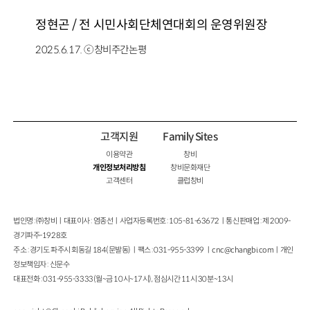
정현곤 /
전 시민사회단체연대회의 운영위원장
2025.6.17. ⓒ창비주간논평
고객지원
Family Sites
이용약관
창비
개인정보처리방침
창비문화재단
고객센터
클럽창비
법인명 : ㈜창비ㅣ대표이사 : 염종선ㅣ사업자등록번호 : 105-81-63672ㅣ통신판매업 : 제 2009-
경기파주-1928호
주소 : 경기도 파주시 회동길 184(문발동)ㅣ팩스 : 031-955-3399 ㅣ
cnc@changbi.com
ㅣ개인
정보책임자 : 신문수
대표전화 : 031-955-3333(월~금 10시~17시), 점심시간 11시 30분~13시