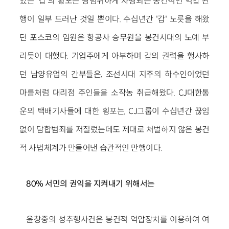
있는 '갑'의 횡포는 광범위하게 자행되는 봉건적인 억압 관
행이 일부 드러난 것일 뿐이다. 수십년간 '갑' 노릇을 해왔
던 포스코의 임원은 항공사 승무원을 봉건시대의 노예 부
리듯이 대했다. 기업주에게 아부하며 갑의 권력을 행사하
던 남양유업의 간부들은, 조선시대 지주의 하수인이었던
마름처럼 대리점 주인들을 소작농 취급해왔다. CJ대한통
운의 택배기사들에 대한 횡포는, CJ그룹이 수십년간 끊임
없이 담합범죄를 저질렀는데도 제대로 처벌하지 않은 봉건
적 사법체계가 만들어낸 습관적인 만행이다.
80% 서민의 권익을 지켜내기 위해서는
윤창중의 성추행사건은 봉건적 억압장치를 이용하여 여