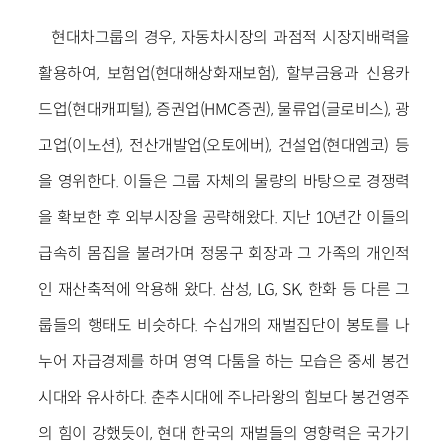
현대차그룹의 경우, 자동차시장의 과점적 시장지배력을
활용하여, 보험업(현대해상화재보험), 할부금융과 신용카
드업(현대캐피털), 증권업(HMC증권), 물류업(글로비스), 광
고업(이노션), 전산개발업(오토에버), 건설업(현대엠코) 등
을 영위한다. 이들은 그룹 자체의 물량의 바탕으로 경쟁력
을 확보한 후 외부시장을 공략해왔다. 지난 10년간 이들의
급속히 몸집을 불려가며 정몽구 회장과 그 가족의 개인적
인 재산축적에 악용해 왔다. 삼성, LG, SK, 한화 등 다른 그
룹들의 행태도 비슷하다. 수십개의 재벌집단이 봉토를 나
누어 자급경제를 하며 영역 다툼을 하는 모습은 중세 봉건
시대와 유사하다. 춘추시대에 주나라왕의 힘보다 봉건영주
의 힘이 강했듯이, 현대 한국의 재벌들의 영향력은 국가기