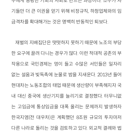
두에게 공평한 기회의 사회로 만드는 과정이다. 소수가 자
기들만 더 큰 이권을 얻기 위해 비정규직, 하청업체와의 임
금격차를 확대해가는 것은 명백히 반동적인 퇴보다.
재벌의 지배집단은 떳떳하지 못하기 때문에 노조의 부당
한 요구에 끌려 다니는 경우가 많다. 이런 적대적 공존의 부
작용으로 국민경제는 멍이 들고 수많은 서민들은 일자리
없는 설움과 빚독촉에 눈물로 밤을 지새운다. 2013년 들어
현대차는 노동조합의 태업 때문에 생산량이 부족해지자 국
내 대신 중국에 생산기지를 늘리기로 결정했다. 터무니없
는 고임금에 통상임금을 대폭 올리는 문제까지 발생하자
한국지엠(전 대우차)은 계획했던 8조원 규모의 투자마저
다른 나라로 돌리는 것을 검토하고 있다. 외교적 결례와 법