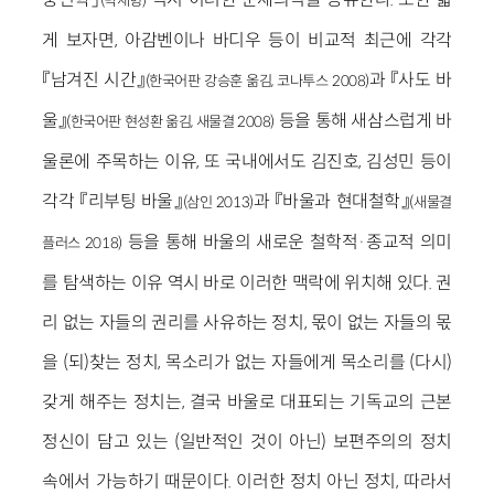
(박재형)
게 보자면, 아감벤이나 바디우 등이 비교적 최근에 각각
『남겨진 시간』
과 『사도 바
(한국어판 강승훈 옮김, 코나투스 2008)
울』
등을 통해 새삼스럽게 바
(한국어판 현성환 옮김, 새물결 2008)
울론에 주목하는 이유, 또 국내에서도 김진호, 김성민 등이
각각 『리부팅 바울』
과 『바울과 현대철학』
(삼인 2013)
(새물결
등을 통해 바울의 새로운 철학적·종교적 의미
플러스 2018)
를 탐색하는 이유 역시 바로 이러한 맥락에 위치해 있다. 권
리 없는 자들의 권리를 사유하는 정치, 몫이 없는 자들의 몫
을 (되)찾는 정치, 목소리가 없는 자들에게 목소리를 (다시)
갖게 해주는 정치는, 결국 바울로 대표되는 기독교의 근본
정신이 담고 있는 (일반적인 것이 아닌) 보편주의의 정치
속에서 가능하기 때문이다. 이러한 정치 아닌 정치, 따라서