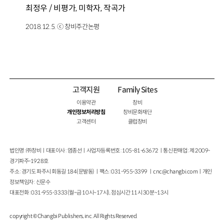
최정우 / 비평가, 미학자, 작곡가
2018.12.5. ⓒ 창비주간논평
고객지원
Family Sites
이용약관
창비
개인정보처리방침
창비문화재단
고객센터
클럽창비
법인명 : ㈜창비ㅣ대표이사 : 염종선ㅣ사업자등록번호 : 105-81-63672ㅣ통신판매업 : 제 2009-
경기파주-1928호
주소 : 경기도 파주시 회동길 184(문발동)ㅣ팩스 : 031-955-3399 ㅣ
cnc@changbi.com
ㅣ개인
정보책임자 : 신문수
대표전화 : 031-955-3333(월~금 10시~17시), 점심시간 11시 30분~13시
copyright © Changbi Publishers, inc. All Rights Reserved.