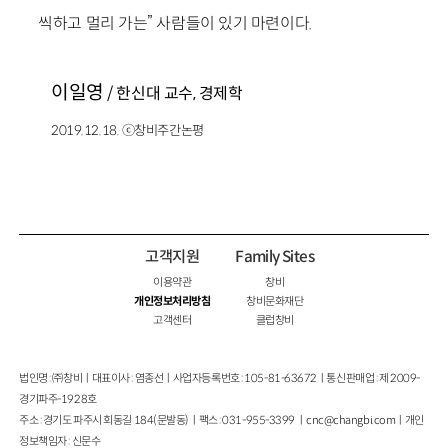
씩하고 멀리 가는” 사람들이 있기 마련이다.
이일영
/ 한신대 교수, 경제학
2019.12.18. ⓒ창비주간논평
고객지원
Family Sites
이용약관
창비
개인정보처리방침
창비문화재단
고객센터
클럽창비
법인명 : ㈜창비ㅣ대표이사 : 염종선ㅣ사업자등록번호 : 105-81-63672ㅣ통신판매업 : 제 2009-
경기파주-1928호
주소 : 경기도 파주시 회동길 184(문발동)ㅣ팩스 : 031-955-3399 ㅣ
cnc@changbi.com
ㅣ개인
정보책임자 : 신문수