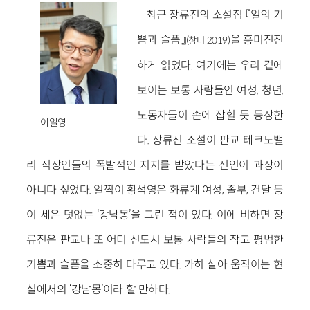
최근 장류진의 소설집 『일의 기
쁨과 슬픔』
을 흥미진진
(창비 2019)
하게 읽었다. 여기에는 우리 곁에
보이는 보통 사람들인 여성, 청년,
노동자들이 손에 잡힐 듯 등장한
이일영
다. 장류진 소설이 판교 테크노밸
리 직장인들의 폭발적인 지지를 받았다는 전언이 과장이
아니다 싶었다. 일찍이 황석영은 화류계 여성, 졸부, 건달 등
이 세운 덧없는 ‘강남몽’을 그린 적이 있다. 이에 비하면 장
류진은 판교나 또 어디 신도시 보통 사람들의 작고 평범한
기쁨과 슬픔을 소중히 다루고 있다. 가히 살아 움직이는 현
실에서의 ‘강남몽’이라 할 만하다.