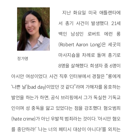
지난 화요일 미국 애틀랜타에
서 총기 사건이 발생했다. 21세
백인 남성인 로버트 에런 롱
(Robert Aaron Long)은 세곳의
마사지숍을 차례로 돌며 총기로
정가영
8명을 살해했다. 희생자 중 6명이
아시안 여성이었다. 사건 직후 인터뷰에서 경찰은 “롱에게
‘나쁜 날’(bad day)이었던 것 같다”라며 가해자를 옹호하는
발언을 하는가 하면, 공식 브리핑에서 그가 독실한 기독교
인이며 성 중독을 앓고 있었다는 점을 강조했다. 혐오범죄
(hate crime)가 아닌 우발적 범죄라는 것이다. ‘아시안 혐오
를 중단하라!’ ‘나는 너의 페티시 대상이 아니다!’를 외치는