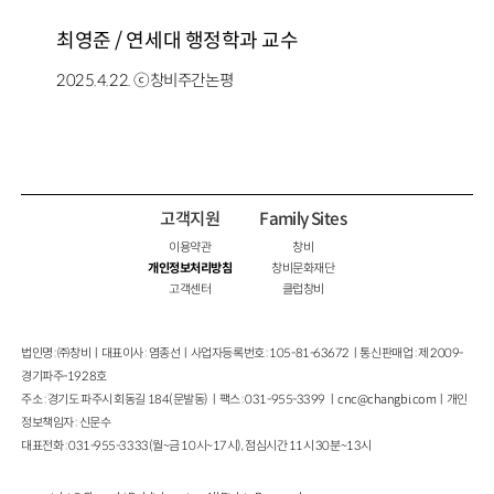
최영준 / 연세대 행정학과 교수
2025.4.22. ⓒ창비주간논평
고객지원
Family Sites
이용약관
창비
개인정보처리방침
창비문화재단
고객센터
클럽창비
법인명 : ㈜창비ㅣ대표이사 : 염종선ㅣ사업자등록번호 : 105-81-63672ㅣ통신판매업 : 제 2009-
경기파주-1928호
주소 : 경기도 파주시 회동길 184(문발동)ㅣ팩스 : 031-955-3399 ㅣ
cnc@changbi.com
ㅣ개인
정보책임자 : 신문수
대표전화 : 031-955-3333(월~금 10시~17시), 점심시간 11시 30분~13시