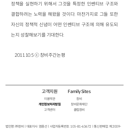
정책을 실현하기 위해서 그것을 특정한 인쎈티브 구조와
결합하려는 노력을 해왔을 것이다. 마찬가지로 그들 또한
자신의 정책적 신념이 어떤 인쎈티브 구조에 의해 유도되
는지 성찰해보기를 기대한다.
2011.10.5 ⓒ 창비주간논평
고객지원
Family Sites
이용약관
창비
개인정보처리방침
창비문화재단
고객센터
클럽창비
법인명 : ㈜창비ㅣ대표이사 : 염종선ㅣ사업자등록번호 : 105-81-63672ㅣ통신판매업 : 제 2009-