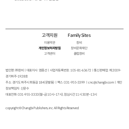
고객지원
Family Sites
이용약관
창비
개인정보처리방침
창비문화재단
고객센터
클럽창비
법인명 : ㈜창비ㅣ대표이사 : 염종선ㅣ사업자등록번호 : 105-81-63672ㅣ통신판매업 : 제 2009-
경기파주-1928호
주소 : 경기도 파주시 회동길 184(문발동)ㅣ팩스 : 031-955-3399 ㅣ
cnc@changbi.com
ㅣ개인
정보책임자 : 신문수
대표전화 : 031-955-3333(월~금 10시~17시), 점심시간 11시 30분~13시
copyright © Changbi Publishers, inc. All Rights Reserved.