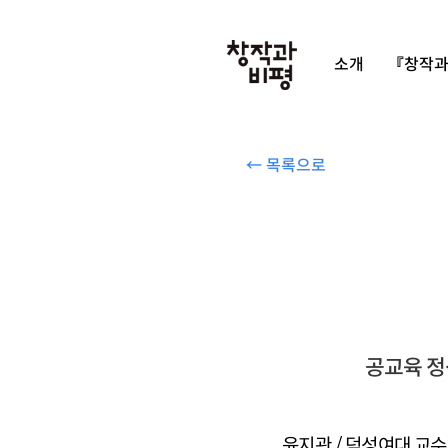
소개
『창작과
← 목록으로
공교육 정
윤지관 / 덕성여대 교수