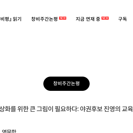
비평』 읽기
창비주간논평
지금 연재 중
구독
NEW
NEW
창비주간논평
상화를 위한 큰 그림이 필요하다: 야권후보 진영의 교
, 영문학