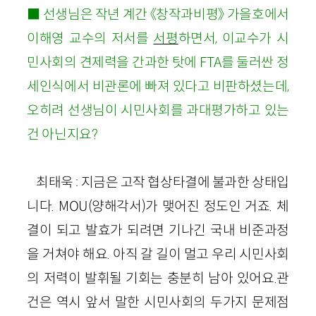
■ 선생님은 작년 계간 《창작과비평》 가을호에서
이해영 교수의 저서를
서평
하면서, 이교수가 시
민사회의 견제력을 간과한 탓에 FTA를 둘러싼 정
세인식에서 비관론에 빠져 있다고 비판하셨는데,
오히려 선생님이 시민사회를 과대평가하고 있는
건 아닌지요?
최태욱 : 지금은 고작 협상타결에 불과한 상태입
니다. MOU(양해각서)가 맺어진 정도인 거죠. 체
결이 되고 발효가 되려면 기나긴 국내 비준과정
을 거쳐야 해요. 아직 갈 길이 멀고 우리 시민사회
의 저력이 발휘될 기회는 충분히 남아 있어요.관
건은 역시 앞서 말한 시민사회의 두가지 문제점