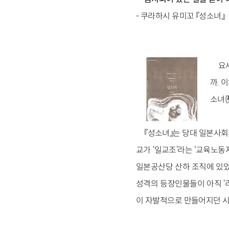
- 쿠라하시 유미꼬 『성소녀』
요
까. 
소녀(
『성소녀』는 당대 일본사회
교가 ‘일교조’라는 ‘교육노동
일본공산당 산하 조직에 있었
성격의 등장인물들이 아직 ‘
이 자발적으로 만들어지던 시