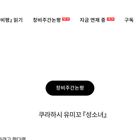
비평』 읽기
창비주간논평
지금 연재 중
구독
NEW
NEW
창비주간논평
쿠라하시 유미꼬 『성소녀』
하려고 한다면