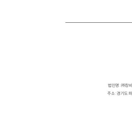
법인명 : ㈜창비
주소 : 경기도 파