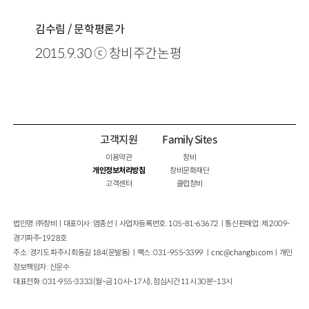
김수림 / 문학평론가
2015.9.30 ⓒ 창비주간논평
고객지원
Family Sites
이용약관
창비
개인정보처리방침
창비문화재단
고객센터
클럽창비
법인명 : ㈜창비ㅣ대표이사 : 염종선ㅣ사업자등록번호 : 105-81-63672ㅣ통신판매업 : 제 2009-
경기파주-1928호
주소 : 경기도 파주시 회동길 184(문발동)ㅣ팩스 : 031-955-3399 ㅣ
cnc@changbi.com
ㅣ개인
정보책임자 : 신문수
대표전화 : 031-955-3333(월~금 10시~17시), 점심시간 11시 30분~13시