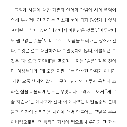
그렇게 사물에 대한 기존의 언어와 관념이 시의 폭력에
의해 부서져나간 자리는 평소에 눈에 띄지 않았거나 잊혀
져버린 채 남아 있던 “세상에서 버림받은 것들”, “아무짝에
도 쓸모없는 것들”이 비로소 그 모습을 드러내는 장소가 된
다. 그것은 결코 대단하거나 그럴듯하지 않다. 이를테면 그
것은 “개 오줌 지린내”를 맡으며 느끼는 “슬픔” 같은 것이
다. 이성복에게 “개 오줌 지린내”는 단순한 악취가 아니라
“사람 오줌 냄새와 같기 때문”에 인간의 비루한 육체와 초
라한 삶을 떠올리게 만드는 무엇이다. 그래서 그에게 “개 오
줌 지린내”는 메타포가 된다. 이 메타포는 네발짐승의 분비
물과 인간의 생리작용 사이에 애써 만들어낸 구별을 부수
어버림으로써, 즉 폭력의 형식이 됨으로써 우리가 단 한순