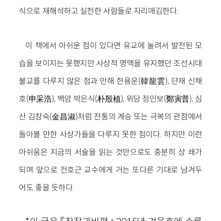
식으로 재해석하고 실천한 사람들로 자리매김한다.
이 책에서 아쉬운 점이 있다면 유교에 눌려서 발전된 모
습을 보이지는 못했지만 사상적 명맥을 유지했던 조선시대
불교를 다루지 않은 점과 만해 한용운(韓龍雲), 단재 신채
호(申采浩), 백암 박은식(朴殷植), 위당 정인보(鄭寅普), 심
산 김창숙(金昌淑)처럼 전통의 계승 또는 극복의 관점에서
돌아볼 만한 사상가들을 다루지 못한 점이다. 하지만 이런
아쉬움은 지금의 서술을 읽는 것만으로도 충분히 상 쇄가
되며 앞으로 전호근 교수에게 거는 또다른 기대로 남겨두
어도 좋을 듯하다.