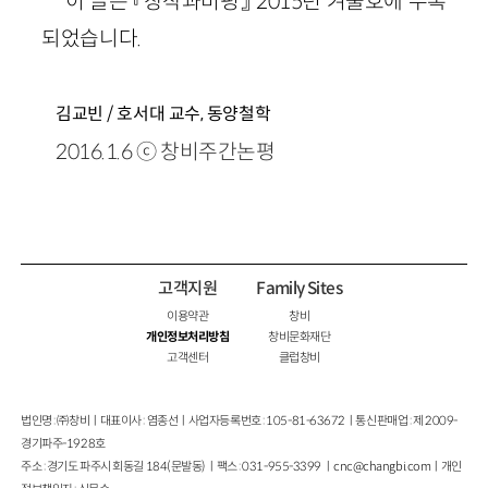
*이 글은 『창작과비평』 2015년 겨울호에 수록
되었습니다.
김교빈 / 호서대 교수, 동양철학
2016.1.6 ⓒ 창비주간논평
고객지원
Family Sites
이용약관
창비
개인정보처리방침
창비문화재단
고객센터
클럽창비
법인명 : ㈜창비ㅣ대표이사 : 염종선ㅣ사업자등록번호 : 105-81-63672ㅣ통신판매업 : 제 2009-
경기파주-1928호
주소 : 경기도 파주시 회동길 184(문발동)ㅣ팩스 : 031-955-3399 ㅣ
cnc@changbi.com
ㅣ개인