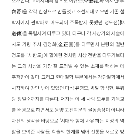
소개한다. 고려시대의 경우도 이규보(李奎報)와 이제현(李
齊賢)을 각각 한장으로 만들었고 조선시대로 오면 기존 철
학사에서 관학파로 매도되어 주목받지 못했던 정도전(鄭
道傳)을 독립시켜 다루고 있다. 더구나 각 사상가의 서술에
서도 가령 추사 김정희(金正喜)를 다루면서 분량의 절반
정도를 「세한도」에 할애한 것처럼 사상 전반을 다루기보다
는 그의 사상을 가장 잘 드러낼 수 있는 소재를 택하는 데
주저함이 없다. 그리고 현대철학 부분에서는 강단철학에서
시작하여 강단 밖에 있었던 다석 유영모, 씨알 함석헌, 무위
당 장일순까지를 다룬다. 저자는 이 세 사람 모두를 기독교
를 배경으로 하면서도 동양 고전학문의 골동품상이 아니라
자신의 생각을 바탕으로 ‘시대와 함께 사유’하는 지성의 역
할을 보여준 사람들, 학술의 한계를 넘어 전통을 새로운 방