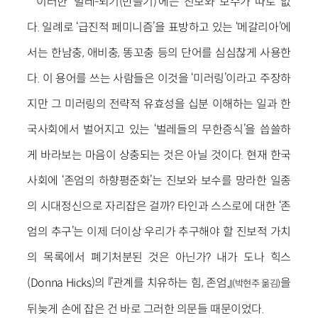
이러한 ‘벌레-되기(만들기)’에는 진보와 보수가 따로 없
다. 일례로 ‘급진적 페미니즘’을 표방하고 있는 ‘메갈리아’에
서는 한남충, 애비충, 똥꼬충 등의 단어를 심심찮게 사용한
다. 이 용어를 쓰는 사람들은 이것을 ‘미러링’이라고 주장하
지만 그 미러링의 전략적 유효성을 십분 이해하는 일과 한
국사회에서 벌어지고 있는 ‘벌레들의 무한증식’을 씁쓸하
게 바라보는 마음이 상충되는 것은 아닐 것이다. 현재 한국
사회에 ‘존엄의 하향평준화’는 진보와 보수를 망라한 일종
의 시대정신으로 자리잡은 걸까? 타인과 스스로에 대한 ‘존
엄의 추구’는 이제 더이상 우리가 추구해야 할 진보적 가치
의 목록에서 폐기처분된 것은 아닌가? 내가 도나 힉스
(Donna Hicks)의 『관계를 치유하는 힘, 존엄』
을
(박현주 옮김)
뒤늦게 손에 잡은 건 바로 그러한 의문들 때문이었다.