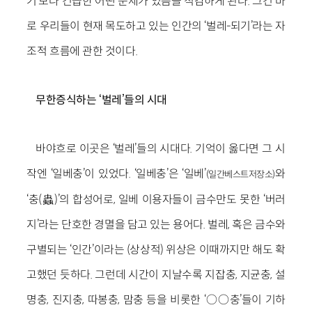
기’보다 긴급한 어떤 문제가 있음을 직감하게 된다. 그건 바
로 우리들이 현재 목도하고 있는 인간의 ‘벌레-되기’라는 자
조적 흐름에 관한 것이다.
무한증식하는 ‘벌레’들의 시대
바야흐로 이곳은 ‘벌레’들의 시대다. 기억이 옳다면 그 시
작엔 ‘일베충’이 있었다. ‘일베충’은 ‘일베’
와
(일간베스트저장소)
‘충(蟲)’의 합성어로, 일베 이용자들이 금수만도 못한 ‘버러
지’라는 단호한 경멸을 담고 있는 용어다. 벌레, 혹은 금수와
구별되는 ‘인간’이라는 (상상적) 위상은 이때까지만 해도 확
고했던 듯하다. 그런데 시간이 지날수록 지잡충, 지균충, 설
명충, 진지충, 따봉충, 맘충 등을 비롯한 ‘○○충’들이 기하