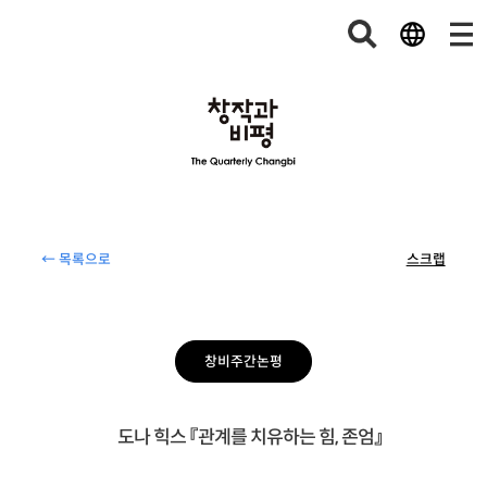
← 목록으로
스크랩
창비주간논평
도나 힉스 『관계를 치유하는 힘, 존엄』