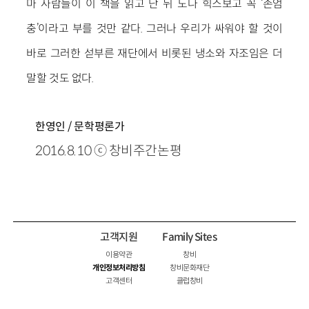
마 사람들이 이 책을 읽고 난 뒤 도나 힉스보고 꼭 ‘존엄
충’이라고 부를 것만 같다. 그러나 우리가 싸워야 할 것이
바로 그러한 섣부른 재단에서 비롯된 냉소와 자조임은 더
말할 것도 없다.
한영인 / 문학평론가
2016.8.10 ⓒ 창비주간논평
고객지원
Family Sites
이용약관
창비
개인정보처리방침
창비문화재단
고객센터
클럽창비