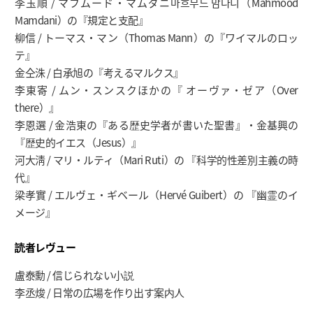
李玉順 / マフムード・マムダニ마흐무드 맘다니（Mahmood
Mamdani）の『規定と支配』
柳信 / トーマス・マン（Thomas Mann）の『ワイマルのロッ
テ』
金仝洙 / 白承旭の『考えるマルクス』
李東寄 / ムン・スンスクほかの『 オーヴァ・ゼア（Over
there）』
李恩選 / 金浩東の『ある歴史学者が書いた聖書』・金基興の
『歴史的イエス（Jesus）』
河大淸 / マリ・ルティ（Mari Ruti）の 『科学的性差別主義の時
代』
梁孝實 / エルヴェ・ギベール（Hervé Guibert）の 『幽霊のイ
メージ』
読者レヴュー
盧泰勳 / 信じられない小説
李丞焌 / 日常の広場を作り出す案内人