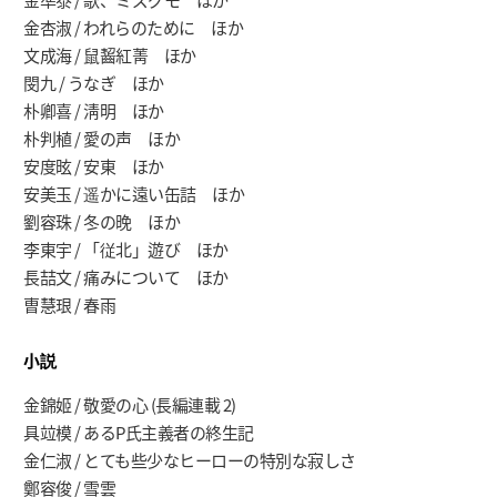
金杏淑 / われらのために ほか
文成海 / 鼠齧紅菁 ほか
閔九 / うなぎ ほか
朴卿喜 / 淸明 ほか
朴判植 / 愛の声 ほか
安度昡 / 安東 ほか
安美玉 / 遥かに遠い缶詰 ほか
劉容珠 / 冬の晩 ほか
李東宇 / 「従北」遊び ほか
長喆文 / 痛みについて ほか
曺慧珢 / 春雨
小説
金錦姬 / 敬愛の心 (長編連載 2)
具竝模 / あるP氏主義者の終生記
金仁淑 / とても些少なヒーローの特別な寂しさ
鄭容俊 / 雪雲