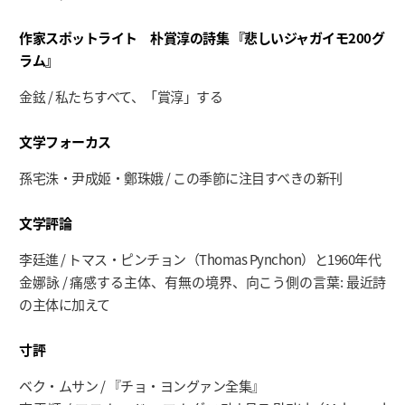
作家スポットライト 朴賞淳の詩集 『悲しいジャガイモ200グ
ラム』
金鉉 / 私たちすべて、「賞淳」する
文学フォーカス
孫宅洙・尹成姬・鄭珠娥 / この季節に注目すべきの新刊
文学評論
李廷進 / トマス・ピンチョン（Thomas Pynchon）と1960年代
金娜詠 / 痛感する主体、有無の境界、向こう側の言葉: 最近詩
の主体に加えて
寸評
ベク・ムサン / 『チョ・ヨングァン全集』