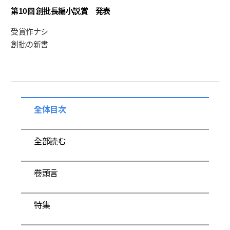
第10回 創批長編小説賞 発表
受賞作ナシ
創批の新書
全体目次
全部読む
卷頭言
特集