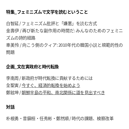
特集_フェミニズムで文学を読むということ
白智延 / フェミニズム批評と「嫌悪」を読む方式
金壽伊 / 再び新たな副作用の時間だ: みんなのためのフェミニ
ズムの詩的経路
車美怜 / 向こう側のクィア: 2010年代の韓国小説と規範的性の
問題
企画_文在寅政府と時代転換
李南周 / 新政府が時代転換に貢献するためには
全聖寅 /
今すぐ、経済的転換を始めよう
鄭鉉坤 /
朝鮮半島の平和、南北関係に道を見出すべき
対話
朴根勇・昔鎭桓・任秀彬・鄭然順 / 時代の課題、検察改革