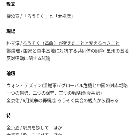
散文
權汝宣 / 「ろうそく」と「太極旗」
現場
朴元淳 /
ろうそく（革命 ）が変えたことと変えるべきこと
鄭煐璶 / 国家と軍事基地に対抗する共同体の闘争: 星州の基地
反対運動に関する試論
論壇
ウォン・テズィン(溫鐵軍) / グローバル危機と中国の対応戦略:
一つの趨勢、二つの保守、三つの戦略(金震共 訳)
金泰佑 / 6月抗争の再構成: ろうそく集会の観点から顧みる
詩
金京眉 / 駅員を探して ほか
金準泰 / 歌、ミズグモ ほか