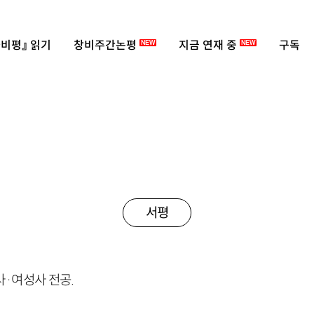
비평』 읽기
창비주간논평
지금 연재 중
구독
NEW
NEW
서평
사·여성사 전공.