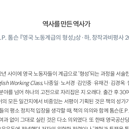
역사를 만든 역사가
E.P. 톰슨 『영국 노동계급의 형성』상·하, 창작과비평사 2
832년 사이에 영국 노동자들이 계급으로 ‘형성’되는 과정을 서술
lish Working Class
, 나종일·노서경·김인중·유재건·김경옥·한
분야를 넘어 하나의 고전으로 자리잡은 지 오래다. 출간 후 30
의 모든 일간지에서 비중있는 서평이 기획된 것은 책의 성가
의 평소 정치적 입장을 생각할 때, 책의 의의와 함께 톰슨(E.P.
여과 없이 그대로 실린 것은 다소 의외였다. 또 한때 영국공산당