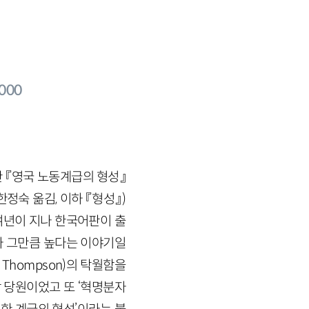
000
한 『영국 노동계급의 형성』
정숙 옮김, 이하 『형성』)
여년이 지나 한국어판이 출
가 그만큼 높다는 이야기일
 Thompson)의 탁월함을
 당원이었고 또 ‘혁명분자