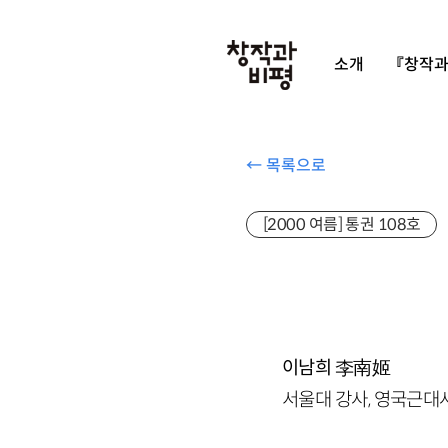
소개
『창작과
← 목록으로
[2000 여름] 통권 108호
이남희
李南姬
서울대 강사, 영국근대