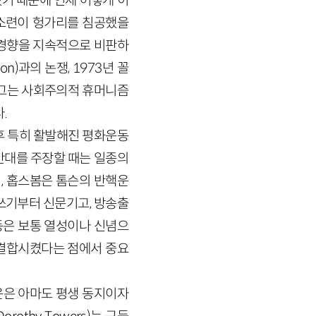
었기 때문에 언제 어떻게 이
년 소련이 헝가리를 침공했을
 경향을 지속적으로 비판하
n)과의 논쟁, 1973년 꼴
치면서 그는 사회주의적 휴머니즘
.
후 특히 활발해진 평화운동
반대를 주장할 때는 일종의
, 홉스봄은 톰슨의 반핵운
쓰기부터 신문기고, 방송출
동은 보통 열성이나 신념으
 결합시켰다는 점에서 중요
운은 아마도 평생 동지이자