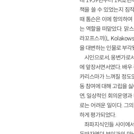
대 1959년부터 1962
책을 쓸 수 있었는지 짐작
때 톰슨은 이에 항의하여
는 역할을 떠맡았다. 맑스주
라꼬프스끼(L. Kolakow
을 대변하는 인물로 부각됐
시인으로서, 웅변가로서
에 앞장서면서였다. 배우
카리스마가 느껴질 정도였
동 참여에 대해 고립을 
연, 일상적인 회의운영과
로는 어려운 일이다. 그
하게 평가되었다.
좌파지식인들 사이에서 