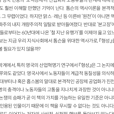
세기 영국 민중의 ‘도덕경제’나 산업화와 노동규율의 관계에 대해
도 훨씬 이해할 만했던 기억이 난다. 톰슨의 역사이론을 본격적
도 그 무렵이었다. 하지만 맑스·레닌 등 이른바 ‘원전’이 아니면 
화주의 내지 개량주의적 일탈로 받아들여졌다. 반대로 ‘본고장’
들로부터는 60년대에 나온 ‘철 지난 유행가’를 이제야 읊고 
보는 지금 우리 지식사회에서 톰슨을 위대한 역사가로, 『형성
볼 필요가 있지 않을까?
 학계에서, 특히 영국의 산업혁명기 연구에서 『형성』은 그 논지에
마루와도 같았다. 영국사에서 노동자들이 계급적 동질성을 의식하는
년대부터냐 혹은 홉스봄의 말대로 본격적인 공장제 공업화가 진전
명의 충격이나 노동자들의 고통을 지나치게 과장한 것이 아니냐는
논쟁의 승패가 곧 이 책의 가치를 가늠하는 유일한 기준은 아니다
인용된 인물이기 때문에 이 책을 무시할 수 없다는 것도 아니다