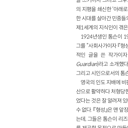
을 쓰기까지 그리고 그후
의 지평을 쇄신한 ‘아래로
한 시대를 살아간 민중들
제1세계의 지식인이 겪은
1924년생인 톰슨이 1
그를 “사회사가이자 『형성
적인 글을 쓴 작가이자 
Guardian
)라고 소개했다
그리고 시인으로서의 톰
영국의 인도 지배에 비
산으로 활약하다 처형당한 
었다는 것은 잘 알려져 있
수 없다. 『형성』은 맨 앞장
는데, 그들은 톰슨이 리