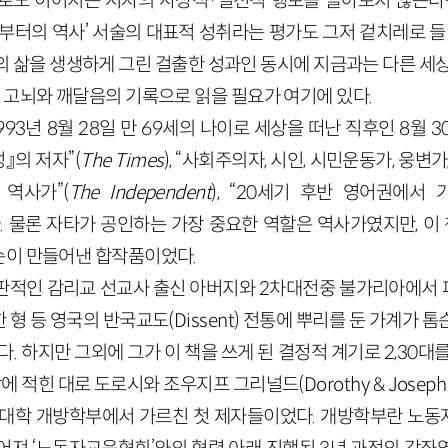
로도 이어지는 저자의 사상적·실천적 행보를 돌아보지 않는다면
부터의 역사’ 서술의 대표적 성취라는 평가도 그저 겉치레로 들
의 삶을 생생하게 그린 걸출한 성과인 동시에 지금과는 다른 세상
 고뇌와 깨달음의 기록으로 읽을 필요가 여기에 있다.
993년 8월 28일 만 69세의 나이로 세상을 떠난 직후인 8월 
』의 저자”(
The Times
), “사회주의자, 시인, 시민운동가, 웅변
역사가”(
The Independent
), “20세기 후반 영어권에서 
. 물론 자타가 공인하는 가장 중요한 역할은 역사가였지만, 이 책
슨이 만들어낸 합작품이었다.
판적인 감리교 선교사 출신 아버지와 2차대전중 불가리아에서
형 등 영국의 반국교도(Dissent) 전통에 뿌리를 둔 가계가 
다. 하지만 그외에 그가 이 책을 쓰게 된 결정적 계기로 2,30대
에 적힌 대로 도로시와 조우지프 그리널드(Dorothy & Joseph
즈대학 개방학부에서 가르친 첫 제자들이었다. 개방학부란 노