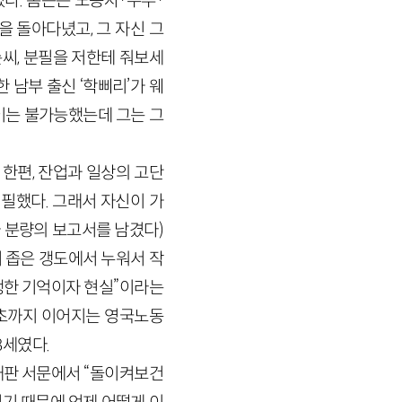
다. 톰슨은 노동자·주부·
 돌아다녔고, 그 자신 그
슨씨, 분필을 저한테 줘보세
 남부 출신 ‘학삐리’가 웨
이는 불가능했는데 그는 그
한편, 잔업과 일상의 고단
필했다. 그래서 자신이 가
자 분량의 보고서를 남겼다)
어 좁은 갱도에서 누워서 작
생생한 기억이자 현실”이라는
기초까지 이어지는 영국노동
8세였다.
 재판 서문에서 “돌이켜보건