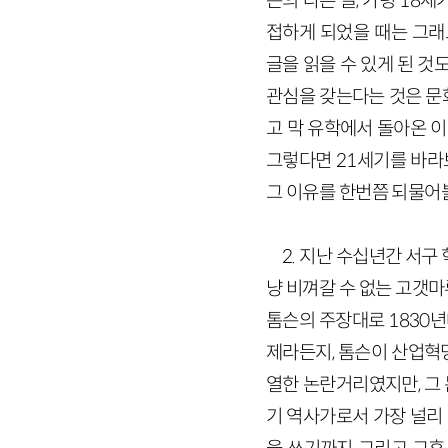
슨의 다른 글, 가령 18
접하게 되었을 때는 그래
글을 읽을 수 있게 된 것
관심을 갖는다는 것은 문
고 막 유학에서 돌아온 이
그렇다면 21세기를 바라
그 이유를 한번쯤 되물어
2. 지난 수십년간 서구
냥 비껴갈 수 없는 고갯
톰슨의 주장대로 1830
제라든지, 톰슨이 산업혁
열한 논란거리였지만, 그 
기 역사가로서 가장 널리 