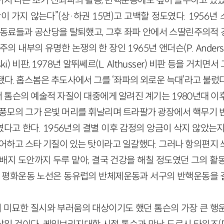
년까지 나는 초기 신좌파의 활동, 반핵운동에도 깊이 몰두하고 있
이 가지 않는다”(상·하권 15면)고 고백할 정도였다. 1956
 동료들과 공산당을 탈퇴했고, 그후 좌파 안에서 스딸린주의적
의 내부의 유명한 논쟁의 한 장인 1965년 앤더슨(P. Anderso
ski) 비판, 1978년 알뛰쎄르(L. Althusser) 비판 등을 거
다. 홉스봄은 추도사에서 그를 ‘좌파의 외로운 늑대’라고 불렀다
 톰슨의 예술적 자질이 대중에게 알려진 계기는 1980년대 이
 풍모의 그가 은빛 머리를 휘날리며 트라팔가 광장에서 핵무기 
다고 한다. 1956년의 결별 이후 감정의 앙금이 삭지 않았는지
싫어하고 스타 기질이 있는 탓이라고 일갈했다. 그러나 항의편지 
 배지 도안까지 두루 맡아, 결국 건강을 해칠 정도였던 그의 활
의 평화운동 노선은 동유럽의 반체제운동과 서구의 반핵운동을
미묘한 질시와 부러움의 대상이기도 했던 톰슨의 가장 큰 행