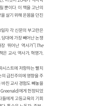
, 이것이 20세기 역사학
릴 뿐이다. 이 책을 고난의
을 살기 위해 온몸을 던진
30일자 각 신문의 부고란은
가, 당대에 가장 빼어난 논쟁
가장 뛰어난 역사가”(
The
은 교사, 역사가, 혁명가,
 파시스트에 저항하는 빨치
톰슨의 급진주의에 영향을 주
를 바친 교사 경험도 빼놓을
 Greenald)에게 헌정되었
동자들에게 고등교육의 기회