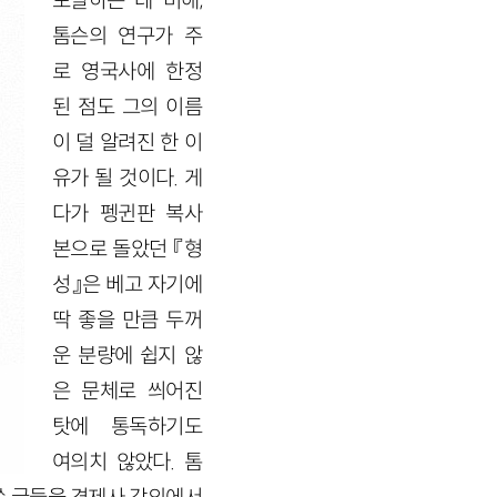
포괄하는 데 비해,
톰슨의 연구가 주
로 영국사에 한정
된 점도 그의 이름
이 덜 알려진 한 이
유가 될 것이다. 게
다가 펭귄판 복사
본으로 돌았던 『형
성』은 베고 자기에
딱 좋을 만큼 두꺼
운 분량에 쉽지 않
은 문체로 씌어진
탓에 통독하기도
여의치 않았다. 톰