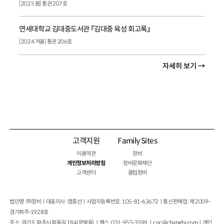
[2025 봄] 통권 207호
연세대학교 김대중도서관 『김대중 육성 회고록』
[2024 겨울] 통권 206호
자세히 보기 →
고객지원
Family Sites
이용약관
창비
개인정보처리방침
창비문화재단
고객센터
클럽창비
법인명 : ㈜창비ㅣ대표이사 : 염종선ㅣ사업자등록번호 : 105-81-63672ㅣ통신판매업 : 제 2009-
경기파주-1928호
주소 : 경기도 파주시 회동길 184(문발동)ㅣ팩스 : 031-955-3399 ㅣ
cnc@changbi.com
ㅣ개인