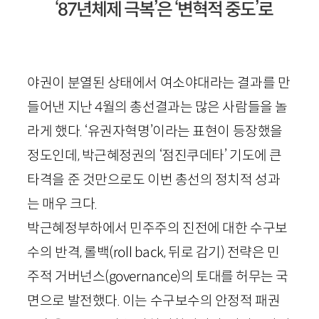
‘87년체제 극복’은 ‘변혁적 중도’로
야권이 분열된 상태에서 여소야대라는 결과를 만
들어낸 지난
4
월의 총선결과는 많은 사람들을 놀
라게 했다. ‘유권자혁명’이라는 표현이 등장했을
정도인데, 박근혜정권의 ‘점진쿠데타’ 기도에 큰
타격을 준 것만으로도 이번 총선의 정치적 성과
는 매우 크다.
박근혜정부하에서 민주주의 진전에 대한 수구보
수의 반격, 롤백(
roll
back
,
뒤로 감기
) 전략은 민
주적 거버넌스(
governance
)의 토대를 허무는 국
면으로 발전했다. 이는 수구보수의 안정적 패권