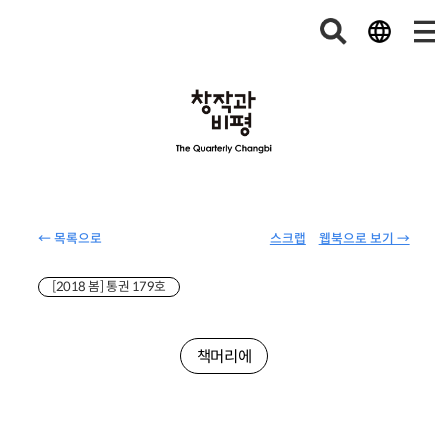
← 목록으로
스크랩
웹북으로 보기 →
[2018 봄] 통권 179호
책머리에