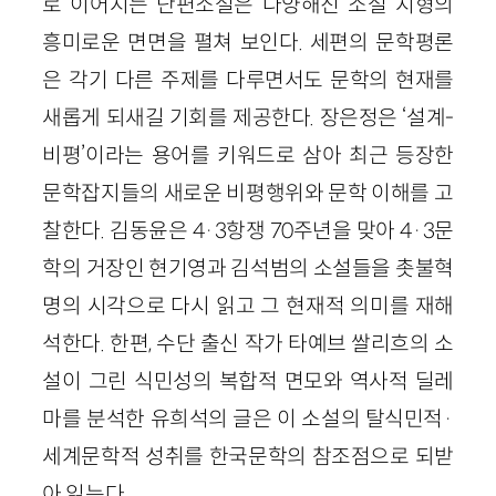
로 이어지는 단편소설은 다양해진 소설 지형의
흥미로운 면면을 펼쳐 보인다. 세편의 문학평론
은 각기 다른 주제를 다루면서도 문학의 현재를
새롭게 되새길 기회를 제공한다. 장은정은 ‘설계-
비평’이라는 용어를 키워드로 삼아 최근 등장한
문학잡지들의 새로운 비평행위와 문학 이해를 고
찰한다. 김동윤은 4
·
3항쟁 70주년을 맞아 4
·
3문
학의 거장인 현기영과 김석범의 소설들을 촛불혁
명의 시각으로 다시 읽고 그 현재적 의미를 재해
석한다. 한편, 수단 출신 작가 타예브 쌀리흐의 소
설이 그린 식민성의 복합적 면모와 역사적 딜레
마를 분석한 유희석의 글은 이 소설의 탈식민적
·
세계문학적 성취를 한국문학의 참조점으로 되받
아 읽는다.