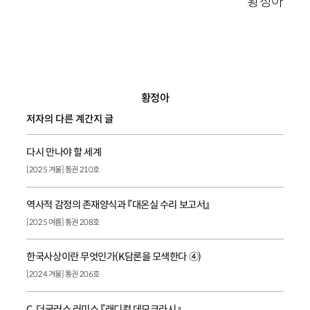
황정아
황정아
저자의 다른 계간지 글
다시 만나야 할 세계
[2025 겨울] 통권 210호
역사적 감정의 존재양식과 『대온실 수리 보고서』
[2025 여름] 통권 208호
한국사상이란 무엇인가(K담론을 모색한다 ④)
[2024 겨울] 통권 206호
C. 더글러스 러미스 『래디컬 데모크라시』