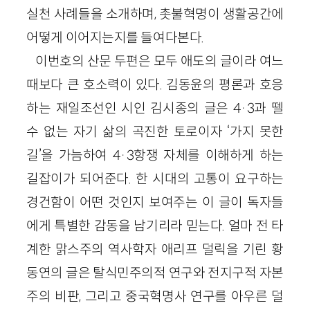
실천 사례들을 소개하며, 촛불혁명이 생활공간에
어떻게 이어지는지를 들여다본다.
이번호의 산문 두편은 모두 애도의 글이라 여느
때보다 큰 호소력이 있다. 김동윤의 평론과 호응
하는 재일조선인 시인 김시종의 글은 4
·
3과 뗄
수 없는 자기 삶의 곡진한 토로이자 ‘가지 못한
길’을 가늠하여 4
·
3항쟁 자체를 이해하게 하는
길잡이가 되어준다. 한 시대의 고통이 요구하는
경건함이 어떤 것인지 보여주는 이 글이 독자들
에게 특별한 감동을 남기리라 믿는다. 얼마 전 타
계한 맑스주의 역사학자 애리프 덜릭을 기린 황
동연의 글은 탈식민주의적 연구와 전지구적 자본
주의 비판, 그리고 중국혁명사 연구를 아우른 덜