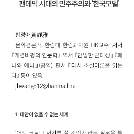
팬데믹 시대의 민주주의와 ‘한국모델’
黃靜雅
황정아
문학평론가, 한림대 한림과학원 HK교수. 저서
『개념비평의 인문학』, 역서 『단일한 근대성』 『패
니와 애니』(공역), 편서 『다시 소설이론을 읽는
다』 등이 있음.
jhwang612@hanmail.net
1. 대안이 없을 수 없는 세계
‘어떤 코로나 서사를 쓸 것인가’라는 질문을 통