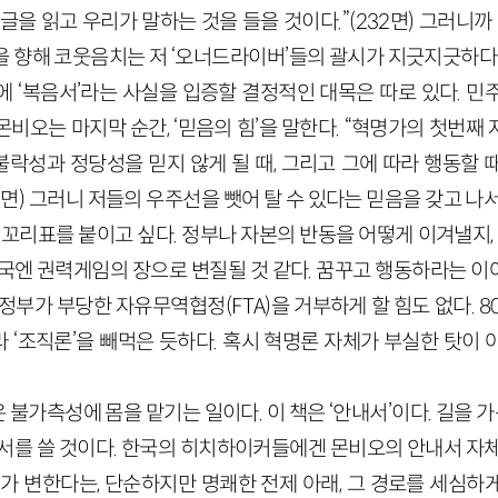
쓴 글을 읽고 우리가 말하는 것을 들을 것이다.”(232면) 그러니
 향해 코웃음치는 저 ‘오너드라이버’들의 괄시가 지긋지긋하다
에 ‘복음서’라는 사실을 입증할 결정적인 대목은 따로 있다. 민
비오는 마지막 순간, ‘믿음의 힘’을 말한다. “혁명가의 첫번
불락성과 정당성을 믿지 않게 될 때, 그리고 그에 따라 행동할
35면) 그러니 저들의 우주선을 뺏어 탈 수 있다는 믿음을 갖고 나
 꼬리표를 붙이고 싶다. 정부나 자본의 반동을 어떻게 이겨낼지, 
결국엔 권력게임의 장으로 변질될 것 같다. 꿈꾸고 행동하라는 이
정부가 부당한 자유무역협정(FTA)을 거부하게 할 힘도 없다. 8
 ‘조직론’을 빼먹은 듯하다. 혹시 혁명론 자체가 부실한 탓이 
불가측성에 몸을 맡기는 일이다. 이 책은 ‘안내서’이다. 길을 가는
내서를 쓸 것이다. 한국의 히치하이커들에겐 몬비오의 안내서 자체
계가 변한다는, 단순하지만 명쾌한 전제 아래, 그 경로를 세심하