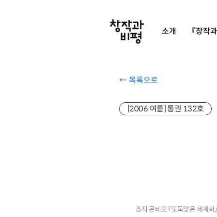
소개
『창작과
← 목록으로
[2006 여름] 통권 132호
죠지 몬비오 『도둑맞은 세계화』,