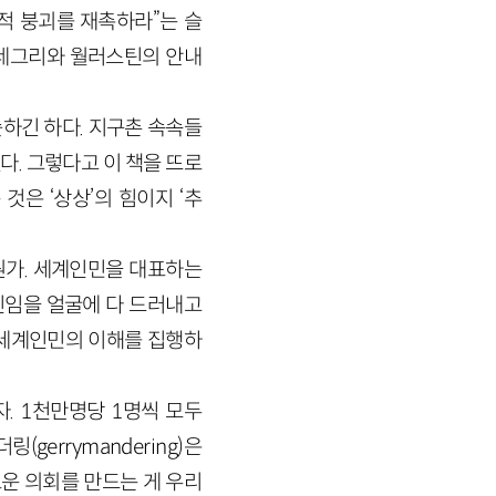
국적 붕괴를 재촉하라”는 슬
관한 네그리와 월러스틴의 안내
하긴 하다. 지구촌 속속들
. 그렇다고 이 책을 뜨로
은 ‘상상’의 힘이지 ‘추
뭔가. 세계인민을 대표하는
인임을 얼굴에 다 드러내고
 세계인민의 이해를 집행하
. 1천만명당 1명씩 모두
gerrymandering)은
로운 의회를 만드는 게 우리