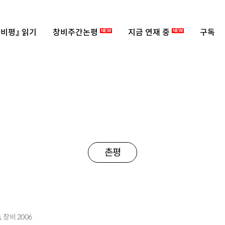
비평』 읽기
창비주간논평
지금 연재 중
구독
NEW
NEW
촌평
 창비 2006