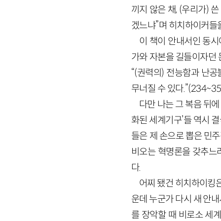
끼지 않은 채, (우리가) 
겠느냐”며 히치하이커들을
이 책이 안내서인 동시
가와 자본을 길들이자던 몬
“(권력의) 전능함과 난공
무너질 수 있다.”(234~
다만 나는 그 복음 뒤에
화된 세계기구’들 역시 
들은 제 손으로 뽑은 민주
비오는 혁명론을 갖추느라
다.
어찌 됐건 히치하이킹은 
운데 누군가 다시 새 안
를 장악할 때 비로소 세