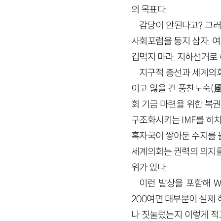
의 목표다.
감당이 안된다고? 그러
사회포럼을 둥지 삼자. 여
겁먹지 마라. 지하선거로 
지구적 총선과 세계의회
이고 잃을 건 풍찬노숙(
회 기금 마련을 위한 복
구조화시키는 IMF를 히
흑자국이 쌓아둔 수지를 
세계의회는 권력의 의지를
위가 있다.
이런 발상을 포함해 W
200여면 대부분이 실제 
나 짓눌렀는지 이렇게 적고