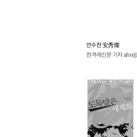
안수찬
安秀燦
한겨레신문 기자 ahn@ha