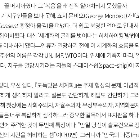
끌 메시아였다. 그 ‘복음’을 왜 진작 알아차리지 못했을까.
기 지구인들을 보다 못해, 죠지 몬비오(George Monbiot)가
onsent
, 황정아 옮김)을 펴냈다. 더 쉽고 분명한 언어로 안내서
 집어치웠다. 대신 ‘세계화의 굴레를 벗어나는 히치하이킹’방법에
 이해하게 됐다—인류가 멸망하기 전에 이 세계화의 흐름을 되
선의 이름은 각각 UN, IMF, WTO이다. 위세에 기죽지 마라
다. 지구를 멸망시키려는 저들의 스페이스쉽(space-ship)이
다. 우선 쉽다. 『도둑맞은 세계화』는 주체 형성의 문제, 이념적
잡하게 생각하지 말라고, 질문도 간단하게, 해답도 간단하게, 그
 책 첫장에는 사회주의자, 자율주의자, 무정부주의자, 지역화론
그들은 너무 복잡하게 생각하느라 중요한 길목에서 표지판을 하나
제안에 주력한 것이 두번째 특징이다. “만일 당신이 슬로건으로 
신의 시간을 허비하는 셈”이다(8면). 그러니까 “만국의 다중(mu