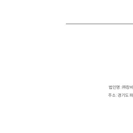
법인명 : ㈜창비
주소 : 경기도 파