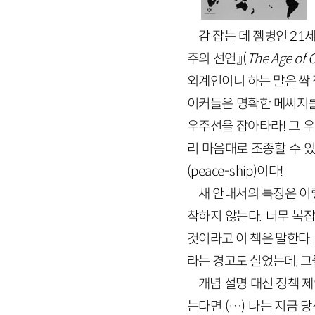
감 잡는 데 젬병인 21세
주의 선언』(
The
Age
of
C
외계인이니 하는 말은 싹
이커들은 명확한 메씨지를
우주선을 잡아타라! 그 우주
리 마음대로 조종할 수 있
(peace-ship)이다!
새 안내서의 특징은 이렇
착하지 않는다. 너무 복
것이라고 이 책은 말한다.
라는 경고도 실었는데, 
개념 설명 대신 정책 
는다면 (…) 나는 지금 당