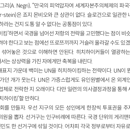
리(A. Negri), “만국의 피억압자여 세계자본주의체제의 파
ler-stein)은 죠지 몬비오와 큰 상관이 없다. 슬로건으로 일
하라는 건지 도통 알 수 없다는 공통점이 있다.
이킹’하면서 국경을 넘어선 저항의 전략을 고민했다는 점이 비슷
려야 한다고 보는 점에선 뜨로쯔끼까지 거슬러 올라갈 수도 있겠다
를 섞어놓은 것으로 이해하면 안된다. 히치하이커들이 열광하는 것
안내서는 상상력을 가진 자에게만 축복을 내린다.
표지 가운데 백미는 UN을 히치하이킹하는 전략이다. UN이 
 가던 개가 웃는다. UN은 가증스럽게도 유인원별에서 온 외계
업체로 전락한 지 오래이다. 다만 일련의 의사결정과정을 통해
치하이킹’할 만하다.
회를 만들자. 우선 지구의 모든 성인에게 한장씩 투표권을 주자
원을 뽑자. 선거구는 인구비례에 따른다. 국경 단위의 게리맨더링(
인민도 한 선거구에 섞일 것이다. 어차피 각국 정부로부터 자유