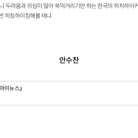
러니 두려움과 의심이 많아 쑥덕거리기만 하는 한국의 히치하이커
한번 히칭하이킹해볼 테냐.
안수찬
오마이뉴스』