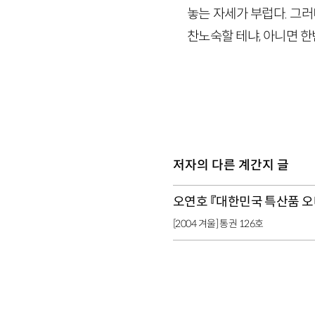
놓는 자세가 부럽다. 그
찬노숙할 테냐, 아니면 
저자의 다른 계간지 글
오연호 『대한민국 특산품 
[2004 겨울] 통권 126호