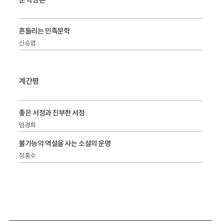
흔들리는 민족문학
신승엽
계간평
좋은 서정과 진부한 서정
엄경희
불가능의 역설을 사는 소설의 운명
정홍수