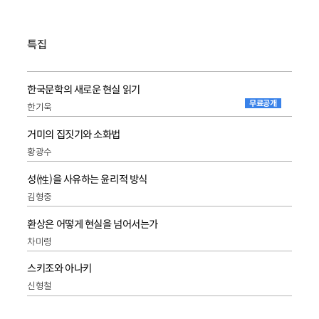
특집
한국문학의 새로운 현실 읽기
무료공개
한기욱
거미의 집짓기와 소화법
황광수
성(性)을 사유하는 윤리적 방식
김형중
환상은 어떻게 현실을 넘어서는가
차미령
스키조와 아나키
신형철