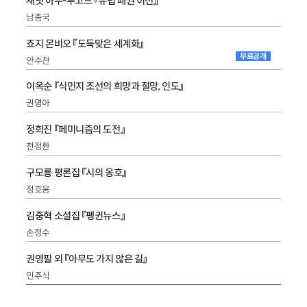
재닛 아부-루고드 『유럽 패권 이전』
남종국
죠지 몬비오 『도둑맞은 세계화』
무료공개
안수찬
이옥순 『식민지 조선의 희망과 절망, 인도』
권명아
정희진 『페미니즘의 도전』
천정환
구모룡 평론집 『시의 옹호』
정호웅
김중혁 소설집 『펭귄뉴스』
손정수
권영필 외 『아무도 가지 않은 길』
민주식