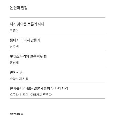
논단과 현장
다시 찾아온 토론의 시대
최원식
동아시아 역사 만들기
신주백
롯까쇼무라와 일본 핵위협
홍성태
반인권론
슬라보예 지젝
한류를 바라보는 일본사회의 두 가지 시각
오구라 키조오
이따가끼 류우따
문학평론