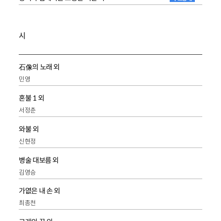
시
石像의 노래 외
민영
혼불 1 외
서정춘
와불 외
신현정
병술 대보름 외
김영승
가엾은 내 손 외
최종천