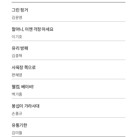
그린 핑거
김윤영
할머니, 이젠 걱정 마세요
이기호
유리 방패
김중혁
사육장 쪽으로
편혜영
웰컴, 베이비!
백가흠
봉섭이 가라사대
손홍규
유통기한
김미월