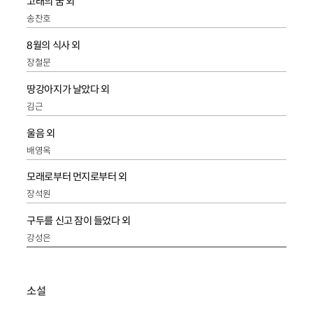
고래의 꿈 외
송찬호
8월의 식사 외
장철문
땅강아지가 날았다 외
김근
울음 외
배영옥
모래로부터 먼지로부터 외
장석원
구두를 신고 잠이 들었다 외
강성은
소설