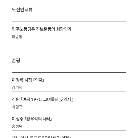
도전인터뷰
민주노동당은 진보운동의 희망인가
하승창
촌평
이정록 시집 『의자』
김기택
김원 『여공 1970, 그녀들의 反역사』
박명규
이성주 『황우석의 나라』
홍성욱