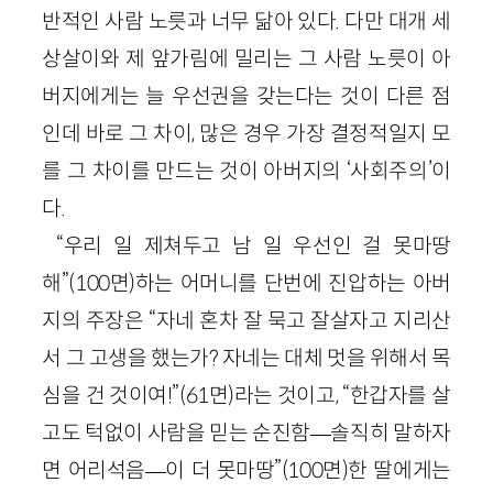
반적인 사람 노릇과 너무 닮아 있다. 다만 대개 세
상살이와 제 앞가림에 밀리는 그 사람 노릇이 아
버지에게는 늘 우선권을 갖는다는 것이 다른 점
인데 바로 그 차이, 많은 경우 가장 결정적일지 모
를 그 차이를 만드는 것이 아버지의 ‘사회주의’이
다.
“우리 일 제쳐두고 남 일 우선인 걸 못마땅
해”(100면)하는 어머니를 단번에 진압하는 아버
지의 주장은 “자네 혼차 잘 묵고 잘살자고 지리산
서 그 고생을 했는가? 자네는 대체 멋을 위해서 목
심을 건 것이여!”(61면)라는 것이고, “한갑자를 살
고도 턱없이 사람을 믿는 순진함—솔직히 말하자
면 어리석음—이 더 못마땅”(100면)한 딸에게는