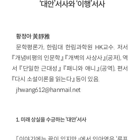
‘대안’서사와 ‘이행’서사
黃靜雅
황정아
문학평론가, 한림대 한림과학원 HK교수. 저서
『개념비평의 인문학』 『개벽의 사상사』(공저), 역
서 『단일한 근대성』 『패니와 애니』(공역), 편서
『다시 소설이론을 읽는다』 등이 있음.
jhwang612@hanmail.net
1. 미래 상실을 수긍하는 ‘대안’서사
「이야기에는 끝이 있지만」에서 인아영은 ‘루프