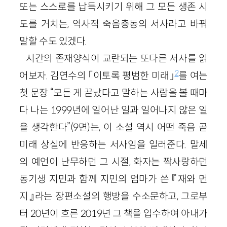
또는 스스로를 납득시키기 위해 그 모든 생존 시
도를 거치는, 역사적 죽음충동의 서사라고 바꿔
말할 수도 있겠다.
시간의 존재양식이 교란되는 또다른 서사를 읽
2
어보자. 김연수의 「이토록 평범한 미래」
를 여는
첫 문장 “모든 게 끝났다고 말하는 사람을 볼 때마
다 나는 1999년에 일어난 일과 일어나지 않은 일
을 생각한다”(9면)는, 이 소설 역시 어떤 죽음 곧
미래 상실에 반응하는 서사임을 일러준다. 말세
의 예언이 난무하던 그 시절, 화자는 짝사랑하던
동기생 지민과 함께 지민의 엄마가 쓴 『재와 먼
지』라는 장편소설의 행방을 수소문하고, 그로부
터 20년이 흐른 2019년 그 책을 입수하여 아내가