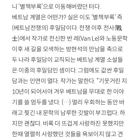
니 ‘별책부록’으로 이동해버렸던 터다.
베트남 계열은 어떤가? 실은 이도 ‘별책부록’ 즉
(베트남전쟁의) 후일담이다. 전쟁 이후 전사
(
戰
士
)
에서 작가로 전신한 반 레(
Van
Le
)와 노동문학
이후 새 길을 모색하는 방현석의 만남을 축으로
두 나라 후일담이 교직되는 베트남 계열 소설들
은 이중의 후일담인 셈이다. 그럼에도 값싼 후일
담과는 인연이 멀다. 작가는 말한다. “기웃거린 지
10
년이 되어서야 겨우 베트남을 무대로 한 이야
기를 쓸 엄두를 냈다. (…) 멀리 우회하는 동안 바
래고 찢긴 내 문학의 남루한 깃발이 부끄럽다. 하
지만 괜찮다. 비록 더 뜨겁게 사랑하진 못했지만
한때 열렬히 사랑했던 것들을 욕보이지 않고 견