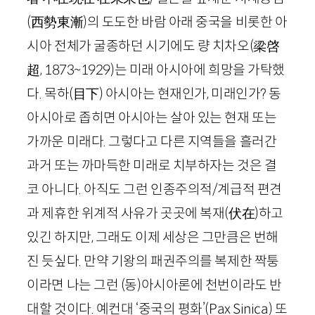
(
西勢東漸
)
의 도도한 바람 아래 중국을 비롯한 아
시아 전체가 굴종하던 시기에도 량 치차오
(梁
啓
超
,
1873
~
1929
)
는 미래 아시아에 희망을 가탁했
다. 목하
(
目下
)
아시아는 현재인가, 미래인가? 동
아시아로 좁히면 아시아는 살아 있는 현재 또는
가까운 미래다. 그렇다고 다른 지역들을 흘러간
과거 또는 까마득한 미래로 치부하자는 것은 결
코 아니다. 아직도 그런 인종주의적/계급적 편견
과 제휴한 위계적 사유가 곳곳에 복재
(
伏在
)
하고
있긴 하지만, 그래도 이제 세상은 그만큼은 번해
진 듯싶다. 만약 기왕의 패권주의를 복제한 짝퉁
이라면 나는 그런 (동)아시아론에 천번이라도 반
대할 것이다. 예컨대 ‘중국의 평화’(
Pax
Sinica
) 또