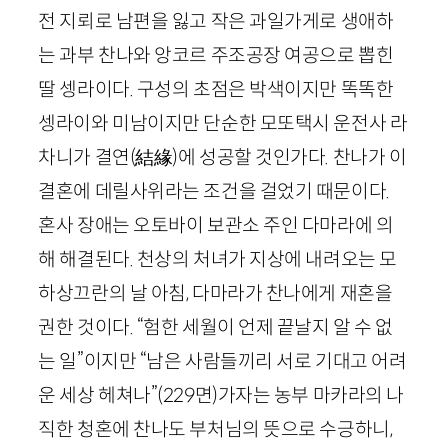
전 지뢰로 남편을 잃고 작은 과일가게로 생애하
는 과부 찬나와 앙코르 주조공장 여공으로 뽑힌
딸 셍라이다. 구성의 초점은 박색이지만 똑똑한
셍라이와 미남이지만 단순한 모또택시 운전사 라
차니가 결연
(
結緣
)
에 성공할 것인가다. 찬나가 이
결혼에 데릴사위라는 조건을 걸었기 때문이다.
혼사 장애는 오토바이 보관소 주인 다마라에 의
해 해결된다. 천상의 처녀가 지상에 내려오는 모
하상끄란의 날 아침, 다마라가 찬나에게 재혼을
권한 것이다. “험한 세월이 언제 끝날지 알 수 없
는 일”이지만 “남은 사람들끼리 서로 기대고 어려
운 세상 헤쳐나”
(
229
면)
가자는 농부 마카라의 나
직한 청혼에 찬나도 부처님의 뜻으로 수긍하니,