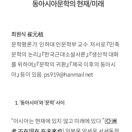
동아시아문학의 현재/미래
崔元植
최원식
문학평론가. 인하대 인문학부 교수. 저서로 『민족
문학의 논리』 『한국근대소설사론』 『생산적 대화
를 위하여』 『문학의 귀환』 『제국 이후의 동아시
아』 등이 있음.
ps919
@
hanmail.net
1. ‘동아시아’와 ‘문학’ 사이
“아시아는 현재에 있지 않고 미래에 있다.”
(
亞洲
者
不
在現在
在未來也
)
일본을 앞세운 서세동점