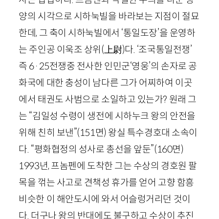
양의 시각으로 시하눅빌을 바라보는 지점이 절묘
한데, 그 축이 시하눅빌에서 ‘통일도장’을 운영하
는 주인공 이욱조 상위
(
上尉
)
다. ‘조국통일전쟁’
즉
6
·
25
전쟁중 전사한 인민군‘영웅’의 손자로 공
화국에 대한 충성이 남다른 그가 어찌하여 이곳
에서 태권도 사범으로 소일하고 있는가? 원래 그
는 “김일성 수령이 생전에 시하누크 왕의 안전을
위해 친히 보낸”
(
151
면)
왕실 특수경호대 소속이
다. “평화협정의 성사로 총선을 앞둔”
(
160
면)
1993
년, 프놈펜에 도착한 그는 수상의 경호원 팔
목을 꺾는 사고로 견책성 휴가를 얻어 고향 함흥
비슷한 이 해안도시에 와서 어슬렁거리던 것이
다. 더구나 왕의 반대에도 불구하고 수상이 추진