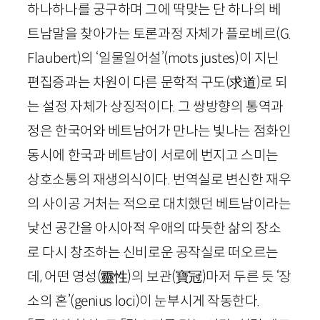
하나하나를 궁구하며 그에 딱맞는 단 하나의 베
트남말을 찾아가는 토론과정 자체가 플로베르(
G
.
Flaubert
)의 ‘일물일어설’(
mots
justes
)이 지닌
편집증과는 차원이 다른 문학적 구도
(
求道
)
로 되
는 설정 자체가 상징적이다. 그 쌍방향의 통역과
정은 한국어와 베트남어가 만나는 빛나는 점화인
동시에 한국과 베트남이 서로에 번지고 스미는
상호소통의 재생의식이다. 번역실로 변신한 재우
의 사이공 거처는 적으로 대치했던 베트남이라는
낯선 공간을 아시아적 우애의 따듯한 삶의 장소
로 다시 창조하는 신비로운 공작실로 떠오르는
데, 어떤 영성
(靈
性
)
의 보관
(
寶冠
)
마저 두른 듯 ‘장
소의 혼’(
genius
loci
)이 눈부시게 작동한다.