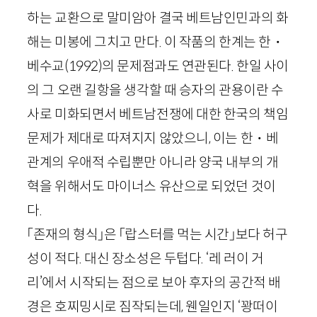
하는 교환으로 말미암아 결국 베트남인민과의 화
해는 미봉에 그치고 만다. 이 작품의 한계는 한・
베수교
(
1992
)
의 문제점과도 연관된다. 한일 사이
의 그 오랜 길항을 생각할 때 승자의 관용이란 수
사로 미화되면서 베트남전쟁에 대한 한국의 책임
문제가 제대로 따져지지 않았으니, 이는 한・베
관계의 우애적 수립뿐만 아니라 양국 내부의 개
혁을 위해서도 마이너스 유산으로 되었던 것이
다.
「존재의 형식」은 「랍스터를 먹는 시간」보다 허구
성이 적다. 대신 장소성은 두텁다. ‘레 러이 거
리’에서 시작되는 점으로 보아 후자의 공간적 배
경은 호찌밍시로 짐작되는데, 웬일인지 ‘꽝떠이