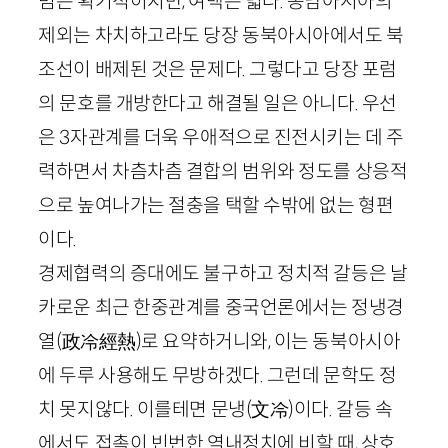
범은 획기적이지만, 여백은 넓다. 동남아시아의
제외는 차치하고라도 당장 동북아시아에서도 북
조선이 배제된 것은 문제다. 그렇다고 당장 포럼
의 문호를 개방한다고 해결될 일은 아니다. 우선
은
3
자관계를 더욱 우애적으로 진전시키는 데 주
력하면서 차츰차츰 결합의 범위와 정도를 상응적
으로 높여나가는 절충을 택할 수밖에 없는 형편
이다.
경제협력의 증대에도 불구하고 정치적 갈등은 날
카로운 최근 한중관계를 중국언론에서는 정냉경
열
(
政
冷
經熱
)
로 요약하거니와, 이는 동북아시아
에 두루 사용해도 무방하겠다. 그런데 문학도 정
치 못지않다. 이를테면 문냉
(
文
冷)
이다. 갈등 속
에서도 접촉이 빈번한 역내정치에 비할 때, 상호