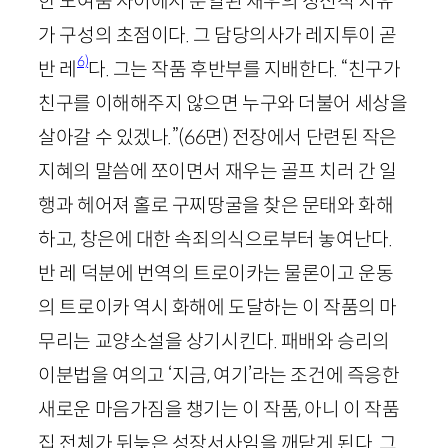
한 노여움 사이에서 분열된 재우의 정신적 치유
가 구성의 초점이다. 그 담당의사가 레지투이 곧
6)
반 레
다. 그는 작품 후반부를 지배한다. “친구가
친구를 이해해주지 않으면 누구와 더불어 세상을
살아갈 수 있겠나.”
(
66
면)
전장에서 단련된 작은
지혜의 말씀에 쪼이면서 재우는 골프 치러 간 일
행과 헤어져 홀로 구찌땅굴을 찾은 문태와 화해
하고, 창은에 대한 속죄의식으로부터 놓여난다.
반 레 덕분에 번역의 트로이카는 물론이고 운동
의 트로이카 역시 화해에 도달하는 이 작품의 마
무리는 교양소설을 상기시킨다. 패배와 승리의
이분법을 여의고 ‘지금, 여기’라는 조건에 즉응한
새로운 마음가짐을 챙기는 이 작품, 아니 이 작품
집 전체가 뒤늦은 성장서사임을 깨닫게 된다. 그