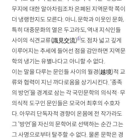
무지에 대한 알아차림조차 은폐된 지역문학 쪽이
더 냉랭한지도 모른다. 아니, 문학과 이웃인 문화,
특히 대중문화의 열은 두고라도, 역내 지식인들
4)
사이의 식견교류
(
識見交流
)
도 점차 넓고 깊게
이루어지는 추세에 들어선 점을 감안하면 지역문
학의 냉기는 유별나다고 아니할 수 없다.
이는 말을 다루는 문인들 사이의 월경
(
越境
)
적 교
류와 협력이 지닌 까다로움을 상기시킨다. ‘종족
의 방언’을 경계로 삼는 각 국민문학의 의식적·무
의식적 도구인 문인들은 모국어 최후의 수호자
다. 아무리 단독자적 경향이 온몸에 전 작가라도
그 ‘방언’을 자신의 문학어로 선택하는 순간 그는
그 사명으로부터 탈주할 수 없다. 물론 문학은 경