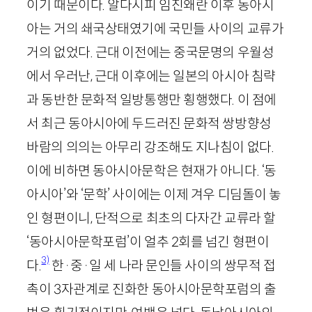
이기 때문이다. 알다시피 임진왜란 이후 동아시
아는 거의 쇄국상태였기에 국민들 사이의 교류가
거의 없었다. 근대 이전에는 중국문명의 우월성
에서 우러난, 근대 이후에는 일본의 아시아 침략
과 동반한 문화적 일방통행만 횡행했다. 이 점에
서 최근 동아시아에 두드러진 문화적 쌍방향성
바람의 의의는 아무리 강조해도 지나침이 없다.
이에 비하면 동아시아문학은 현재가 아니다. ‘동
아시아’와 ‘문학’ 사이에는 이제 겨우 디딤돌이 놓
인 형편이니, 단적으로 최초의 다자간 교류라 할
‘동아시아문학포럼’이 얼추
2
회를 넘긴 형편이
3)
다.
한·중·일 세 나라 문인들 사이의 쌍무적 접
촉이
3
자관계로 진화한 동아시아문학포럼의 출