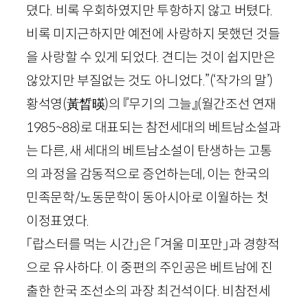
뎠다. 비록 우회하였지만 투항하지 않고 버텼다.
비록 미지근하지만 예전에 사랑하지 못했던 것들
을 사랑할 수 있게 되었다. 견디는 것이 쉽지만은
않았지만 부질없는 것도 아니었다.”
(‘작가의 말’)
황석영
(
黃晳暎
)
의 『무기의 그늘』
(월간조선 연재
1985
~
88
)
로 대표되는 참전세대의 베트남소설과
는 다른, 새 세대의 베트남소설이 탄생하는 고통
의 과정을 감동적으로 증언하는데, 이는 한국의
민족문학/노동문학이 동아시아로 이월하는 첫
이정표였다.
「랍스터를 먹는 시간」은 「겨울 미포만」과 경향적
으로 유사하다. 이 중편의 주인공은 베트남에 진
출한 한국 조선소의 과장 최건석이다. 비참전세