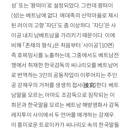
성’ 또는 ‘꽝떠이’로 설정되었다. 그런데 꽝떠이
(성)는 베트남에 없다. 에데족의 산악마을로 제시
된 러이의 고향 ‘자딘’도 좀 이상하다. ‘자딘’은 사
이공 내지 남베트남을 가리키기 때문이다. 이에
비해 「존재의 형식」은 처음부터 ‘사이공’
(
10
면)
즉 호찌밍시를 노출하는데, 그중에서도 베트남전
쟁에서 취재한 한국감독의 씨나리오를 베트남어
로 번역하는
3
인의 공동작업이 이루어지는 주인
공 강재우의 거처를 생생히 접사
(
接寫
)
한다. 베트
남말을 모르는, 아마도 조감독으로 짐작되는 이
희은과 한국말을 모르는 베트남 해방영화사 감독
레지투이 사이에서 두 언어를 매개하는 강재우.
이 흥미로운 트로이카가 씨나리오 속의 한국말들