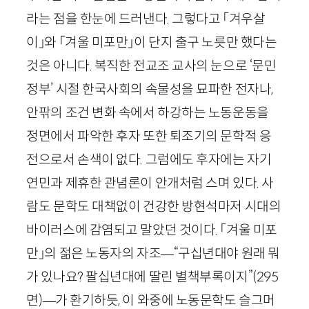
라는 점을 한눈에 드러낸다. 그렇다고 「겨우살
이」와 「겨울 미포만」이 단지 출구 노릇만 했다는
것은 아니다. 복직한 전교조 교사의 눈으로 ‘문민
정부’ 시절 한국사회의 속물성을 묘파한 전자나,
안팎의 조건 변화 속에서 하강하는 노동운동을
정면에서 파악한 후자 또한 퇴조기의 문학적 응
전으로서 손색이 없다. 그럼에도 후자에는 자기
연민과 제휴한 관념론이 안개처럼 스며 있다. 사
람도 문학도 대책없이 건강한 방현석마저 시대의
바이러스에 감염되고 말았던 것이다. 「겨울 미포
만」의 젊은 노동자의 자조—“구십년대야 원래 뭐
가 있나요? 팔십년대에 딸린 별책부록이지”
(
295
면
)
—가 환기하듯, 이 와중에 노동문학도 슬그머