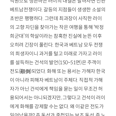
직원으로 생존하는 러이의 대결은 말하자면 신판
베트남전쟁이다. 갈등의 지점들이 생생한 소설의
초반은 팽팽하다. 그런데 최과장이 사직한 러이
의 고향 자딘을 찾아가는 작은 여행을 통해 ‘박정
희군대’의 학살이라는 참혹한 진실에 눈뜬 이후
오히려 긴장이 풀린다. 한국과 베트남 모두 전쟁
의 희생자이니 과거를 털고 미래로 가자고 러이
를 설득하는 건석의 발언
(
150
~
51
면)
은 주객이
전도
(
顚倒
)
되었다. 화해 또는 용서는 가해자 한국
이 아니라 피해자 베트남이 주체다. 직접적 가해
자가 아닌 건석에게 책임을 묻는 일이 무조건 허
용되어서는 아니되겠지만, 그렇다고 건석이 러이
에게 화해를 강제할 수는 없다. 왜 이같은 전도가
일어났을까? 주 동선과 중첩되는 보조 동선, 즉 노