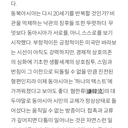
다.
동북아시아는 다시
20
세기를 반복할 것인가? 비
관을 억제하는 낙관의 징후들 또한 뚜렷하다. 무
엇보다 동아시아가 서로를, 아니, 스스로를 보기
시작했다. 부정적이든 긍정적이든 미국만 바라보
는 시선이 아직도 강력하지만, 경제적 상호의존
의 심화에 기초한 생활세계의 상호침투, 스밈과
번짐이 그 이전으로 되돌릴 수 없을 만큼 진전된
형편인지라 이제 동아시아는 ‘하나의 텍스트’에
가까워졌다고 보아도 좋다. 혐한류
(
嫌韓流
)
의 대
두야말로 동아시아 시민의 교제가 정상상태로 들
어섰다는 움직일 수 없는 방증이다. 접촉과 교류
가 깊어지면 다툼이 일어나는 것은 자연스런 일