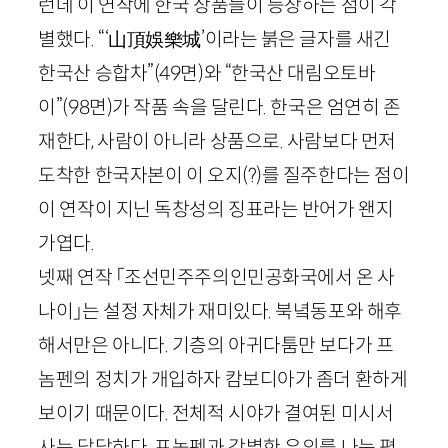
런데 이 연작에 한국 상품들이 등장하는 점이 각
별했다. “‘
山頂娛
樂
城
’이라는 붉은 글자를 새긴
한국산 승합차”
(
49
면)
와 “한국산 대림오토바
이”
(
98
면)
가 작품 속을 달린다. 한국은 엄연히 존
재한다, 사람이 아니라 상품으로. 사람보다 먼저
도착한 한국자본이 이 오지(?)를 질주한다는 점이
이 연작이 지닌 독창성의 징표라는 반어가 왠지
가엽다.
넷째 연작 「조선민주주의인민공화국에서 온 사
나이」는 설정 자체가 재미있다. 북녘동포와 해후
해서만은 아니다. 기층의 아귀다툼만 보다가 프
놈펜의 정치가 개입하자 캄보디아가 좀더 환하게
보이기 때문이다. 전체적 시야가 결여된 미시서
사는 답답하다. 프놈펜과 각별한 우의를 나눈 평