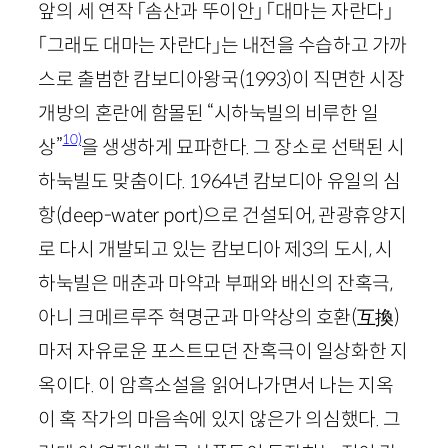
앞의 세 연작 「솜산과 뚜이안」 「대마는 자란다」
「그래도 대마는 자란다」는 내전을 수습하고 가까
스로 출범한 캄보디아왕국
(
1993
)
이 직면한 시장
개방의 혼란에 함몰된 “시하눅빌의 비루한 일
10)
상”
을 생생하게 묘파한다. 그 장소로 선택된 시
하눅빌도 맞춤이다.
1964
년 캄보디아 유일의 심
항(
deep
-
water
port
)으로 건설되어, 관광휴양지
로 다시 개발되고 있는 캄보디아 제
3
의 도시, 시
하눅빌은 매춘과 마약과 부패와 배신의 잔혹극,
아니 크메르루주 혁명군과 마약상의 호환
(
互換
)
마저 자유로운 포스트모던 잔혹극이 일상화한 지
옥이다. 이 암흑소설을 읽어나가면서 나는 지옥
이 혹 작가의 마음속에 있지 않은가 의심했다. 그