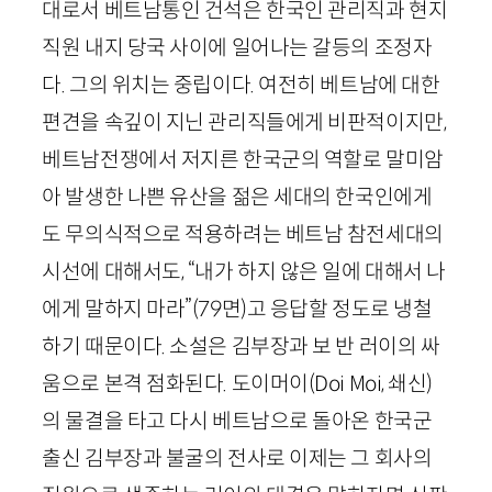
대로서 베트남통인 건석은 한국인 관리직과 현지
직원 내지 당국 사이에 일어나는 갈등의 조정자
다. 그의 위치는 중립이다. 여전히 베트남에 대한
편견을 속깊이 지닌 관리직들에게 비판적이지만,
베트남전쟁에서 저지른 한국군의 역할로 말미암
아 발생한 나쁜 유산을 젊은 세대의 한국인에게
도 무의식적으로 적용하려는 베트남 참전세대의
시선에 대해서도, “내가 하지 않은 일에 대해서 나
에게 말하지 마라”
(
79
면)
고 응답할 정도로 냉철
하기 때문이다. 소설은 김부장과 보 반 러이의 싸
움으로 본격 점화된다. 도이머이(
Doi
Moi
,
쇄신
)
의 물결을 타고 다시 베트남으로 돌아온 한국군
출신 김부장과 불굴의 전사로 이제는 그 회사의