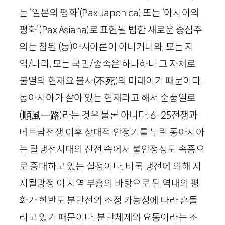
는 ‘일본의 평화’(
Pax
Japonica
) 또는 ‘아시아의
평화’(
Pax
Asiana
)로 표현될 법한 새로운 중심주
의는 참된 (동)아시아론이 아니거니와, 모든 지
역/나라, 모든 국민/종족은 하나하나 그 자체로
불멸의 현재요 불사
(
不死
)
의 미래이기 때문이다.
동아시아가 살아 있는 현재라고 해서 순풍일로
(
順風一路
)
라는 것은 물론 아니다.
6
·
25
전쟁과
베트남전쟁 이후 상대적 안정기를 누린 동아시아
는 탈냉전시대의 진전 속에서 불안정성도 속종으
로 증대하고 있는 실정이다. 비록 냉전에 의해 지
지될망정 이 지역 부흥의 바탕으로 된 역내의 평
화가 한반도 분단선의 조정 가능성에 따라 흔들
리고 있기 때문이다. 분단체제의 요동이라는 조