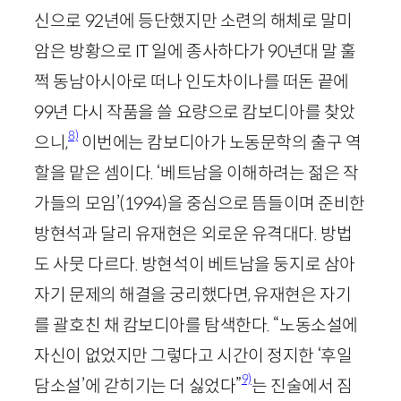
신으로
92
년에 등단했지만 소련의 해체로 말미
암은 방황으로
IT
일에 종사하다가
90
년대 말 훌
쩍 동남아시아로 떠나 인도차이나를 떠돈 끝에
99
년 다시 작품을 쓸 요량으로 캄보디아를 찾았
8)
으니,
이번에는 캄보디아가 노동문학의 출구 역
할을 맡은 셈이다. ‘베트남을 이해하려는 젊은 작
가들의 모임’
(
1994
)
을 중심으로 뜸들이며 준비한
방현석과 달리 유재현은 외로운 유격대다. 방법
도 사뭇 다르다. 방현석이 베트남을 둥지로 삼아
자기 문제의 해결을 궁리했다면, 유재현은 자기
를 괄호친 채 캄보디아를 탐색한다. “노동소설에
자신이 없었지만 그렇다고 시간이 정지한 ‘후일
9)
담소설’에 갇히기는 더 싫었다”
는 진술에서 짐