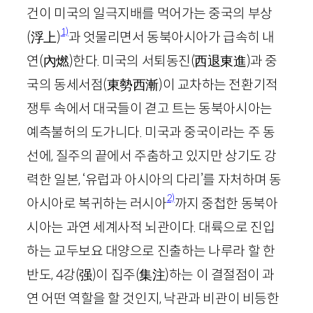
건이 미국의 일극지배를 먹어가는 중국의 부상
1)
(
浮上
)
과 엇물리면서 동북아시아가 급속히 내
연
(
內燃
)
한다. 미국의 서퇴동진
(
西退東進
)
과 중
국의 동세서점
(
東勢西漸
)
이 교차하는 전환기적
쟁투 속에서 대국들이 겯고 트는 동북아시아는
예측불허의 도가니다. 미국과 중국이라는 주 동
선에, 질주의 끝에서 주춤하고 있지만 상기도 강
력한 일본, ‘유럽과 아시아의 다리’를 자처하며 동
2)
아시아로 복귀하는 러시아
까지 중첩한 동북아
시아는 과연 세계사적 뇌관이다. 대륙으로 진입
하는 교두보요 대양으로 진출하는 나루라 할 한
반도,
4
강
(
强
)
이 집주
(
集注
)
하는 이 결절점이 과
연 어떤 역할을 할 것인지, 낙관과 비관이 비등한