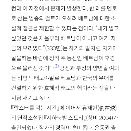
런데 이 지점에서 문제가 발생한다. 반 레를 멘토
로 삼는 일종의 컬트가 오히려 베트남에 대한 소
설적 접근을 제한할 수 있다는 점이다. “내가 알고
싶었던 것은 처음부터 베트남이 아니고 여기, 지
금의 우리였다”
(
330
면)
는 작가의 말처럼, 자기에
골몰하는 바람에 정작 주 동선인 베트남이 후경
7)
으로 물러선 것이다.
긍정과 부정의 양변을 여의
는 비평적 태도야말로 베트남과 한국의 우애를
건설하기 위한 호혜적 태도의 핵이라는 점을 다
시금 새기고 싶다.
『랍스터를 먹는 시간』에 이어서 유재현
(劉
在炫
)
의 연작소설집 『시하눅빌 스토리』
(창비
2004
)
가
출간되었다. 작가의 경력이 흥미롭다. 운동권 출