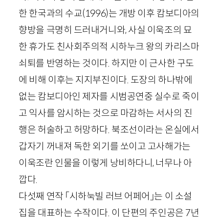
한 한국과의 수교
(
1996
)
는 개방 이후 캄보디아의
향방을 극명히 드러내거니와, 사실 이욱조의 묘
한 휴가도 친사회주의적 시하누크 왕의 카리스마
쇠퇴를 반영하는 것이다. 하지만 이 근사한 구도
에 비해 이후는 지지부진이다. 도장의 하나밖에
없는 캄보디아인 제자를 시범공연중 실수로 죽이
고 익사를 암시하는 것으로 마감하는 서사의 진
행은 허술하고 허망하다. 북조선이라는 온실에서
갑자기 꺼내져 독한 외기를 쏘이고 고사해가는
이욱조란 인물을 이렇게 낭비하다니, 너무나 아
깝다.
다섯째 연작 「시하눅빌 러브 어페어」는 이 소설
집을 대표하는 수작이다. 이 단편의 주인공은
7
년