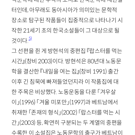
터인데, 아무래도 동아시아가 의미있는 문학적
장소로 탐구된 작품들이 집중적으로 나타나기 시
작한
21
세기 초의 한국소설들이 그 대상으로 될
5)
것이다.
그 선편을 쥔 게 방현석의 중편집 『랍스터를 먹는
시간』
(창비
2003
)
이다. 방현석은
80
년대 노동문
학을 결산한 『내일을 여는 집』
(창비
1991
)
출간
이후 긴 침묵에 빠져들었던지라 이 작품집에 대
한 주목은 비상했다. 노동운동을 다룬 「겨우살
이」
(
1996
)
「겨울 미포만」
(
1997
)
과 베트남에서
취재한 「존재의 형식」
(
2002
)
「랍스터를 먹는 시
간」
(
2003
)
등, 확연히 구분되는 두 계열의 중편을
수록한 이 소설집은 노동문학의 출구가 베트남이