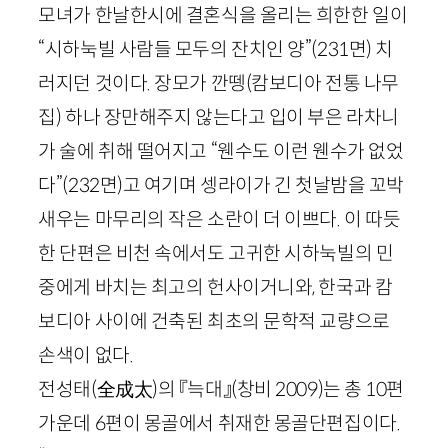
모녀가 한날한시에 결혼식을 올리는 희한한 일이
“시하눅빌 사람들 모두의 잔치인 양”
(
231
면)
치
러지던 것이다. 장모가 깐뗑
(캄보디아 전통 나무
집)
하나 장만해주지 않는다고 입이 부은 라차니
가 술에 취해 떨어지고 “웬수도 이런 웬수가 없었
다”
(
232
면)
고 여기며 셍라이가 긴 첫날밤을 꼬박
새우는 마무리의 작은 소란이 더 이쁘다. 이 따듯
한 단편은 비천 속에서도 고귀한 시하눅빌의 민
중에게 바치는 최고의 헌사이거니와, 한국과 캄
보디아 사이에 건축된 최초의 문학적 교량으로
손색이 없다.
전성태
(
全成太
)
의 『늑대』
(창비
2009
)
는 총
10
편
가운데
6
편이 몽골에서 취재한 몽골단편집이다.