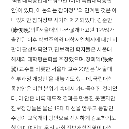
‘국립대학통합네트워크안’
(이하 국립대학통합
안)
이 있다. 이 논의는 참여정부와 연계된 것은 아
니었지만 참여정부 시기에 제기되었다. 강준만
(
康俊晩
)
의 『서울대의 나라』
(개마고원
1996
)
가
출간된 이후 학벌주의와 대학서열체제에 대한 비
판이 활성화되었고, 진보적인 학자들은 서울대
해체와 대학평준화를 주장했으며, 장회익
(
張會
翼
)
교수를 비롯한 서울대 교수
20
인은 ‘서울대
학부과정 개방안’을 내놓기도 했는데, 국립대학
통합안은 이런 분위기 속에서 가다듬어진 것이었
다. 이 안은 비록 제도적 결과를 만들진 못했지만
진보정당들은 물론
18
대 대선을 앞두고 통합민
주당이 교육개혁 방안으로 진지하게 검토하기도
했으며, 여전히 우리 사회 진보개혁진영이 대학