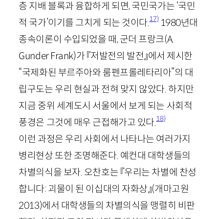
층 지배 블록과 융합하게 되면, 국민국가는 ‘국민
17)
적 국가’이기를 그치게 되는 것이다.
1980
년대
종속이론이 수입되었을 때, 군더 프랑크(
A
.
Gunder
Frank
)가 『저발전의 발전』에서 제시한
“국제화된 부르주아와 룸펜프롤레타리아”의 대
립구도는 우리 현실과 전혀 맞지 않았다. 하지만
지금 중위 세계도시 서울에서 보게 되는 사회적
18)
풍경은 그것에 매우 근접해가고 있다.
이런 과정은 우리 사회에서 나타나는 여러가지
병리현상 또한 조명해준다. 예컨대 대학생들의
차별의식을 보자. 오찬호는 『우리는 차별에 찬성
합니다: 괴물이 된 이십대의 자화상』
(개마고원
2013
)
에서 대학생들의 차별의식을 맹렬히 비판