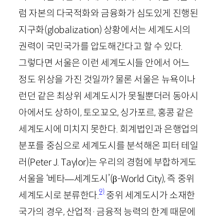
럼 자본의 다국적화와 금융화가 심도있게 진행된
지구화(
globalization
) 상황에서는 세계도시의
권력이 국민국가를 압도해간다고 할 수 있다.
그렇다면 서울은 이런 세계도시들 안에서 어느
정도 위상을 가진 것일까? 물론 서울은 뉴욕이나
런던 같은 최상위 세계도시가 못될뿐더러 동아시
아에서도 상하이, 토오꾜오, 싱가포르, 홍콩 같은
세계도시에 미치지 못한다. 회계법인과 은행업의
분포를 중심으로 세계도시를 분석해온 피터 테일
러(
Peter
J
.
Taylor
)는 우리의 경험에 부합하게도
서울을 ‘베타
—
세계도시’(
β
-
World
City
), 즉 중위
9)
세계도시로 분류한다.
중위 세계도시가 소재한
국가의 경우, 산업적
·
금융적 능력의 한계 때문에