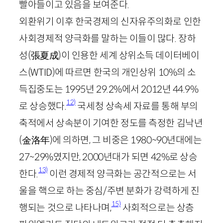
빨아들이고 있음을 보여준다.
외환위기 이후 한국경제의 신자유주의화로 인한
사회경제적 양극화를 말하는 이들이 많다. 장하
성
(
張夏成
)
이 인용한 세계 상위소득 데이터베이
스(
WTID
)에 따르면 한국의 개인상위
10
%의 소
득집중도는
1995
년
29
.
2
%에서
2012
년
44
.
9
%
12)
로 상승했다.
국세청 상속세 자료를 통해 부의
축적에서 상속분이 기여한 정도를 측정한 김낙년
(
金
洛年
)
에 의하면, 그 비중은
1980
~
90
년대에는
27
~
29
%였지만,
2000
년대가 되면
42
%로 상승
13)
한다.
이런 경제적 양극화는 공간적으로는 서
울을 핵으로 하는 중심/주변 분화가 강력하게 진
15)
행되는 것으로 나타나며,
사회적으로는 상층