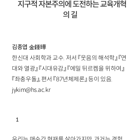
지구적 자본주의에 도전하는 교육개혁
의 길
金鍾曄
김종엽
한신대 사회학과 교수. 저서 『웃음의 해석학』 『연
대와 열광』 『시대유감』 『에밀 뒤르켐을 위하여』
『좌충우돌』, 편서 『87년체제론』 등이 있음.
jykim@hs.ac.kr
1
우리는 매순간 현재를 살아가지만, 과거는 경험