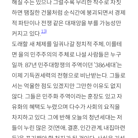
해질 수는 있으나 그럴수록 무리한 착수로 자칫
하면 땜질한 건물처럼 순식간에 붕괴되면서 경제
적 파탄이나 전쟁 같은 대재앙을 부를 가능성만
13)
커지고 있다.
도래할 새 체제를 일궈나갈 정치적 주체, 이를테
면 을의 민주주의의 주체로 나설 사람들은 누구
일까.
87
년 민주대항쟁의 주역이던 ‘
386
세대’는
이제 기득권세력의 전형으로 비난받는다. 그들로
서는 억울한 점도 있겠지만 그만한 이유도 없지
않다. 그들은 민주화 주역이라는 훈장도 있고 자
유화의 혜택도 누렸으며 다수가 사회의 요직을
차지하고 있다. 그에 반해 오늘의 청년세대는 저
들이 누린 많은 것(연애, 결혼, 인간관계, 내집마련