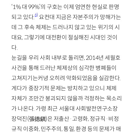
‘
1
% 대
99
%’의 구호는 이제 엄연한 현실로 판명
6)
되고 있다.
요컨대 지금은 자본주의가 망해가는
데 그 후속 체제는 드러나지 않고 있는 위기의 시
대요, 그렇기에 대전환이 절실해진 시대인 것이
다.
눈길을 우리 사회 내부로 돌리면,
2014
년 세월호
사건을 통해 드러난 체제상의 심각한 병폐들이
고쳐지기는커녕 오히려 악화되었음을 실감한다.
게다가 중장기적 문제는 방치하고 있으니 체제
자체가 조만간 붕괴되지 않을까 걱정하는 목소리
가 나온다. 가령 최근 서울대 사회발전연구소장
장덕진
(
張德鎭
)
은 저출산
·
고령화, 정규직
·
비정
규직 이중화, 민주주의, 통일, 환경 등의 문제가 매