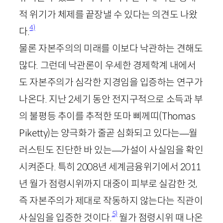
적 위기가 체제를 끝장낼 수 있다는 의견도 나왔
4)
다.
물론 자본주의의 미래를 이보다 낙관하는 견해도
많다. 그런데 낙관론이 우세한 경제학계 내에서
도 자본주의가 심각한 지경임을 입증하는 연구가
나온다. 지난
2
세기 동안 전지구적으로 소득과 부
의 불평등 추이를 추적한 또마 삐께띠(
Thomas
Piketty
)는 양극화가 줄곧 심화되고 있다는
—
월
러스틴도 진단한 바 있는
—
가설이 사실임을 확인
시켜준다. 특히
2008
년 세계금융위기에서
2011
년 월가 점령시위까지 대중이 피부로 실감한 것,
즉 자본주의가 제대로 작동하지 않는다는 직관이
5)
사실임을 입증한 것이다.
월가 점령시위 때 나온