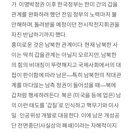
가. 이명박정권 이후 한국정부는 한미 간의 갑을
관계를 완화하려 했던 전임 정부의 노력마저 불
안해하며, 돌려받을 예정이던 전시작전지휘권을
자진 반납하기까지 했다.
흥미로운 것은 남북한 관계이다. 현재 남북한 사
이는 딱히 갑을관계는 아닐지 모르지만, 남북한
의 힘의 비대칭이 뚜렷해지고 국제사회에서의 대
접이 판이함에 따라 남은
—
특히 남북한의 적대관
계를 마다않는 남측 정권이 들어섰을 때
—
북에
갑처럼 행세하려든다. 북은 (미국을 등에 업은) 남
의 이런 태도를 ‘갑질’로 인식하고 핵무기와 미사
일
·
인공위성 개발로 대응한다. 이에 남은 개성공
단 전면중단(사실상의 폐쇄)이라는 자해적이지