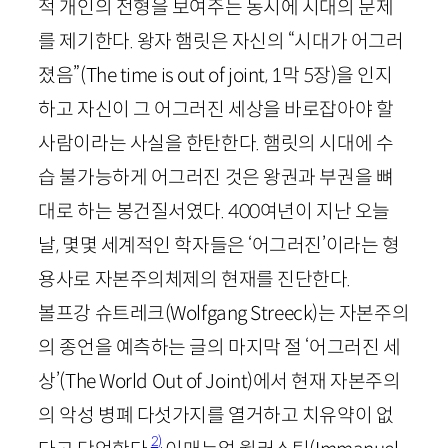
적 개인의 전형을 보여주는 동시에 시대의 문제
를 제기한다. 왕자 햄릿은 자신의 “시대가 어그러
졌음”(
The
time
is
out
of
joint
,
1
막
5
장
)을 인지
하고 자신이 그 어그러진 세상을 바로잡아야 할
사람이라는 사실을 한탄한다. 햄릿의 시대에 수
습 불가능하게 어그러진 것은 왕권과 부권을 뼈
대로 하는 봉건질서였다.
400
여년이 지난 오늘
날, 몇몇 세계적인 학자들은 ‘어그러진’이라는 형
용사로 자본주의체제의 현재를 진단한다.
볼프강 슈트레크(
Wolfgang
Streeck
)는 자본주의
의 종언을 예측하는 글의 마지막 절 ‘어그러진 세
상’(
The
World
Out
of
Joint
)에서 현재 자본주의
의 악성 병폐 다섯가지를 열거하고 치유약이 없
2)