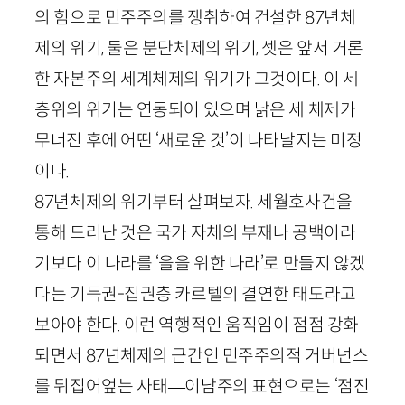
의 힘으로 민주주의를 쟁취하여 건설한
87
년체
제의 위기, 둘은 분단체제의 위기, 셋은 앞서 거론
한 자본주의 세계체제의 위기가 그것이다. 이 세
층위의 위기는 연동되어 있으며 낡은 세 체제가
무너진 후에 어떤 ‘새로운 것’이 나타날지는 미정
이다.
87
년체제의 위기부터 살펴보자. 세월호사건을
통해 드러난 것은 국가 자체의 부재나 공백이라
기보다 이 나라를 ‘을을 위한 나라’로 만들지 않겠
다는 기득권-집권층 카르텔의 결연한 태도라고
보아야 한다. 이런 역행적인 움직임이 점점 강화
되면서
87
년체제의 근간인 민주주의적 거버넌스
를 뒤집어엎는 사태
—
이남주의 표현으로는 ‘점진