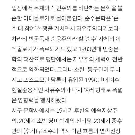
입장에서 독재와 식민주의를 비판하는 문학을 불
순한 이데올로기로 몰아붙인다. 순수문학은 ‘순
수 대 참여’ 논쟁을 거치면서 자유주의라기보다
차라리 반공독재 순응주의라 할 ‘순수’ 자체의 이
데올로기가 폭로되기도 했고
1980
년대 민중문
학의 확산으로 평단에서는 자유주의 세력이 전반
적으로 약화되었다. 그러나 소련
·
동구권이 무너
지고 포스트모던 담론이 유입된
1990
년대 이후
현실순응적인 자유주의가 다시 여러 형태로 폭넓
은 영향력을 행사해왔다.
서구 문학사에서는
19
세기 후반의 예술지상주
의,
20
세기 초반 영미학계의 신비평,
20
세기 중후
반의 (후기)구조주의 역시 이런 흐름의 연속선상