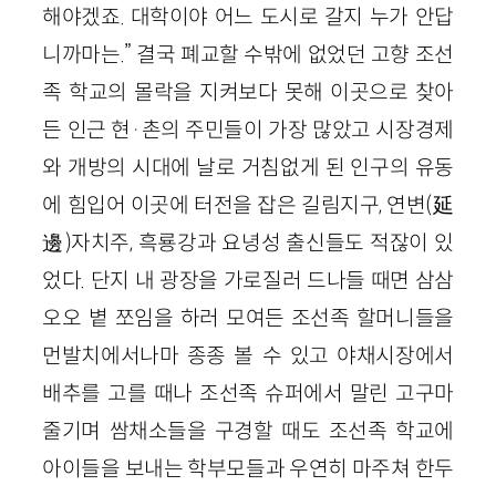
해야겠죠. 대학이야 어느 도시로 갈지 누가 안답
니까마는.” 결국 폐교할 수밖에 없었던 고향 조선
족 학교의 몰락을 지켜보다 못해 이곳으로 찾아
든 인근 현·촌의 주민들이 가장 많았고 시장경제
와 개방의 시대에 날로 거침없게 된 인구의 유동
에 힘입어 이곳에 터전을 잡은 길림지구, 연변(延
邊)자치주, 흑룡강과 요녕성 출신들도 적잖이 있
었다. 단지 내 광장을 가로질러 드나들 때면 삼삼
오오 볕 쪼임을 하러 모여든 조선족 할머니들을
먼발치에서나마 종종 볼 수 있고 야채시장에서
배추를 고를 때나 조선족 슈퍼에서 말린 고구마
줄기며 쌈채소들을 구경할 때도 조선족 학교에
아이들을 보내는 학부모들과 우연히 마주쳐 한두