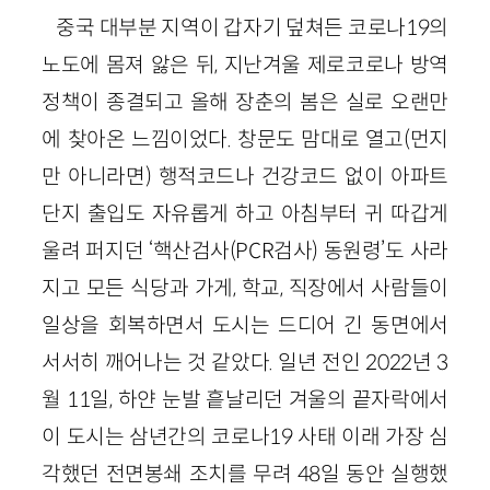
중국 대부분 지역이 갑자기 덮쳐든 코로나19의
노도에 몸져 앓은 뒤, 지난겨울 제로코로나 방역
정책이 종결되고 올해 장춘의 봄은 실로 오랜만
에 찾아온 느낌이었다. 창문도 맘대로 열고(먼지
만 아니라면) 행적코드나 건강코드 없이 아파트
단지 출입도 자유롭게 하고 아침부터 귀 따갑게
울려 퍼지던 ‘핵산검사(PCR검사) 동원령’도 사라
지고 모든 식당과 가게, 학교, 직장에서 사람들이
일상을 회복하면서 도시는 드디어 긴 동면에서
서서히 깨어나는 것 같았다. 일년 전인 2022년 3
월 11일, 하얀 눈발 흩날리던 겨울의 끝자락에서
이 도시는 삼년간의 코로나19 사태 이래 가장 심
각했던 전면봉쇄 조치를 무려 48일 동안 실행했