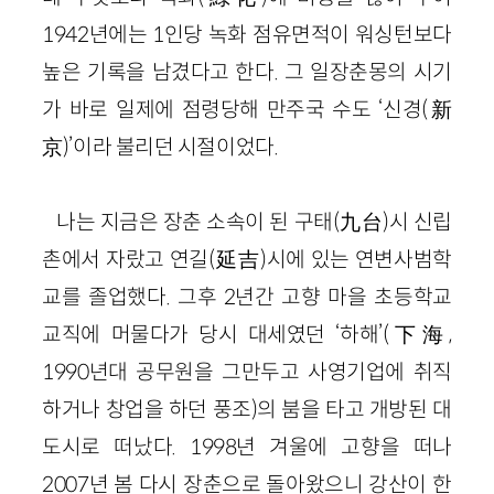
1942년에는 1인당 녹화 점유면적이 워싱턴보다
높은 기록을 남겼다고 한다. 그 일장춘몽의 시기
가 바로 일제에 점령당해 만주국 수도 ‘신경(新
京)’이라 불리던 시절이었다.
나는 지금은 장춘 소속이 된 구태(九台)시 신립
촌에서 자랐고 연길(延吉)시에 있는 연변사범학
교를 졸업했다. 그후 2년간 고향 마을 초등학교
교직에 머물다가 당시 대세였던 ‘하해’(下海,
1990년대 공무원을 그만두고 사영기업에 취직
하거나 창업을 하던 풍조)의 붐을 타고 개방된 대
도시로 떠났다. 1998년 겨울에 고향을 떠나
2007년 봄 다시 장춘으로 돌아왔으니 강산이 한