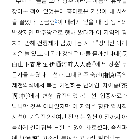
수년 전 글을 쓰다 ‘장춘’이라는 이름의 유래를
찾아본 적이 있었는데 흥미로운 가설이 내 시선
2
을 끌었다. 봉금령
이 내려져 있을 때 청 왕조의
발상지인 만주땅으로 행차 왔다가 이 지역의 경
치에 반해 건륭제가 남겼다는 시구 “장백산 아래
봄은 늘 있고, 이통하 강변은 다들 좋아한다네(長
白山下春常在, 伊通河畔人人爱)”에서 ‘장춘’ 두
글자를 따왔다는 설과, 고대 만주 숙신(肅慎)족의
제천의식에서 복을 기원하는 단어인 ‘차아충(茶
啊冲)’에서 변형·유전되었다는 설. 입증자료가
넉넉한 것은 아니었지만 이 지역을 향한 역사적
시선이 기원전 2천여년 전 또는 훨씬 이전까지 아
득하게 길어짐을 느낄 수 있어 새로웠다. 숙신과
예맥(濊貘), 고조선, 부여와 고구려, 발해왕국 등