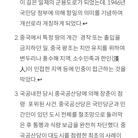
이 길은 일제의 군용도로가 되었는데, 1946년
국민당 정부에 의해 항일의 의미를 기념하여
개선로라 개칭하게 되었다.
↩
중국에서 특정 땅의 개간·경작 또는 출입을
금지하던 일. 중국 왕조는 치안 유지를 위하여
변두리나 풍수해 지역, 소수민족과 한인(漢
人)이 인접한 지역 등에 민중이 접근하는 것을
막았다.
↩
국공내전 당시 중국공산당에 의해 장춘이 점
령·포위된 사건. 중국공산당은 국민당군과 민
간인이 있던 도시 전체를 철조망으로 둘러막
은 후 통행과 식량 보급을 완전히 차단했다. 중
국공산당이 대도시를 점령한 최초의 사례이