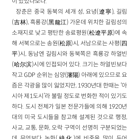
이 있었나보다.
장춘은 중국 동북의 세개 성, 요녕(遼寧), 길림
(吉林), 흑룡강(黑龍江) 가운데 위치한 길림성의
소재지로 낮고 평탄한 송료평원(松遼平原)에 속
해 서북으로는 송원(松原)시, 서남으로는 사평(四
平)시, 동남엔 길림시와 동북쪽은 흑룡강 하얼빈
(哈尔滨)시에 인접되어 있다. 크기는 하얼빈보다
작고 GDP 순위는 심양(瀋陽) 아래에 있으므로 요
즘은 각광을 많이 잃었지만, 1930년대 한때는 ‘아
시아 제1도시’라 불릴 정도로 번화한 적이 있기도
하다. 도시 전체가 일본 전문가들에 의해 1920년
대의 미국 도시들을 참고해 설계된 것으로 행정,
사교, 교통, 문화, 오락 구역이 선명히 구분되었는
데 무엇보다 녹화(綠化)에 비중을 많이 두어