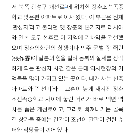
1
서 북쪽 관성구 개선로
에 위치한 장춘조선족중
학교 맞은편 아파트로 이사 왔다. 이 부근은 원체
‘관성자’라고 불리던 옛 장춘의 본거지로 러시아
와 일본 모두 선후로 이 지역에 기차역을 건설했
으며 장춘의화단의 항쟁이나 만주 군벌 장 쭤린
(張作霖)이 일본의 힘을 빌려 동북의 실세를 장악
하게 되는 관성자 사건 같은 근대 역사현장의 기
억들을 많이 가지고 있는 곳이다. 내가 사는 신축
아파트와 ‘진선미’라는 교훈이 높게 새겨진 장춘
조선족중학교 사이에 놓인 거리가 바로 백년 역
사를 품은 개선로이고, 그리로 빠져나가는 골목
길 상가들 중에는 간간이 조선어 간판이 걸린 슈
퍼와 식당들이 끼어 있다.