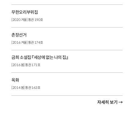
무한오리부위집
[2020 겨울] 통권 190호
촌장선거
[2016 겨울] 통권 174호
금희 소설집 『세상에 없는 나의 집』
[2016 봄] 통권 171호
옥화
[2014 봄] 통권 163호
자세히 보기 →