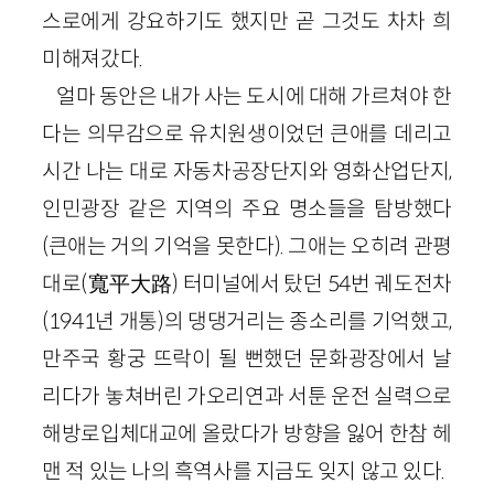
스로에게 강요하기도 했지만 곧 그것도 차차 희
미해져갔다.
얼마 동안은 내가 사는 도시에 대해 가르쳐야 한
다는 의무감으로 유치원생이었던 큰애를 데리고
시간 나는 대로 자동차공장단지와 영화산업단지,
인민광장 같은 지역의 주요 명소들을 탐방했다
(큰애는 거의 기억을 못한다). 그애는 오히려 관평
대로(寬平大路) 터미널에서 탔던 54번 궤도전차
(1941년 개통)의 댕댕거리는 종소리를 기억했고,
만주국 황궁 뜨락이 될 뻔했던 문화광장에서 날
리다가 놓쳐버린 가오리연과 서툰 운전 실력으로
해방로입체대교에 올랐다가 방향을 잃어 한참 헤
맨 적 있는 나의 흑역사를 지금도 잊지 않고 있다.