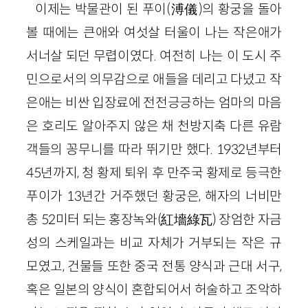
이제는 박물관이 된 푸이(溥儀)의 황궁을 돌아
볼 때에는 큰애와 여섯살 터울이 나는 작은애가
서너살 되던 무렵이였다. 여전히 나는 이 도시 주
민으로서의 의무감으로 애들을 데리고 다녔고 작
은애는 비싼 입장료에 전전긍긍하는 엄마의 마음
은 호리도 알아주지 않은 채 천방지축 다른 유람
객들의 꽁무니를 따라 뛰기만 했다. 1932년부터
45년까지, 청 황제 퇴위 후 만주국 황제로 등극한
푸이가 13년간 거주했던 황궁은, 해자의 너비만
총 52미터 되는 홍장녹와(紅墻綠瓦) 장엄한 자금
성의 스케일과는 비교 자체가 거부되는 작은 규
모였고, 건물들 또한 중국 전통 양식과 근대 서구,
혹은 일본의 양식이 혼합되어서 허술하고 조악하