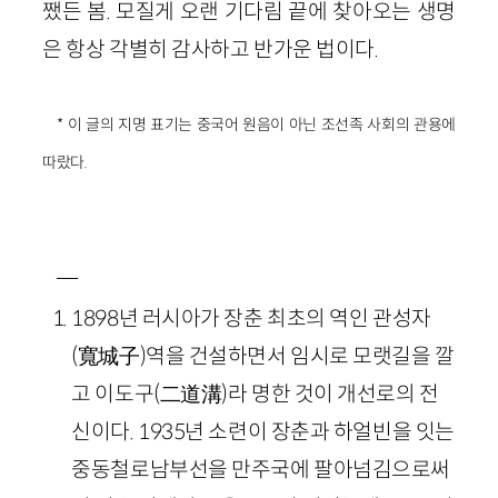
쨌든 봄. 모질게 오랜 기다림 끝에 찾아오는 생명
은 항상 각별히 감사하고 반가운 법이다.
* 이 글의 지명 표기는 중국어 원음이 아닌 조선족 사회의 관용에
따랐다.
―
1898년 러시아가 장춘 최초의 역인 관성자
(寬城子)역을 건설하면서 임시로 모랫길을 깔
고 이도구(二道溝)라 명한 것이 개선로의 전
신이다. 1935년 소련이 장춘과 하얼빈을 잇는
중동철로남부선을 만주국에 팔아넘김으로써