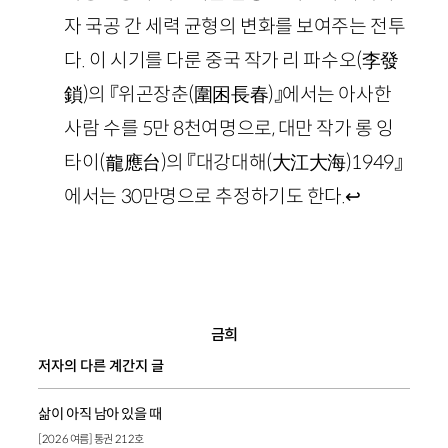
자 국공 간 세력 균형의 변화를 보여주는 전투
다. 이 시기를 다룬 중국 작가 리 파수오(李發
鎖)의 『위곤장춘(圍困長春)』에서는 아사한
사람 수를 5만 8천여명으로, 대만 작가 롱 잉
타이(龍應台)의 『대강대해(大江大海)1949』
에서는 30만명으로 추정하기도 한다.
↩
금희
저자의 다른 계간지 글
삶이 아직 남아 있을 때
[2026 여름] 통권 212호