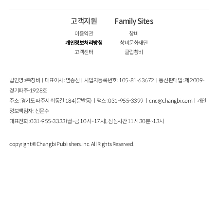
고객지원
Family Sites
이용약관
창비
개인정보처리방침
창비문화재단
고객센터
클럽창비
법인명 : ㈜창비ㅣ대표이사 : 염종선ㅣ사업자등록번호 : 105-81-63672ㅣ통신판매업 : 제 2009-
경기파주-1928호
주소 : 경기도 파주시 회동길 184(문발동)ㅣ팩스 : 031-955-3399 ㅣ
cnc@changbi.com
ㅣ개인
정보책임자 : 신문수
대표전화 : 031-955-3333(월~금 10시~17시), 점심시간 11시 30분~13시
copyright © Changbi Publishers, inc. All Rights Reserved.