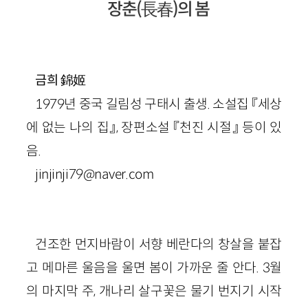
장춘(長春)의 봄
錦姬
금희
1979년 중국 길림성 구태시 출생. 소설집 『세상
에 없는 나의 집』, 장편소설 『천진 시절』 등이 있
음.
jinjinji79@naver.com
건조한 먼지바람이 서향 베란다의 창살을 붙잡
고 메마른 울음을 울면 봄이 가까운 줄 안다. 3월
의 마지막 주, 개나리 살구꽃은 물기 번지기 시작