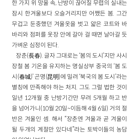
한 가지 위 망울 속, 난방이 끊어질 무렵의 실내는
잠시 한겨울보다 오슬거리지만 어쨌든 봄. 그간
무겁고 둔중했던 겨울옷을 벗고 얇은 코트와 바
바리와 점퍼를 옷장 안에 갈아 걸 때면 날아갈 듯
가벼운 심정이 된다.
장춘(長春). 글자 그대로는 ‘봄의 도시’지만 사시
장철 봄 기온을 유지하는 명실상부 중국의 ‘봄 도
시(春城)’ 곤명(昆明)에 밀려 ‘북국의 봄 도시’라는
별칭에 만족해야 하는 처지. 그도 그럴 법한 것이
일년 12개월 중 난방기간만 무려 5개월 하고 반
을 넘어가니(10월 20일~이듬해 4월 6일) 거의 절
반은 겨울인 셈. 해서 “장춘엔 겨울과 곧 겨울이
될 두개의 계절만 있다네”라는 토박이들의 농담