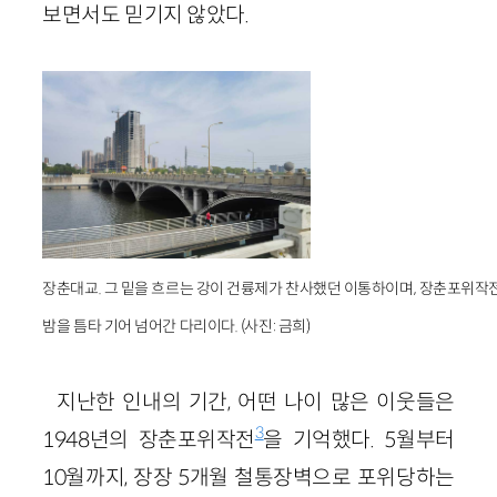
보면서도 믿기지 않았다.
장춘대교. 그 밑을 흐르는 강이 건륭제가 찬사했던 이통하이며, 장춘포위작
밤을 틈타 기어 넘어간 다리이다. (사진: 금희)
지난한 인내의 기간, 어떤 나이 많은 이웃들은
3
1948년의 장춘포위작전
을 기억했다. 5월부터
10월까지, 장장 5개월 철통장벽으로 포위당하는