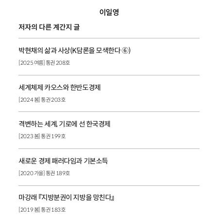
이일영
저자의 다른 계간지 글
박현채의 삶과 사상(K담론을 모색한다 ⑥)
[2025 여름] 통권 208호
세계체제 카오스와 한반도경제
[2024 봄] 통권 203호
격변하는 세계, 기로에 선 한국경제
[2023 봄] 통권 199호
새로운 경제 패러다임과 기본소득
[2020 가을] 통권 189호
마강래 『지방분권이 지방을 망친다』
[2019 봄] 통권 183호