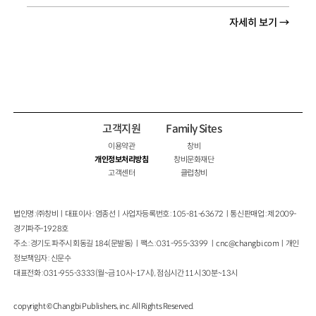
자세히 보기 →
고객지원
Family Sites
이용약관
창비
개인정보처리방침
창비문화재단
고객센터
클럽창비
법인명 : ㈜창비ㅣ대표이사 : 염종선ㅣ사업자등록번호 : 105-81-63672ㅣ통신판매업 : 제 2009-
경기파주-1928호
주소 : 경기도 파주시 회동길 184(문발동)ㅣ팩스 : 031-955-3399 ㅣ
cnc@changbi.com
ㅣ개인
정보책임자 : 신문수
대표전화 : 031-955-3333(월~금 10시~17시), 점심시간 11시 30분~13시
copyright © Changbi Publishers, inc. All Rights Reserved.