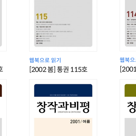
웹북으
웹북으로 읽기
호
[200
[2002 봄] 통권 115호