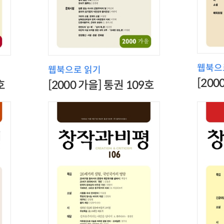
웹북으
웹북으로 읽기
[200
호
[2000 가을] 통권 109호