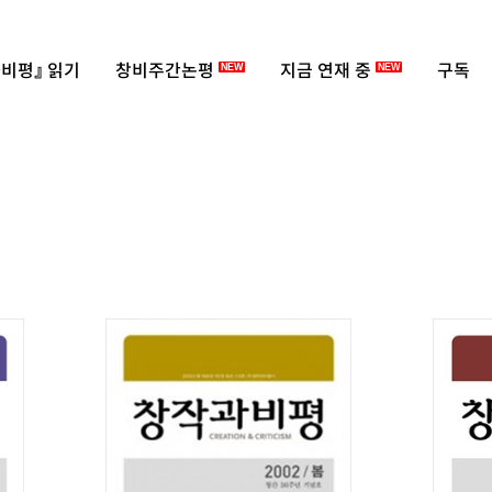
비평』 읽기
창비주간논평
지금 연재 중
구독
NEW
NEW