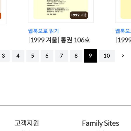
웹북으로 읽기
웹북으
[1999 겨울] 통권 106호
[199
3
4
5
6
7
8
9
10
>
고객지원
Family Sites