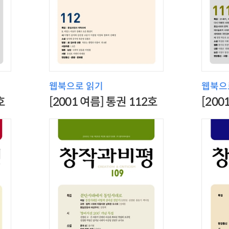
웹북으로 읽기
웹북으
호
[2001 여름] 통권 112호
[200