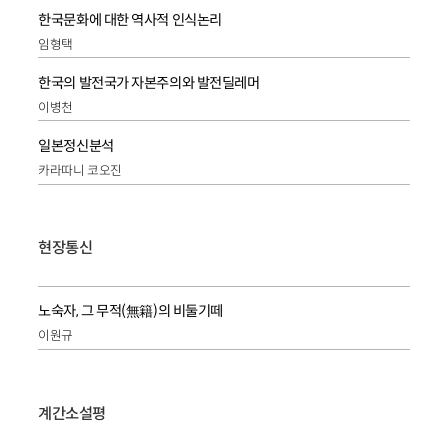
한국문화에 대한 역사적 인식논리
임형택
한국의 발전국가 자본주의와 발전딜레머
이병천
일본정신분석
카라따니 코오진
현장통신
노숙자, 그 무적(無籍)의 비둘기떼
이원규
계간소설평