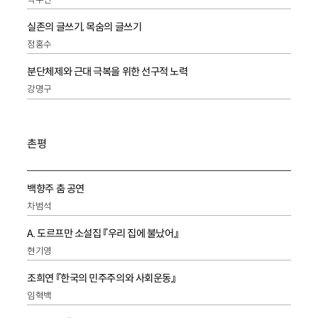
실존의 글쓰기, 목숨의 글쓰기
정홍수
분단체제와 근대 극복을 위한 선구적 노력
강명구
촌평
백향주 춤 공연
차범석
A. 도르프만 소설집 『우리 집에 불났어』
현기영
조희연 『한국의 민주주의와 사회운동』
임혁백