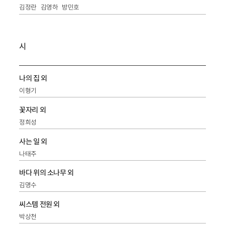
김정란
김영하
방민호
시
나의 집 외
이형기
꽃자리 외
정희성
사는 일 외
나태주
바다 위의 소나무 외
김명수
씨스템 전원 외
박상천