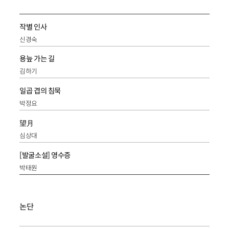
작별 인사
신경숙
용늪 가는 길
김하기
일곱 겹의 침묵
박정요
望月
심상대
[발굴소설] 영수증
박태원
논단