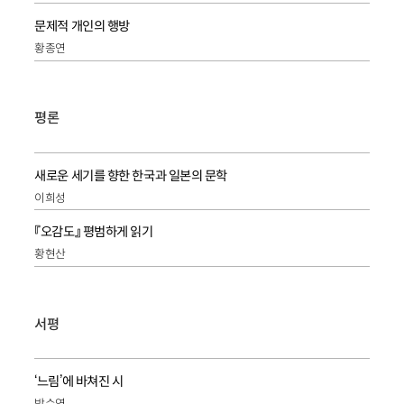
문제적 개인의 행방
황종연
평론
새로운 세기를 향한 한국과 일본의 문학
이희성
『오감도』 평범하게 읽기
황현산
서평
‘느림’에 바쳐진 시
박수연