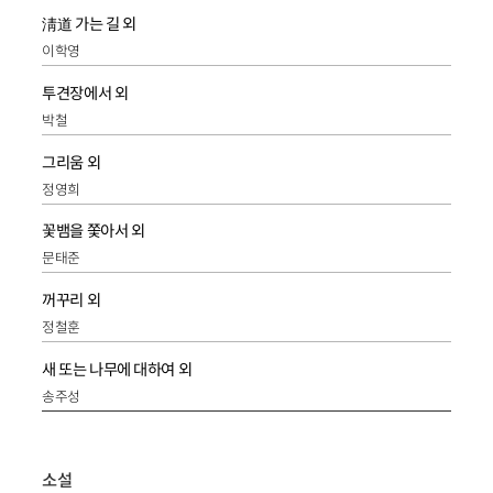
淸道 가는 길 외
이학영
투견장에서 외
박철
그리움 외
정영희
꽃뱀을 쫓아서 외
문태준
꺼꾸리 외
정철훈
새 또는 나무에 대하여 외
송주성
소설