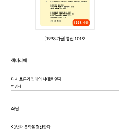
[1998 가을] 통권 101호
책머리에
다시 토론과 연대의 시대를 열자
백영서
좌담
90년대 문학을 결산한다