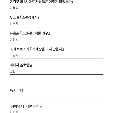
한경구 외 『시화호 사람들은 어떻게 되었을까』
이용식
A. 노브 『소련경제사』
김윤자
유홍준 『조선시대 화론 연구』
정형민
H. 페트로스키 『이 세상을 다시 만들자』
이관수
서태지 쏠로앨범
강헌
독자마당
[창비와 나] 정론과 직필
김치홍