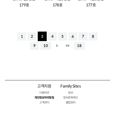
179호
178호
177호
1
2
3
4
5
6
7
8
9
10
>
>>
18
고객지원
Family Sites
이용약관
창비
개인정보처리방침
창비문화재단
고객센터
클럽창비