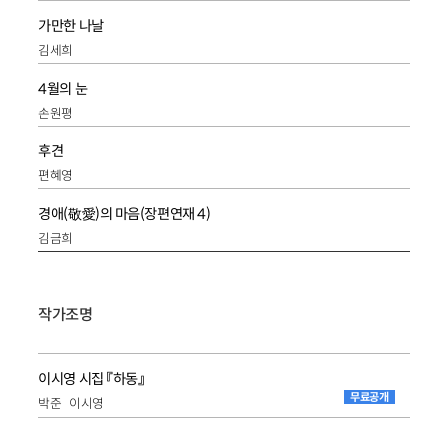
가만한 나날
김세희
4월의 눈
손원평
후견
편혜영
경애(敬愛)의 마음(장편연재 4)
김금희
작가조명
이시영 시집 『하동』
무료공개
박준
이시영