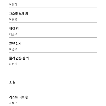
이민하
채소밭 노래 외
이진명
껍질 외
채길우
말년 1 외
하종오
물려 입은 잠 외
허은실
소설
라스트 러브 송
김봉곤