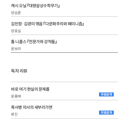
캐시 오닐 『대량살상수학무기』
양승훈
김민정·김경미 엮음 『다문화주의와 페미니즘』
양효실
톰 니콜스 『전문가와 강적들』
윤보라
독자 리뷰
바로 여기 현실의 문제를
무료공개
윤홍배
흑사병 의사의 새부리가면
무료공개
류진