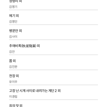
청량리 외
김명기
메기 외
김명인
병문안 외
김사이
추애비폭(秋崖飛瀑) 외
김안
쫌 외
김진완
천장 외
유이우
고장 난 시계 사이로 내려가는 계단 2 외
이경림
죄의 맛 외