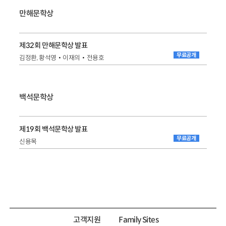
만해문학상
제32회 만해문학상 발표
무료공개
김정환, 황석영‧이재의‧전용호
백석문학상
제19회 백석문학상 발표
무료공개
신용목
고객지원
Family Sites