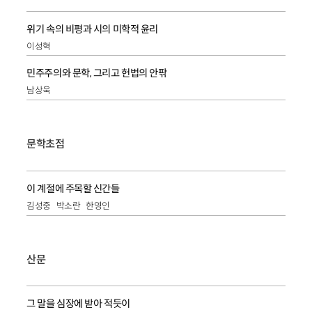
위기 속의 비평과 시의 미학적 윤리
이성혁
민주주의와 문학, 그리고 헌법의 안팎
남상욱
문학초점
이 계절에 주목할 신간들
김성중
박소란
한영인
산문
그 말을 심장에 받아 적듯이