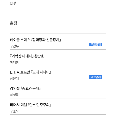
한강
촌평
헤이즐 스미스 『장마당과 선군정치』
무료공개
구갑우
『과학잡지 에피』 창간호
하대청
E. T. A. 호프만 『모래 사나이』
무료공개
성은애
강인철 『종교와 군대』
최형묵
티머시 미첼 『탄소 민주주의』
구준모