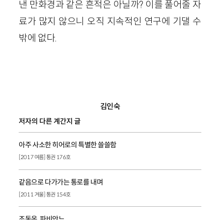
낸 만화경과 같은 흔적은 아닐까? 이를 풀어줄 자
료가 많지 않으니 오직 지속적인 연구에 기댈 수
밖에 없다.
김인숙
저자의 다른 계간지 글
아주 사소한 히어로의 특별한 쓸쓸함
[2017 여름] 통권 176호
같음으로 다가가는 통로를 내며
[2011 겨울] 통권 154호
조동옥, 파비안느