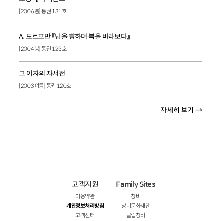
[2006 봄] 통권 131호
A. 도르프만 『남을 향하며 북을 바라보다』
[2004 봄] 통권 123호
그 여자의 자서전
[2003 여름] 통권 120호
자세히 보기 →
고객지원
Family Sites
이용약관
창비
개인정보처리방침
창비문화재단
고객센터
클럽창비