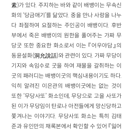
素)가 있다. 주지하는 바와 같이 배뱅이는 무속신
화의 ‘당금애기’를 닮았다. 중을 만나 사랑을 나누
다 좌절하여 요절하는 주인공이 배뱅이다. 후반
부에서 죽은 배뱅이의 원한을 풀어주는 가짜 무
당굿 또한 중요한 화소로서 이는 『어우야담』의
동윤설화(洞允說話)와 관련이 있다. 가짜 무당이
기지와 속임수로 굿을 하여 재물을 갈취하는 이
굿의 패러디는 배뱅이굿의 핵심내용이기도 하다.
익히 알려진 이은관의 배뱅이굿에는 없는 것이
또한 ‘무당사또’ 화소인데, 무당으로 고을 사또가
된 이가 무당임이 탄로나 아전들에게 망신당하고
쫓겨나는 이야기다. 무당사또 화소는 특히 김태
준과 유인만의 채록본에서 확인할 수 있어 『잃어