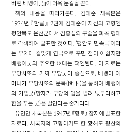
버린 배뱅이굿』이 더욱 눈길을 끈다.
책의 내용을 따라가본다. 김태준 채록본은
1934년 『한글』 2권에 김태준이 자신의 고향인
평안북도 운산군에서 김흥섭의 구술을 희곡 형태
로 각색하여 발표한 것이다. ‘평안도 민속극’이라
는 부제에 걸맞게 연극으로 꾸민 점이 아쉽지만
배뱅이굿의 주요한 뼈대는 확인된다. 이 자료는
무당사또와 가짜 무당굿이 중심으로, 배뱅이 어
머니가 무당사또의 문복(問卜)을 통하여 배뱅이
의 기밀굿(망자가 무당의 입을 빌려 넋두리하고
한을 푸는 굿)을 벌인다는 줄거리다.
유인만 채록본은 1947년 『향토』 잡지에 발표한
자료다. 채록자의 고향이기도 한 황해도 평산의