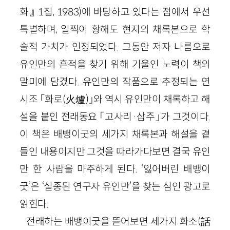
화』 1집, 1983)에 바탕하고 있다는 점에서 우선
특별하며, 일찍이 황해도 현지의 채록본으로 학
술적 가치가 인정되었다. 그동안 저자 나름으로
유인만의 흔적을 찾기 위해 기울인 노력이 책의
말미에 담겼다. 유인만의 작품으로 추정되는 연
시조 「화로(火爐)」와 역시 유인만이 채록하고 해
설을 붙인 전래동요 「고사리·삽주」가 그것이다.
이 책은 배뱅이굿의 세가지 채록본과 해설을 곁
들인 내용이지만 그것을 따라가다보면 결국 유인
만 한 사람을 마주하게 된다. ‘잃어버린 배뱅이
굿’은 ‘실종된 연구자 유인만’을 찾는 심인 광고로
읽힌다.
전래하는 배뱅이굿을 뜯어보면 세가지 화소(話