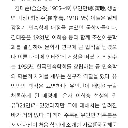
김태준(金台俊, 1905~49) 유인만(柳寅晩, 생몰
년 미상) 최상수(崔常壽, 1918~95). 이들은 일제
강점기 민속학에 애정을 쏟았던 국학자들이다.
김태준은 1931년 이희승 등과 함께 조선어문학
회를 결성하여 문학사 연구에 큰 업적을 남겼으
나 이른 나이에 안타깝게 세상을 떠났다. 최상수
는 1955년 한국민속학회를 창립하는 등 민속학
의 학문적 체계를 세우는 선구적 역할을 했다. 유
인만의 행적은 묘연하다. 유인만이 배뱅이굿을
채록하게 된 배경에 “은사 이희승 선생의 권
유”(21면)가 있었다지만 그에 대해서는 알려진
바가 거의 없다. 이 책에 수록된 유인만 채록본은
저자 자신이 처음 학계에 소개한 자료(『공동체문