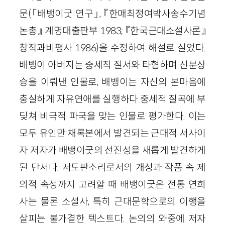
문(「배뱅이굿 연구」, 『한매최정여박사송수기념
논총』 계명대출판부 1983; 『한국근대소설사론』
창작과비평사 1986)을 수정하여 해설로 실었다.
배뱅이 아버지는 중세적 질서와 타협하며 신분상
승을 이뤄낸 인물로, 배뱅이는 자신의 본마음에
충실하게 자유연애를 실행하다 중세적 질곡에 부
딪쳐 비극적 파국을 맞는 인물로 평가한다. 이는
모두 유인만 채록본에서 발견되는 근대적 서사이
자 저자가 배뱅이굿의 선진성을 새롭게 발견하게
된 단서다. 서도판소리로서의 개성과 작품 속 제
의적 속성까지 고려할 때 배뱅이굿은 전통 연희
사는 물론 소설사, 특히 근대문학으로의 이행을
살피는 불가결한 텍스트다. 논의의 와중에 저자