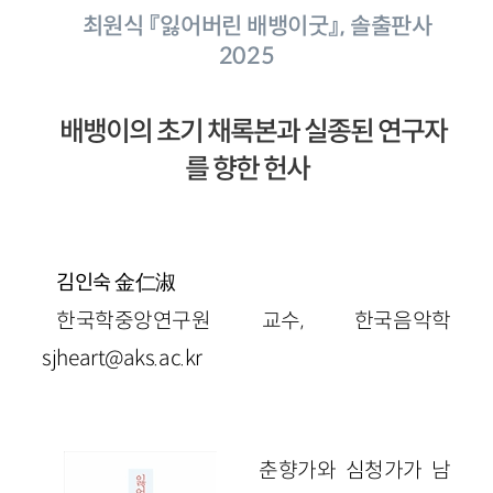
최원식 『잃어버린 배뱅이굿』, 솔출판사
2025
배뱅이의 초기 채록본과 실종된 연구자
를 향한 헌사
金仁淑
김인숙
한국학중앙연구원 교수, 한국음악학
sjheart@aks.ac.kr
춘향가와 심청가가 남