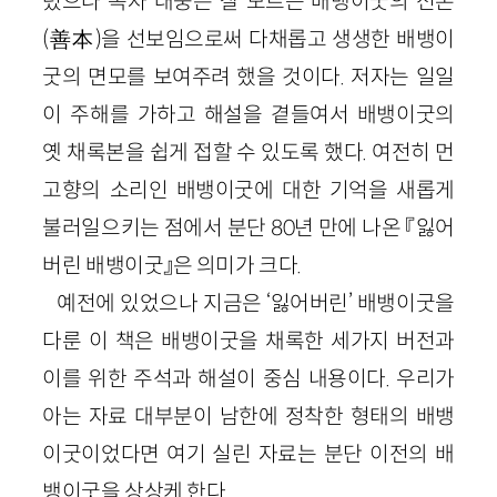
렸으나 독자 대중은 잘 모르는 배뱅이굿의 선본
(善本)을 선보임으로써 다채롭고 생생한 배뱅이
굿의 면모를 보여주려 했을 것이다. 저자는 일일
이 주해를 가하고 해설을 곁들여서 배뱅이굿의
옛 채록본을 쉽게 접할 수 있도록 했다. 여전히 먼
고향의 소리인 배뱅이굿에 대한 기억을 새롭게
불러일으키는 점에서 분단 80년 만에 나온 『잃어
버린 배뱅이굿』은 의미가 크다.
예전에 있었으나 지금은 ‘잃어버린’ 배뱅이굿을
다룬 이 책은 배뱅이굿을 채록한 세가지 버전과
이를 위한 주석과 해설이 중심 내용이다. 우리가
아는 자료 대부분이 남한에 정착한 형태의 배뱅
이굿이었다면 여기 실린 자료는 분단 이전의 배
뱅이굿을 상상케 한다.