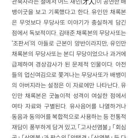
관북사라는 절에서 어느 재인(才人)이 공연한 배
뱅이굿을 보고 기록했다고 한다. 유인만 채록본
은 무엇보다 무당사또 이야기가 충실하게 담긴
점에서 독보적이다. 김태준 채록본의 무당사또는
‘조판서’의 아들로 근본이 양반이라지만, 유인만
채록본의 무당사또는 본디 무당이었으나 과거에
급제하여 경상감사가 된 문제적 인물이다. 아전
들의 업신여김으로 쫓겨나는 무당사또가 배뱅이
의 아버지라는 설정은 이 자료에만 나타난다. 유
인만 채록본은 굿놀이적 성격이 여실한 점에서
여타 자료와 구별된다. 유사음어를 나열하거나
동음과 동의어를 복합적으로 사용하는 등 전통적
재담이 풍부하게 담겨 있고, 「고사선염불」 「회심
곡」 「산염불」과 판수의 「안택경」 「산염불」 등 다