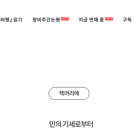
비평』 읽기
창비주간논평
지금 연재 중
구독
NEW
NEW
책머리에
민의 기세로부터