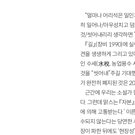
“얼마나 어리석은 일인
히 일어나/아우성치고 덤
것/씻어내리리 생각하면.
『길』(창비 1990)에
견을 생생하게 그리고 있다
인 수세(水稅, 농업용수
것을 “씻어내”주길 기대
가 완전히 폐지된 것은 2
근간에 우리는 소설가 한
다. 그런데 맑스는 『자본
에 의해 고통받는다.’ 
수되지 않는다는 당연한 
장이 파한 뒤에도 ‘현장성