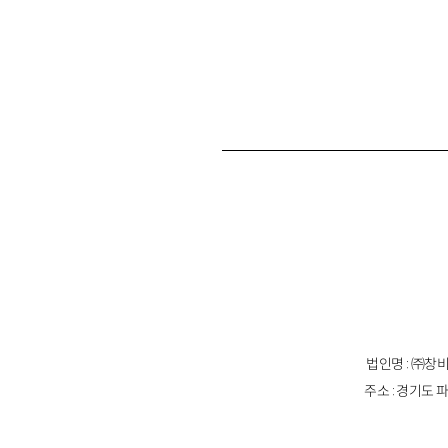
법인명 : ㈜창비
주소 : 경기도 파