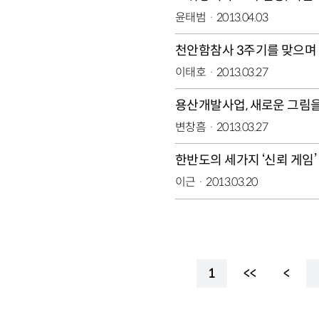
윤태범
2013.04.03
천안함참사 3주기를 맞으며
이태호
2013.03.27
용산개발사업, 새로운 그림을
변창흠
2013.03.27
한반도의 세가지 ‘신뢰 게임’
이근
2013.03.20
1
<<
<