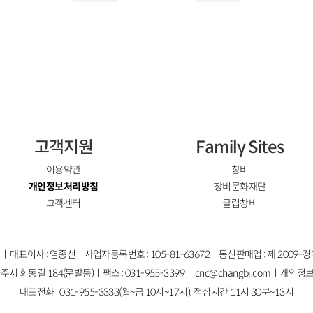
고객지원
Family Sites
이용약관
창비
개인정보처리방침
창비문화재단
고객센터
클럽창비
ㅣ대표이사 : 염종선ㅣ사업자등록번호 : 105-81-63672ㅣ통신판매업 : 제 2009-
주시 회동길 184(문발동)ㅣ팩스 : 031-955-3399 ㅣ
cnc@changbi.com
ㅣ개인정보
대표전화 : 031-955-3333(월~금 10시~17시), 점심시간 11시 30분~13시