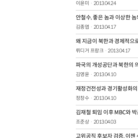
이윤미
2013.04.24
안철수, 좋은 놈과 이상한 
김종엽
2013.04.17
왜 지금이 북한과 경제적으
뤼디거 프랑크
2013.04.17
파국의 개성공단과 북한의 
김영윤
2013.04.10
재정건전성과 경기활성화의
정창수
2013.04.10
김재철 퇴임 이후 MBC와 
조준상
2013.04.03
고위공직 후보자 검증, 이젠