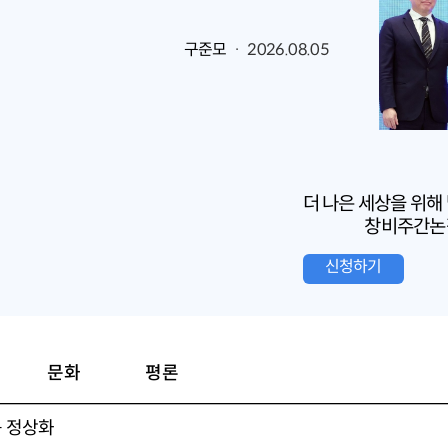
구준모
· 2026.08.05
더 나은 세상을 위해
창비주간논
신청하기
문화
평론
 정상화