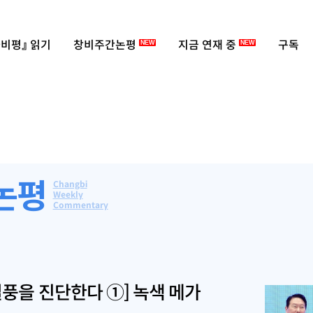
비평』 읽기
창비주간논평
지금 연재 중
구독
NEW
NEW
논평
Changbi
Weekly
Commentary
열풍을 진단한다 ①] 녹색 메가