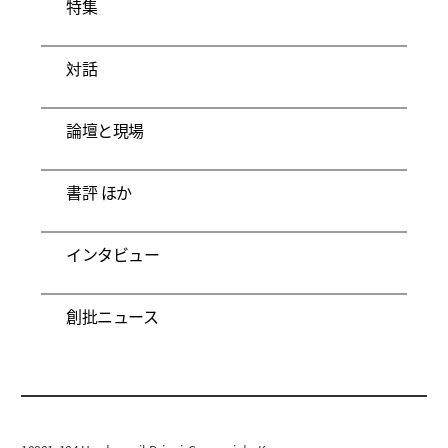
特集
対話
論壇と現場
書評 ほか
インタビュー
創批ニュース