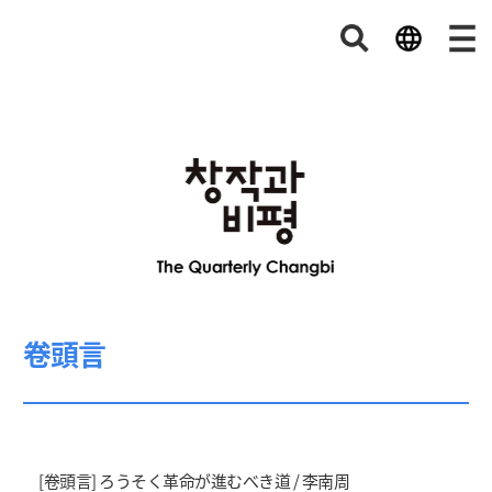
卷頭言
[卷頭言] ろうそく革命が進むべき道 / 李南周