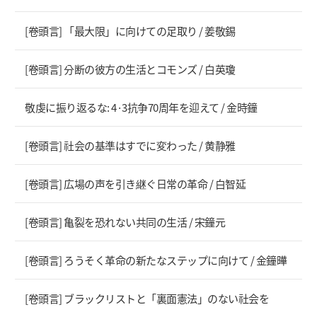
[卷頭言] 「最大限」に向けての足取り / 姜敬錫
[卷頭言] 分断の彼方の生活とコモンズ / 白英瓊
敬虔に振り返るな: 4·3抗争70周年を迎えて / 金時鐘
[卷頭言] 社会の基準はすでに変わった / 黄静雅
[卷頭言] 広場の声を引き継ぐ日常の革命 / 白智延
[卷頭言] 亀裂を恐れない共同の生活 / 宋鐘元
[卷頭言] ろうそく革命の新たなステップに向けて / 金鐘曄
[卷頭言] ブラックリストと「裏面憲法」のない社会を