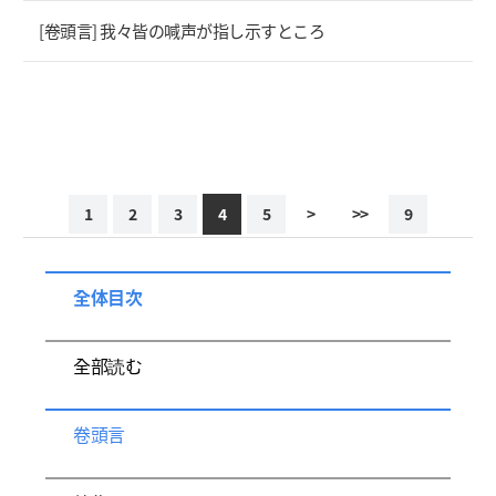
[卷頭言] 我々皆の喊声が指し示すところ
1
2
3
4
5
>
>>
9
全体目次
全部読む
卷頭言