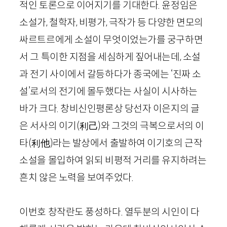
적인 토론으로 이어지기를 기대한다. 윤정임은
소설가, 철학자, 비평가, 극작가 등 다양한 면모의
싸르트르에게 소설이 무엇이었는가를 궁구하면
서 그 특이한 지점을 세심하게 짚어내는데, 소설
과 전기 사이에서 갈등하다가 종국에는 ‘진짜 소
설’로서의 전기에 몰두했다는 사실이 시사하는
바가 크다. 창비신인평론상 당선자 이은지의 글
은 서사의 이기
(利
己
)
와 그것의 극복으로서의 이
타
(利
他
)
라는 발상에서 출발하여 이기호의 근작
소설을 몰입하여 읽되 비평적 거리를 유지하려는
흔치 않은 노력을 보여주었다.
이번호 창작란도 풍성하다. 열두분의 시인이 다