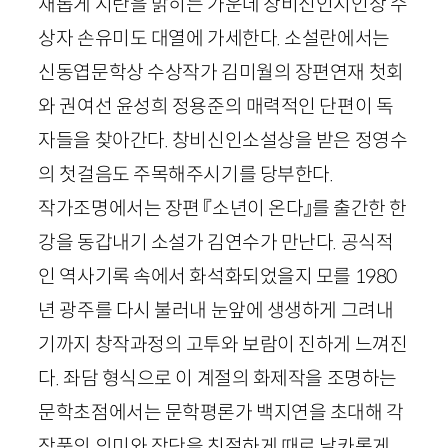
채롭게 시란을 밝히는 가운데 창비신인시인상 수
상자 손유미도 대열에 가세한다. 소설란에서는
신동엽문학상 수상작가 김미월의 장편연재 첫회
와 권여선 윤성희 정용준의 매력적인 단편이 독
자들을 찾아간다. 창비신인소설상을 받은 정영수
의 첫걸음도 주목해주시기를 당부한다.
작가조명에서는 장편 『소년이 온다』를 출간한 한
강을 동갑내기 소설가 김연수가 만난다. 공식적
인 역사기록 속에서 화석화되었을지 모를
1980
년 광주를 다시 불러내 눈앞에 생생하게 그려내
기까지 창작과정의 고투와 보람이 진하게 느껴진
다. 좌담 형식으로 이 계절의 화제작을 조명하는
문학초점에서는 문학평론가 백지연을 초대해 각
작품의 의미와 장단을 친절하게 때로 날카롭게