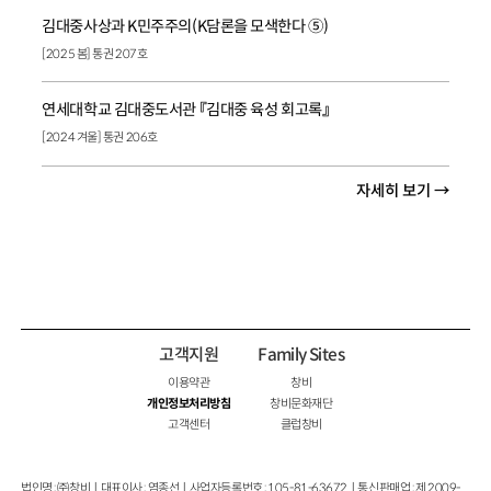
김대중사상과 K민주주의(K담론을 모색한다 ⑤)
[2025 봄] 통권 207호
연세대학교 김대중도서관 『김대중 육성 회고록』
[2024 겨울] 통권 206호
자세히 보기 →
고객지원
Family Sites
이용약관
창비
개인정보처리방침
창비문화재단
고객센터
클럽창비
법인명 : ㈜창비ㅣ대표이사 : 염종선ㅣ사업자등록번호 : 105-81-63672ㅣ통신판매업 : 제 2009-