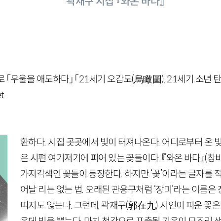
곽재구 시집 『와온 바다』
 「우울을 애도하다」 「21세기 오감도(烏瞰圖), 21세기 소년 
t
환하다. 시집 곳곳에서 빛이 터져나온다. 어디로부터 온 빛
은 시편 여기저기에 피어 있는 꽃들이다. 『와온 바다』
(창
가지각색인 꽃들이 등장한다. 하지만 ‘꽃’이라는 글자를 
어날 리는 없는 법. 오래된 관용구처럼 ‘장미’라는 이름은
띠지도 않는다. 그런데, 곽재구
(
郭在九
)
시인이 피운 꽃은