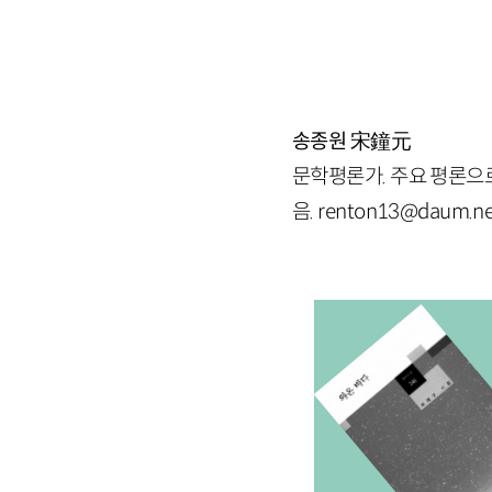
송종원
宋鐘元
문학평론가. 주요 평론으로
음. renton13@daum.ne