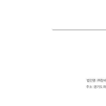
법인명 : ㈜창비
주소 : 경기도 파