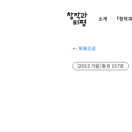
소개
『창작과
← 목록으로
[2012 가을] 통권 157호