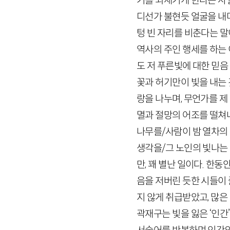
기를 되새기게 한다는 사
디선가 불현듯 얼굴을 내
텅 빈 자리를 비춘다는 말
역사의 주인 행세를 하는 
도 저 푸른빛에 대한 믿음
꽃과 허기만이 빛을 내는 
랑을 나누며, 무언가를 제
멸과 절망의 어조를 떨쳐내
나무를/사람이 밤 열차의
생각을/그 노인의 빛나는 
만, 꽤 별난 일이다. 한
음을 저버린 듯한 시들이 
지 않게 취급받았고, 많
곽재구는 빛을 잃은 ‘인간