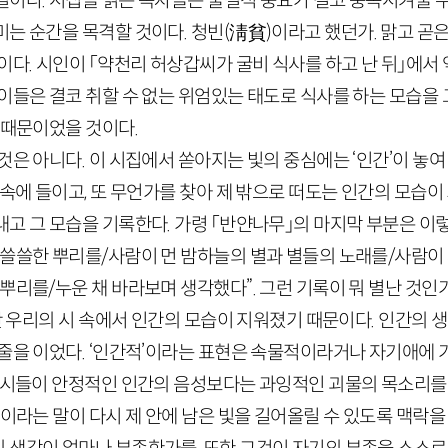
실이다. 시집을 읽은 독자들은 물질적 풍요가 결코 충족시켜줄 수
미는 순간을 목격할 것이다. 청빈
(
淸貧
)
이라고 했던가. 맑고 곧은
이다. 시인이 「약천리 허상갑씨가 굴비 식사를 하고 난 뒤」에서
이들은 결코 취할 수 없는 위엄있는 태도로 식사를 하는 모습을
 때문이었을 것이다.
것은 아니다. 이 시집에서 쏟아지는 빛의 중심에는 ‘인간’이 놓여 
 속에 들이고, 또 무언가를 찾아 제 밖으로 떠도는 인간의 모습이
고 그 모습을 기록한다. 가령 「반얀나무」의 마지막 부분은 이렇다
 쓸쓸한 뿌리를/사람이 먼 밤하늘의 별과 별들의 노래를/사람이
뿌리를/누운 채 바라보며 생각했다”. 그런 기록이 뭐 별난 것인
동안 우리의 시 속에서 인간의 모습이 지워졌기 때문이다. 인간의 
줄을 이었다. ‘인간적’이라는 표현은 속물적이라거나 자기애에 
은 시들이 안정적인 인간의 음성보다는 과잉적인 괴물의 목소리를 
’이라는 말이 다시 제 안에 남은 빛을 길어올릴 수 있도록 맥락을