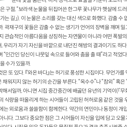
운데 빛을 뿜는다. 마치 청각으로 표출될 기운이 모조리 
같은 구절, “보라색 눈물을 뒤집어쓴 한그루 꽃나무가 햇살에 드
 가는 길」)
. 이 눈물은 소리를 갖는 대신 색으로 화했다. 감출 수
. 곽재구의 꽃들은 감출 수 없는 생기가 언어의 장벽을 깨며 
단지 관습적인 아름다움을 상징하는 자연물이 아니라 어떤 폭발의
, 우리가 자기 자신을 바깥으로 내던진 해방의 결과이기도 하다.
 “인간인 당신이 나뭇잎 속으로 들어와 춤을 출 때”라고 적었다
을 수가 있을까.
은 또 있다. 『와온 바다』는 허기로 풍성한 시집이다. 무언가를
채워지지 않는 허기의 순간을 부른다. “옥수수”나 “참외” 혹은 “
박해서일까, 아니면 시집 중간중간에 배곯던 유년의 기억이
(「무
의 식량을 떠올리게 하는 시어들이 고립된 허허로움 같은 것을 
리에는 외로움과 쓸쓸함이 함께한다. 약간의 연민이나 동정이 개입
아니다. 그보다 중요한 점은 그 시어들이 자신을 입에 담고 오