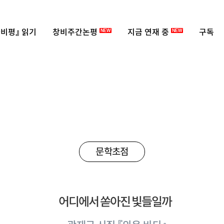
비평』 읽기
창비주간논평
지금 연재 중
구독
NEW
NEW
문학초점
어디에서 쏟아진 빛들일까