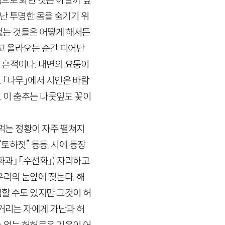
색으로 화한 것은 아닐까 싶
러난 투명한 몸을 숨기기 위
 없는 것들은 어떻게 해서든
밀고 올라오는 순간 피어난
 흔적이다. 내면의 요동이
 「나무」에서 시인은 바람
. 이 춤추는 나뭇잎도 꽃이
 먹는 정황이 자주 펼쳐지
토하젓” 등등. 시에 등장
화과」 「수선화」)
자리하고
우리의 눈앞에 짓는다. 해
할 수도 있지만 그것이 허
물거리는 자에게 가난과 허