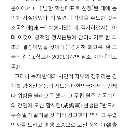
분야에서 (…) 남한 학생대표로 선정”된 데에 동
의한 사실이었다. 이 일련의 작업을 주도한 것은
조동일(趙東一) 학형이었는데, 김지하로서는 아
마 이것이 공적인 정치운동에 참여하기로 한 최
초의 결정이었을 것이다.(『김지하 회고록: 흰 그
늘의 길 1』, 학고재 2003, 377면 참조. 이하 『회고
록』)
그러나 독재 반대와 시민적 자유의 쟁취라는 경
계를 넘어선 운동의 시도는 대한민국에서는 언제
나 위험을 불러오곤 했다. 그 무렵 원주 기독회관
의 강연에 오신 함석헌(咸錫憲) 선생은 “반드시
무슨 일이 일어날 것”이라 경고했다. 역시 그 무렵
인사를 드리고 평생 스승으로 모신 장일순(張壹