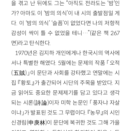
을 겪고 난 뒤에도 그는 “아직도 전라도는 ‘밤’인
가? 아마도 이 ‘밤의 의식’이 내 시의 출발점일 게
다. 이 ‘밤의 의식’ ‘슬픔’이 없었다면 나의 저항적
감성이 싹이 틀 수 없었을 테니…”(같은 책 267
면)라고 탄식한다.
1970년은 김지하 개인에게나 한국시의 역사에
서나 특별한 해였다. 5월에는 문제의 작품 「오적
(五賊)」이 문단과 사회를 강타했고 연말에는 시
집 『황토』가 출간되어 시단의 주목을 받았다. 지
금 읽어도 중요한 문제제기를 담고 있다고 생각
되는 시론(詩論)이자 미학 논문인 「풍자냐 자살
이냐」가 발표된 것도 그 무렵이다. 『농무』의 시인
신경림(申庚林)이 문단에 복귀한 것도 그해 가을