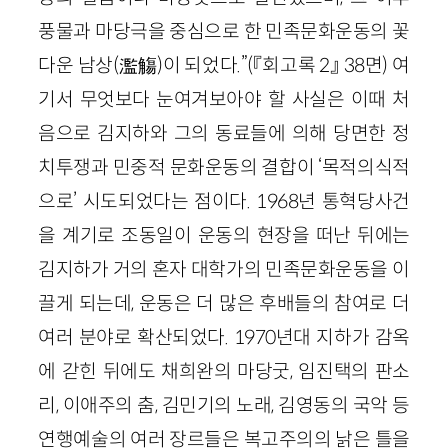
풍물과 마당극을 중심으로 한 민족문화운동의 꽃
다운 남상(濫觴)이 되었다.”(『회고록 2』 38면) 여
기서 무엇보다 눈여겨보아야 할 사실은 이때 처
음으로 김지하와 그의 동료들에 의해 당면한 정
치투쟁과 민중적 문화운동의 결합이 ‘목적의식적
으로’ 시도되었다는 점이다. 1968년 통혁당사건
을 계기로 조동일이 운동의 현장을 떠난 뒤에는
김지하가 거의 혼자 대학가의 민족문화운동을 이
끌게 되는데, 운동은 더 많은 후배들의 참여로 더
여러 분야로 확산되었다. 1970년대 지하가 감옥
에 갇힌 뒤에도 채희완의 마당굿, 임진택의 판소
리, 이애주의 춤, 김민기의 노래, 김영동의 국악 등
연행예술의 여러 장르들은 복고주의의 낡은 틀을