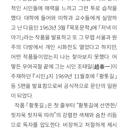
적인 시인들에 매력을 느끼고 그런 투로 습작을
했다. 대학에 들어와 미학과 교수들에게 실망하
고 난 다음인 1963년 3월 『목포문학』에 「저녁 이
야기」라는 작품을 발표하고 또 그 무렵 서울과 원
주의 다방에서 개인 시화전도 열었다고 하지만,
어떤 작품들이었는지 나는 찾아보지 못했다. 어
떻든 우여곡절 끝에 그는 시인 조태일(趙泰一)이
주재하던 『시인』지 1969년 11월호에 「황톳길」
등 5편을 발표함으로써 공식적으로 문단의 일원
이 되었다.
작품 「황톳길」은 첫 줄부터 “황톳길에 선연한/
핏자욱 핏자욱 따라”의 강렬한 색채와 숨찬 리듬
으로 독자를 압도한다. 비장하고 처절하게 제시