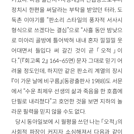
정치시 한편을 써달라는 부탁을 받았던 터라, 도
둑촌 이야기를 “판소리 스타일의 풍자적 서사시
형식으로 쓰겠다는 결심”으로 “사흘 동안 밤낮으
로 미아리 골방에 틀어박혀 내내 혼자 낄낄낄 웃
어대면서 들입다 써 갈긴 것이 곧 「오적」이
다.”(『회고록 2』 164~65면) 문자 그대로 믿기 어
려울 정도인데, 하지만 같은 판소리 계열의 장시
『이 가문 날에 비구름』(동광출판사 1988)도 서문
에서 “수운 최제우 선생의 삶과 죽음을 한 호흡에
단필로 내리쳤다”고 호언한 것을 보면 지하의 놀
라운 필력을 믿지 않을 수도 없다.
당시 동아일보에 시 월평을 쓰던 나는 「오적」의
사회적 파장이 커지자 소심해져서 다음과 같이