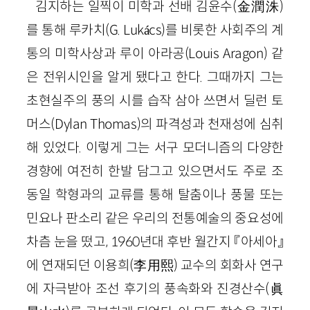
김지하는 일찍이 미학과 선배 김윤수(金潤洙)
를 통해 루카치(G. Lukács)를 비롯한 사회주의 계
통의 미학사상과 루이 아라공(Louis Aragon) 같
은 전위시인을 알게 됐다고 한다. 그때까지 그는
초현실주의 풍의 시를 습작 삼아 쓰면서 딜런 토
머스(Dylan Thomas)의 파격성과 천재성에 심취
해 있었다. 이렇게 그는 서구 모더니즘의 다양한
경향에 여전히 한발 담그고 있으면서도 주로 조
동일 학형과의 교류를 통해 탈춤이나 풍물 또는
민요나 판소리 같은 우리의 전통예술의 중요성에
차츰 눈을 떴고, 1960년대 후반 월간지 『아세아』
에 연재되던 이용희(李用熙) 교수의 회화사 연구
에 자극받아 조선 후기의 풍속화와 진경산수(眞