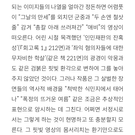
되는 이미지들의 나열을 얼마간 정돈하면 어렴풋
이 “그날의 만세”를 외치던 군중과 “두 손엔 철삿
줄” 감겨 “총칼 아래 쓰러져간” “애비”의 영상이
떠오른다. 어린 시절 목격했던 ‘인민재판의 잔혹
성’(『회고록 1』 212면)과 ‘좌익 혐의자들에 대한
무자비한 학살’(같은 책 221면)의 광경이 악몽과
도 같은 검붉은 핏빛 환각으로 변하여 그를 놓아
주지 않았던 것이다. 그러나 작품은 그 살벌한 장
면들의 역사적 배경을 “척박한 식민지에서 태어
나” “폭정의 뜨거운 여름” 같은 조금은 추상적인
표현으로 암시하는 데 그친다. 어쩌면 서정시로
서는 그렇게 하는 것이 현명하고 또 충분할지 모
른다. 그 핏빛 영상의 몸서리치는 환기만으로도