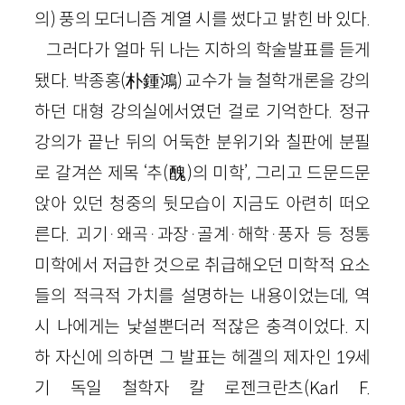
의) 풍의 모더니즘 계열 시를 썼다고 밝힌 바 있다.
그러다가 얼마 뒤 나는 지하의 학술발표를 듣게
됐다. 박종홍(朴鍾鴻) 교수가 늘 철학개론을 강의
하던 대형 강의실에서였던 걸로 기억한다. 정규
강의가 끝난 뒤의 어둑한 분위기와 칠판에 분필
로 갈겨쓴 제목 ‘추(醜)의 미학’, 그리고 드문드문
앉아 있던 청중의 뒷모습이 지금도 아련히 떠오
른다. 괴기·왜곡·과장·골계·해학·풍자 등 정통
미학에서 저급한 것으로 취급해오던 미학적 요소
들의 적극적 가치를 설명하는 내용이었는데, 역
시 나에게는 낯설뿐더러 적잖은 충격이었다. 지
하 자신에 의하면 그 발표는 헤겔의 제자인 19세
기 독일 철학자 칼 로젠크란츠(Karl F.