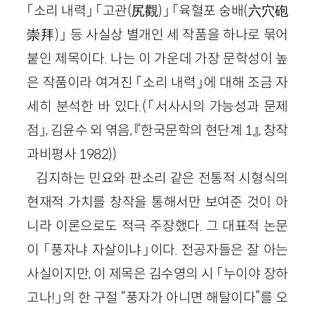
「소리 내력」 「고관(尻觀)」 「육혈포 숭배(六穴砲
崇拜)」 등 사실상 별개인 세 작품을 하나로 묶어
붙인 제목이다. 나는 이 가운데 가장 문학성이 높
은 작품이라 여겨진 「소리 내력」에 대해 조금 자
세히 분석한 바 있다.(「서사시의 가능성과 문제
점」, 김윤수 외 엮음, 『한국문학의 현단계 1』, 창작
과비평사 1982))
김지하는 민요와 판소리 같은 전통적 시형식의
현재적 가치를 창작을 통해서만 보여준 것이 아
니라 이론으로도 적극 주장했다. 그 대표적 논문
이 「풍자냐 자살이냐」이다. 전공자들은 잘 아는
사실이지만, 이 제목은 김수영의 시 「누이야 장하
고나!」의 한 구절 “풍자가 아니면 해탈이다”를 오