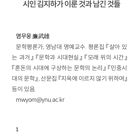
시인 김지하가 이룬 것과 남긴 것들
廉武雄
염무웅
문학평론가, 영남대 명예교수. 평론집 『살아 있
는 과거』 『문학과 시대현실』 『모래 위의 시간』
『혼돈의 시대에 구상하는 문학의 논리』 『민중시
대의 문학』 , 산문집 『지옥에 이르지 않기 위하여』
등이 있음.
mwyom@ynu.ac.kr
1