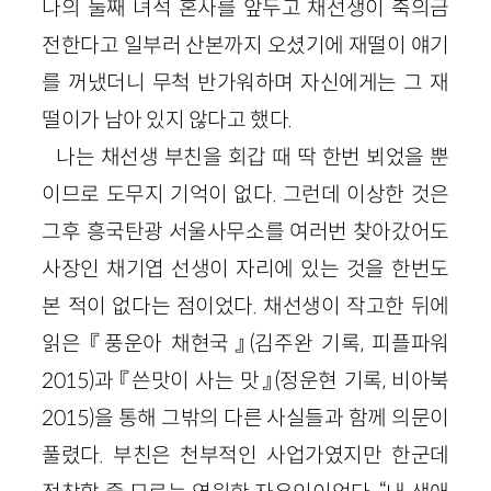
나의 둘째 녀석 혼사를 앞두고 채선생이 축의금
전한다고 일부러 산본까지 오셨기에 재떨이 얘기
를 꺼냈더니 무척 반가워하며 자신에게는 그 재
떨이가 남아 있지 않다고 했다.
나는 채선생 부친을 회갑 때 딱 한번 뵈었을 뿐
이므로 도무지 기억이 없다. 그런데 이상한 것은
그후 흥국탄광 서울사무소를 여러번 찾아갔어도
사장인 채기엽 선생이 자리에 있는 것을 한번도
본 적이 없다는 점이었다. 채선생이 작고한 뒤에
읽은 『풍운아 채현국』(김주완 기록, 피플파워
2015)과 『쓴맛이 사는 맛』(정운현 기록, 비아북
2015)을 통해 그밖의 다른 사실들과 함께 의문이
풀렸다. 부친은 천부적인 사업가였지만 한군데