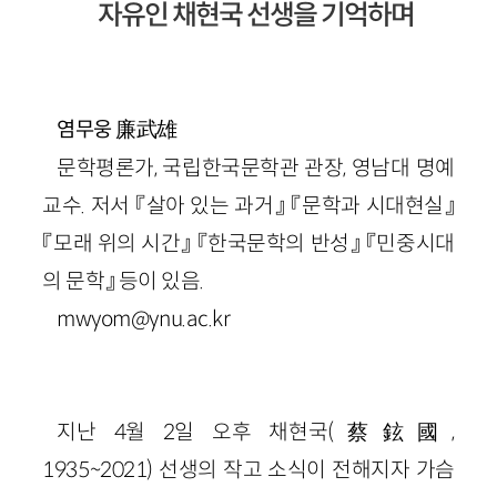
자유인 채현국 선생을 기억하며
廉武雄
염무웅
문학평론가, 국립한국문학관 관장, 영남대 명예
교수. 저서 『살아 있는 과거』 『문학과 시대현실』
『모래 위의 시간』 『한국문학의 반성』 『민중시대
의 문학』 등이 있음.
mwyom@ynu.ac.kr
지난 4월 2일 오후 채현국(蔡鉉國,
1935~2021) 선생의 작고 소식이 전해지자 가슴