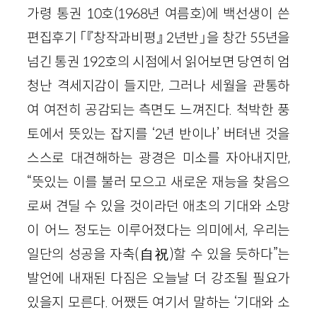
가령 통권 10호(1968년 여름호)에 백선생이 쓴
편집후기 「『창작과비평』 2년반」을 창간 55년을
넘긴 통권 192호의 시점에서 읽어보면 당연히 엄
청난 격세지감이 들지만, 그러나 세월을 관통하
여 여전히 공감되는 측면도 느껴진다. 척박한 풍
토에서 뜻있는 잡지를 ‘2년 반이나’ 버텨낸 것을
스스로 대견해하는 광경은 미소를 자아내지만,
“뜻있는 이를 불러 모으고 새로운 재능을 찾음으
로써 견딜 수 있을 것이라던 애초의 기대와 소망
이 어느 정도는 이루어졌다는 의미에서, 우리는
일단의 성공을 자축(自祝)할 수 있을 듯하다”는
발언에 내재된 다짐은 오늘날 더 강조될 필요가
있을지 모른다. 어쨌든 여기서 말하는 ‘기대와 소