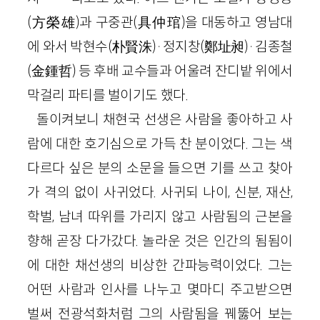
(方榮雄)과 구중관(具仲琯)을 대동하고 영남대
에 와서 박현수(朴賢洙)·정지창(鄭址昶)·김종철
(金鍾哲) 등 후배 교수들과 어울려 잔디밭 위에서
막걸리 파티를 벌이기도 했다.
돌이켜보니 채현국 선생은 사람을 좋아하고 사
람에 대한 호기심으로 가득 찬 분이었다. 그는 색
다르다 싶은 분의 소문을 들으면 기를 쓰고 찾아
가 격의 없이 사귀었다. 사귀되 나이, 신분, 재산,
학벌, 남녀 따위를 가리지 않고 사람됨의 근본을
향해 곧장 다가갔다. 놀라운 것은 인간의 됨됨이
에 대한 채선생의 비상한 간파능력이었다. 그는
어떤 사람과 인사를 나누고 몇마디 주고받으면
벌써 전광석화처럼 그의 사람됨을 꿰뚫어 보는