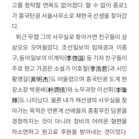
고를 청탁할 면목도 없어졌다. 할 수 없이 종로1
가 흥국탄광 서울사무소로 채현국 선생을 찾아갔
다.
퇴근 무렵 그의 사무실로 찾아가면 친구들이 삼
삼오오 모여들었다. 조선일보의 임재경과 이종
구, 동아일보의 이계익(李啓謚) 등 기자 친구들이
주로 왔고 가끔은 소설가 이호철(李浩哲)과 시인
황명걸(黃明杰)도 어울렸으며 흥국탄광 도계 현
장소장 박윤배(朴潤倍)와 노무과장 이선휘(李璇
輝)도 나타났다. 물론 내가 채선생의 사무실을 찾
아가는 목적은 언론계 선배들의 종횡무진 담론을
경청하자는 것이 아니라 창비의 어려운 형편을
하소연하고 원고료 후원을 받아내는 것이었다.