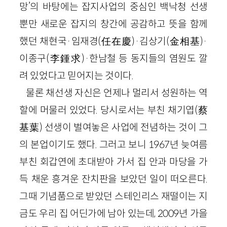
망’의 바탕에는 잡지사업의 중심인 백낙청 선생
뿐만 새로운 잡지의 창간에 공감하고 뜻을 함께
했던 채현국·임재경(任在慶)·김상기(金相基)·
이종구(李鍾求)·한남철 등 동지들의 염원도 깔
려 있었다고 믿어지는 것이다.
물론 채선생 자신은 언제나 멀리서 성원하는 역
할에 머물러 있었다. 당시로서는 부친 채기엽(蔡
基葉) 선생이 벌여놓은 사업에 전념하는 것이 그
의 본업이기도 했다. 그러고 보니 1967년 늦여름
부친 회갑연에 초대받아 가서 집 안과 마당을 가
득 채운 흥겨운 잔치판을 보았던 일이 떠오른다.
그때 기념품으로 받았던 스테인리스 재떨이는 지
금도 우리 집 어딘가에 남아 있는데, 2009년 가을