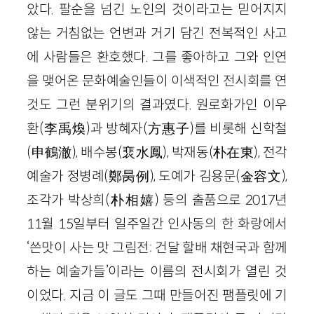
았다. 팔순을 넘긴 노인의 것이라고는 믿어지지
않는 거침없는 언변과 거기 담긴 전복적인 사고
에 사람들은 환호했다. 그를 좋아하고 그와 인연
을 맺어온 문화예술인들이 이색적인 전시회를 연
것도 그런 분위기의 결과였다. 원로화가인 이우
환(李禹煥)과 방혜자(方惠子)를 비롯해 신학철
(申鶴澈), 배수봉(裵水鳳), 박재동(朴在東), 전각
예술가 정병례(鄭昺例), 도예가 김용문(金容文),
조각가 박상희(朴相嬉) 등의 출품으로 2017년
11월 15일부터 일주일간 인사동의 한 화랑에서
‘쓴맛이 사는 맛 그림전: 건달 할배 채현국과 함께
하는 예술가들’이라는 이름의 전시회가 열린 것
이었다. 지금 이 글도 그때 만들어진 팸플릿에 기