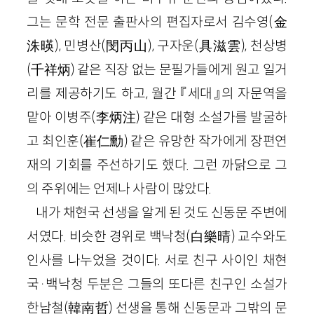
그는 문학 전문 출판사의 편집자로서 김수영(金
洙暎), 민병산(閔丙山), 구자운(具滋雲), 천상병
(千祥炳) 같은 직장 없는 문필가들에게 원고 일거
리를 제공하기도 하고, 월간 『세대』의 자문역을
맡아 이병주(李炳注) 같은 대형 소설가를 발굴하
고 최인훈(崔仁勳) 같은 유망한 작가에게 장편연
재의 기회를 주선하기도 했다. 그런 까닭으로 그
의 주위에는 언제나 사람이 많았다.
내가 채현국 선생을 알게 된 것도 신동문 주변에
서였다. 비슷한 경위로 백낙청(白樂晴) 교수와도
인사를 나누었을 것이다. 서로 친구 사이인 채현
국·백낙청 두분은 그들의 또다른 친구인 소설가
한남철(韓南哲) 선생을 통해 신동문과 그밖의 문