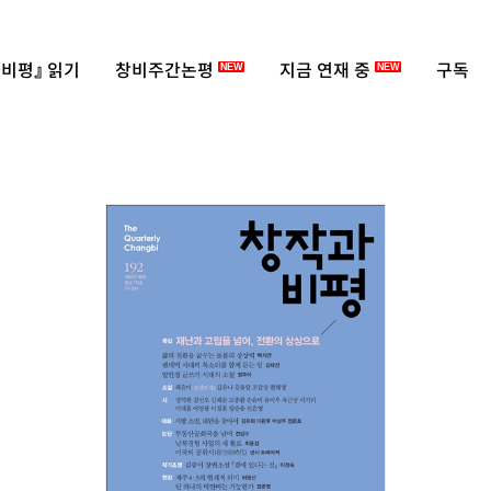
비평』 읽기
창비주간논평
지금 연재 중
구독
NEW
NEW