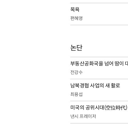
목욕
편혜영
논단
부동산공화국을 넘어 땀이 
전강수
남북경협 사업의 새 활로
최용섭
미국의 공위시대(空位時代)
낸시 프레이저