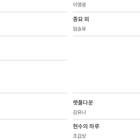
이영광
종묘 외
임승유
랫풀다운
김유나
현수의 하루
조갑상