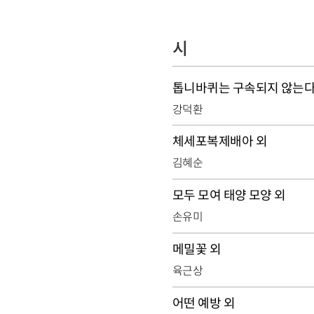
시
톱니바퀴는 구속되지 않는다
강덕환
체세포복제배아 외
김혜순
모두 모여 태양 모양 외
손유미
메밀꽃 외
육근상
어떤 예방 외