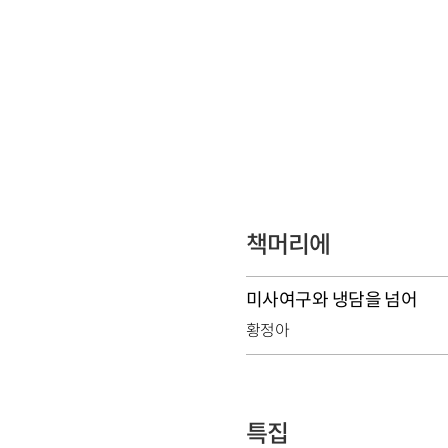
책머리에
미사여구와 냉담을 넘어
황정아
특집