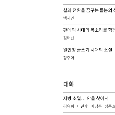
삶의 전환을 꿈꾸는 돌봄의
백지연
팬데믹 시대의 목소리를 함께
김태선
일인칭 글쓰기 시대의 소설
정주아
대화
지방 소멸, 대안을 찾아서
김유화
이관후
이남주
정준