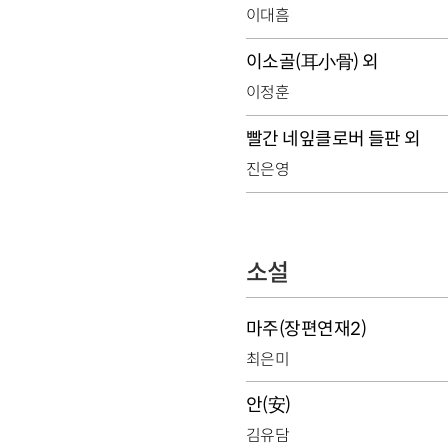
이대흠
이소골(耳小骨) 외
이정훈
빨간 네잎클로버 들판 외
진은영
소설
마주(장편연재2)
최은미
안(安)
김유담