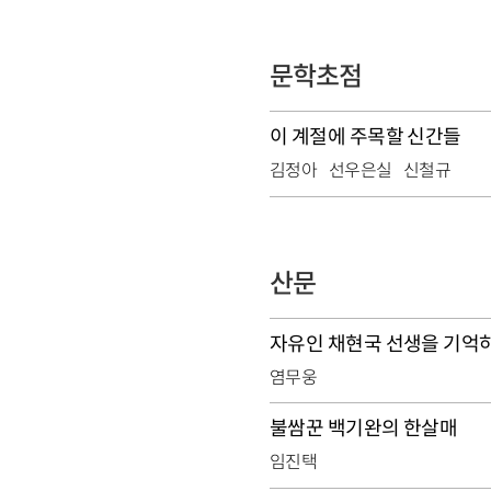
문학초점
이 계절에 주목할 신간들
김정아
선우은실
신철규
산문
자유인 채현국 선생을 기억
염무웅
불쌈꾼 백기완의 한살매
임진택