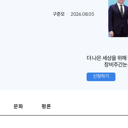
구준모
· 2026.08.05
더 나은 세상을 위해
창비주간논
신청하기
문화
평론