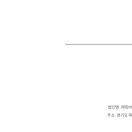
법인명 : ㈜창비
주소 : 경기도 파