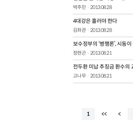
박주민
2013.08.28
4대강은 흘러야 한다
김좌관
2013.08.28
보수정부의 ‘병행론’, 시동이
정현곤
2013.08.21
전두환 미납 추징금 환수의 
고나무
2013.08.21
1
<<
<