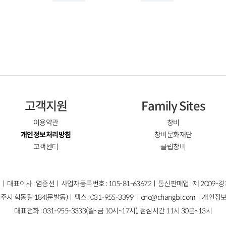
고객지원
Family Sites
이용약관
창비
개인정보처리방침
창비문화재단
고객센터
클럽창비
ㅣ대표이사 : 염종선ㅣ사업자등록번호 : 105-81-63672ㅣ통신판매업 : 제 2009-
주시 회동길 184(문발동)ㅣ팩스 : 031-955-3399 ㅣ
cnc@changbi.com
ㅣ개인정보
대표전화 : 031-955-3333(월~금 10시~17시), 점심시간 11시 30분~13시