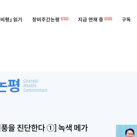
비평』 읽기
창비주간논평
지금 연재 중
구독
NEW
NEW
논평
Changbi
Weekly
Commentary
열풍을 진단한다 ①] 녹색 메가