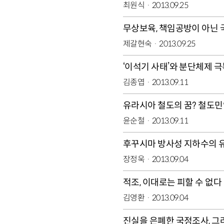
최원식
2013.09.25
무상보육, 책임공방이 아닌 
제갈현숙
2013.09.25
‘이석기 사태’와 분단체제 극
김종엽
2013.09.11
유라시아 철도의 꿈? 철도
윤순철
2013.09.11
후꾸시마 방사성 지하수의 유
장정욱
2013.09.04
적조, 이대로는 피할 수 없다
김영환
2013.09.04
진실을 은폐한 국정조사, 그