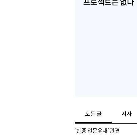
프로젝트는 없다
모든 글
시사
‘한중 인문유대’ 관견