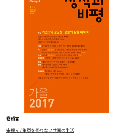
卷頭言
宋鐘元
/
亀
裂を恐れない共同の生活