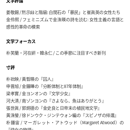
文学評論
姜敬錫 / 黙示録と階級: 白閔石の「暴民」と崔眞英の女性たち
金伶熙 / フェミニズムで金洙暎の詩を読む: 女性主義の言語と
感性的革命の模索
文
学
フォ
ー
カ
ス
朴笑蘭・河在姸・韓永仁 / この季節に注目すべき新刊
寸評
朴玧映 / 黃晳暎の『囚人』
申晋旭 / 金鐘曄の『分断体制と87年体制』
梁孝實 / 金ヨンオンの『文学少女』
河大淸 / 南ゾンヨンの『さよなら、魚はありがとう』
張世眞 / 郭炯德の『金史良と日帝末の植民地文学』
黃洙瑩 / 徐ドンウク・ジンテウォン編の『スピノザの帰還』
朴鍾宙 / マーガレット・アトウッド（Margaret Atwood）の
『侍女の物語』