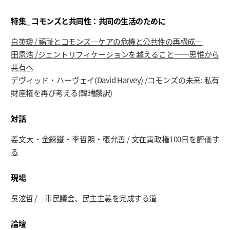
特集
_
コモンズと共同性：共同の生活のために
白英瓊
/
福祉とコモンズ
―
ケアの危機と公共性の再構成―
田恩浩
/
ジェントリフィケーションを越えること――思惟から
共有へ
デヴィッド・ハーヴェイ(David Harvey) /コモンズの未来: 私有
財産権を再び考える(韓瑞麟訳)
対話
姜文大
・
金鍊鐵
・
李哲熙
・
張允善
/
文在寅政
権
100
日
を
評
価
す
る
現場
吳泫哲
/
市民議会、民主主義を完成する道
論壇