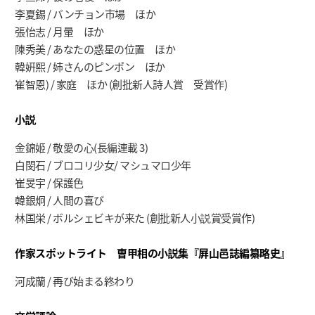
李夏錫 / バンチョン市場 ほか
張怡志 / 月暈 ほか
陳秀美 / あなたの惑星の位置 ほか
韓姸熙 / 姉さんのピンポン ほか
崔智恩) / 家庭 ほか (創批新人詩人賞 受賞作)
小説
金錦姬 / 敬愛の心(長編連載 3)
白閔石 / ブロコリ少女/ マシュマロ少年
崔旻宇 / 保護色
韓銀炯 / 人間の喜び
林国栄 / ボルシェビキが来た (創批新人小説賞受賞作)
作家
スポットライト
曺甲相の小説集『屛山邑誌編纂略史』
河成蘭 / 再び始まる終わり