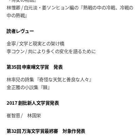
林惟卿 / 白元淡・姜ソンヒョン編の『熱戦の中の冷戦、冷戦の
中の熱戦』
読者
レヴュ
ー
金寧 / 文学と現実との架け橋
李コウン / 共により多くの変化を語るために
第
35
回
申東曄文学賞 発表
林率兒の詩集 『奇怪な天気と善良な人々』
金正雅の小説集『棘』
2017
創批新人文学賞発表
崔智恩 / 林国栄
第
32
回
万海文学賞最終審 対象作発表