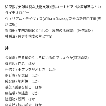
徐東振 / 支離滅裂な技術支離滅裂ユートピア: 4次産業革命とい
うイデオロギー
ウィリアム・デイヴィス(William Davies) / 新たな新自由主義(李
廷進訳))
賀照田 / 中国の崛起と当代の「思想の無意識」 (任佑卿訳)
林栄澤 / 碧史李佑成の生と学問
詩
金炯洙 / 光る星のうしろにいるのでしょうか(特別寄稿)
權善熙 / 作名 ほか
朴信圭 / ポプラを呼ぶとき ほか
徐廷春 / 記念日 ほか
成允碩 / 場所性 ほか
孫美 / 瓢箪を割る ほか
庾桂瑛 / 陳述書 ほか
陸根箱 / 穀雨 ほか
李宣姈 / 彼の老後 ほか