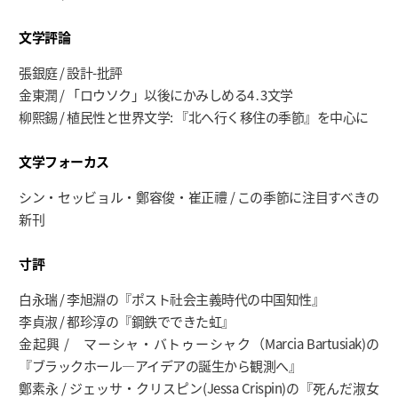
文学評論
張銀庭 / 設計-批評
金東潤 / 「ロウソク」以後にかみしめる4․3文学
柳熙錫 / 植民性と世界文学: 『北へ行く移住の季節』を中心に
文学フォーカス
シン・セッビョル・鄭容俊・崔正禮 / この季節に注目すべきの
新刊
寸評
白永瑞 / 李旭淵の『ポスト社会主義時代の中国知性』
李貞淑 / 都珍淳の『鋼鉄でできた虹』
金起興 / マーシャ・バトゥーシャク（Marcia Bartusiak)の
『ブラックホール―アイデアの誕生から観測へ』
鄭素永 / ジェッサ・クリスピン(Jessa Crispin)の『死んだ淑女