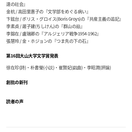
達の社会』
金杭 / 高田里惠子の『文学部をめぐる病い』
卞鉉台 / ボリス・グロイス(Boris Groys)の『共産主義の追記』
李素貞 / 遲子建(ちしけん)の『群山の巔』
李鎔在 / 盧瑞卿の『アルジェリア戦争1954-1962』
張慧玲 / 金・ホジョンの『つま先の下の石』
第16回大山大学文学賞発表
徐在珍(詩)・朴書瑩(小説)・崔賢妃(戯曲)・李昭潤(評論)
創批の新刊
読者の声