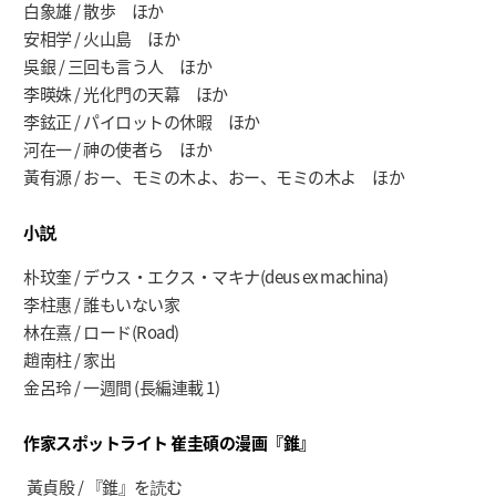
白象雄 / 散歩 ほか
安相学 / 火山島 ほか
吳銀 / 三回も言う人 ほか
李暎姝 / 光化門の天幕 ほか
李鉉正 / パイロットの休暇 ほか
河在一 / 神の使者ら ほか
黃有源 / おー、モミの木よ、おー、モミの木よ ほか
小説
朴玟奎 / デウス・エクス・マキナ(deus ex machina)
李柱惠 / 誰もいない家
林在熹 / ロード(Road)
趙南柱 / 家出
金呂玲 / 一週間 (長編連載 1)
作家スポットライト
崔圭碩の漫画『錐』
黃貞殷 / 『錐』を読む