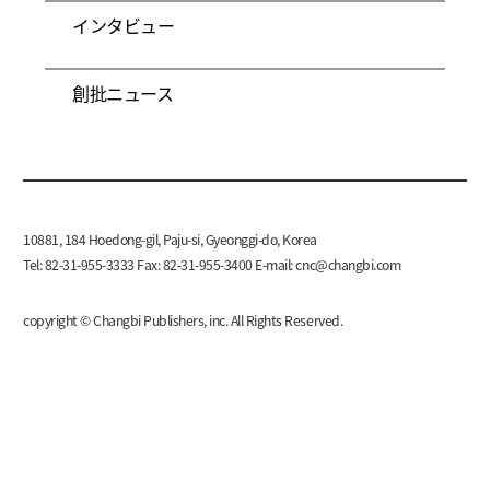
インタビュー
創批ニュース
10881, 184 Hoedong-gil, Paju-si, Gyeonggi-do, Korea
Tel: 82-31-955-3333 Fax: 82-31-955-3400 E-mail:
cnc@changbi.com
copyright © Changbi Publishers, inc. All Rights Reserved.