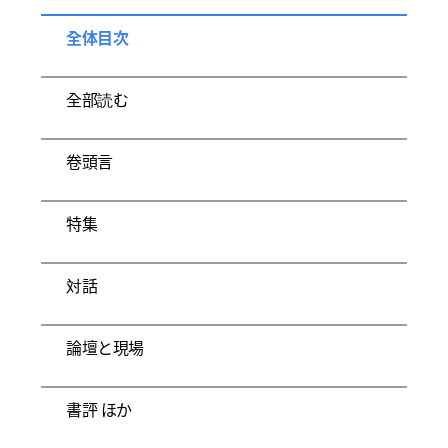
全体目次
全部読む
卷頭言
特集
対話
論壇と現場
書評 ほか