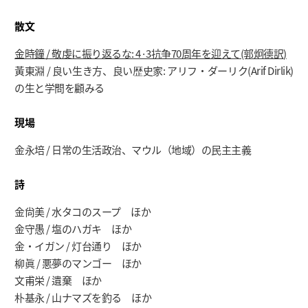
散文
金時鐘 / 敬虔に振り返るな: 4·3抗争70周年を迎えて(郭炯德訳)
黃東淵 / 良い生き方、良い歴史家: アリフ・ダーリク(Arif Dirlik)
の生と学問を顧みる
現場
金永培 / 日常の生活政治、マウル（地域）の民主主義
詩
金尙美 / 水タコのスープ ほか
金守愚 / 塩のハガキ ほか
金・イガン / 灯台通り ほか
柳眞 / 悪夢のマンゴー ほか
文甫栄 / 遺棄 ほか
朴基永 / 山ナマズを釣る ほか