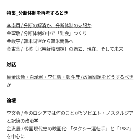
特集_分断体制を再考するとき
李南周 / 分断の解消か、分断体制の克服か
金聖敬 / 分断体制の中で「社会」つくり
金峻亨 / 韓米同盟から韓米関係へ
金東葉 / 北核〔北朝鮮核問題〕の過去、現在、そして未来
対話
權金炫伶・白承憲・李仁榮・鄭斗彦 / 改憲問題をどうするべき
か
論壇
李文令 / 今のロシアでは何のことが?: ソビエト・ノスタルジア
と記憶の政治学
金泳辰 / 韓国現代史の映画化: 「タクシー運転手」と「1987」
を中心に