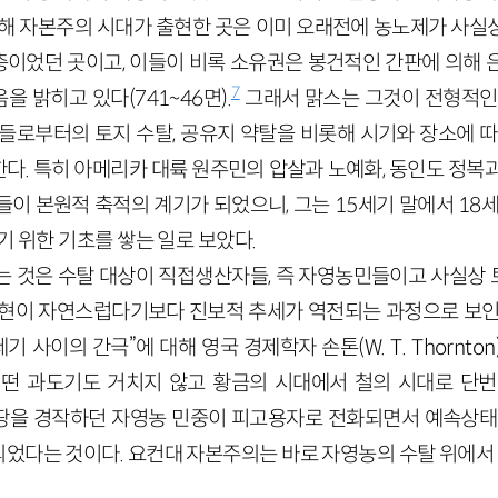
통해 자본주의 시대가 출현한 곳은 이미 오래전에 농노제가 사실
이었던 곳이고, 이들이 비록 소유권은 봉건적인 간판에 의해 
7
 밝히고 있다(741~46면).
그래서 맑스는 그것이 전형적인
민들로부터의 토지 수탈, 공유지 약탈을 비롯해 시기와 장소에 따
다. 특히 아메리카 대륙 원주민의 압살과 노예화, 동인도 정복과
이 본원적 축적의 계기가 되었으니, 그는 15세기 말에서 18
기 위한 기초를 쌓는 일로 보았다.
는 것은 수탈 대상이 직접생산자들, 즉 자영농민들이고 사실상
출현이 자연스럽다기보다 진보적 추세가 역전되는 과정으로 보인
기 사이의 간극”에 대해 영국 경제학자 손톤(W. T. Thornt
떤 과도기도 거치지 않고 황금의 시대에서 철의 시대로 단번
자기 땅을 경작하던 자영농 민중이 피고용자로 전화되면서 예속상태
었다는 것이다. 요컨대 자본주의는 바로 자영농의 수탈 위에서 