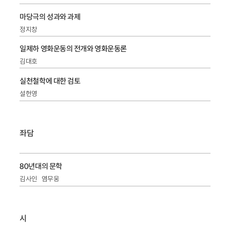
마당극의 성과와 과제
정지창
일제하 영화운동의 전개와 영화운동론
김대호
실천철학에 대한 검토
설헌영
좌담
80년대의 문학
김사인
염무웅
시