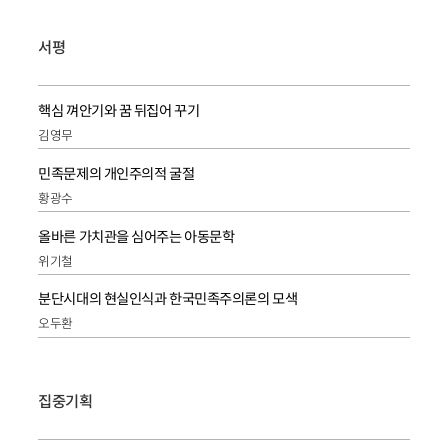
서평
핵심 껴안기와 꿈 뒤집어 꾸기
김영무
민족문제의 개인주의적 굴절
황광수
올바른 가치관을 심어주는 아동문학
위기철
분단시대의 현실인식과 한국민족주의론의 모색
오두환
집중기획