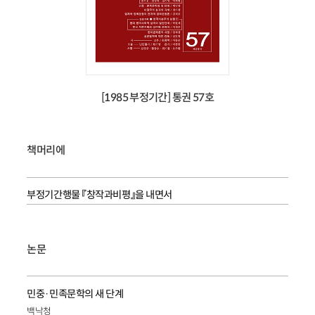
[1985 부정기간] 통권 57호
책머리에
부정기간행물 『창작과비평』을 내면서
논문
민중·민족문학의 새 단계
백낙청