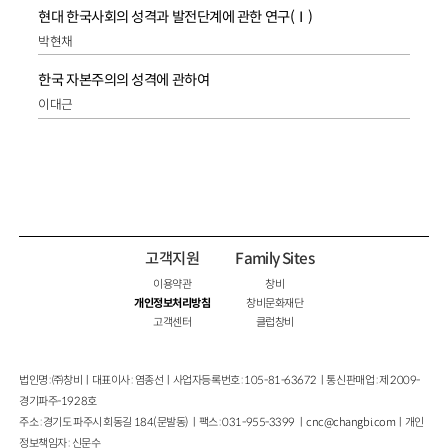
현대 한국사회의 성격과 발전단계에 관한 연구(Ⅰ)
박현채
한국 자본주의의 성격에 관하여
이대근
고객지원
Family Sites
이용약관
창비
개인정보처리방침
창비문화재단
고객센터
클럽창비
법인명 : ㈜창비ㅣ대표이사 : 염종선ㅣ사업자등록번호 : 105-81-63672ㅣ통신판매업 : 제 2009-
경기파주-1928호
주소 : 경기도 파주시 회동길 184(문발동)ㅣ팩스 : 031-955-3399 ㅣ
cnc@changbi.com
ㅣ개인
정보책임자 : 신문수