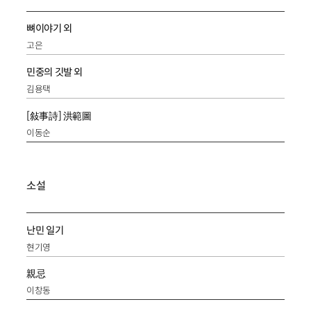
뼈이야기 외
고은
민중의 깃발 외
김용택
[敍事詩] 洪範圖
이동순
소설
난민 일기
현기영
親忌
이창동