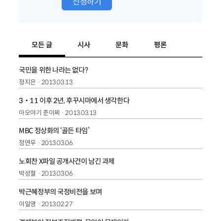
신청하기
모든 글
시사
문화
평론
국민을 위한 나라는 없다?
정지은
2013.03.13
3‧11 이후 2년, 후꾸시마에서 생각한다
아오야기 준이찌
2013.03.13
MBC 정상화의 ‘골든 타임’
정연우
2013.03.06
노회찬 X파일 공개사건이 남긴 과제
박성철
2013.03.06
박근혜정부의 국정비전을 보며
이일영
2013.02.27