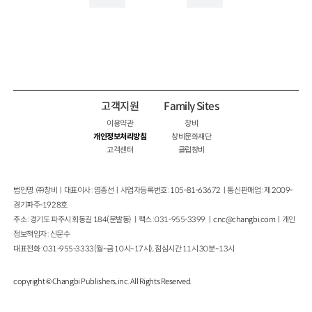
고객지원
Family Sites
이용약관
창비
개인정보처리방침
창비문화재단
고객센터
클럽창비
법인명 : ㈜창비ㅣ대표이사 : 염종선ㅣ사업자등록번호 : 105-81-63672ㅣ통신판매업 : 제 2009-
경기파주-1928호
주소 : 경기도 파주시 회동길 184(문발동)ㅣ팩스 : 031-955-3399 ㅣ
cnc@changbi.com
ㅣ개인
정보책임자 : 신문수
대표전화 : 031-955-3333(월~금 10시~17시), 점심시간 11시 30분~13시
copyright © Changbi Publishers, inc. All Rights Reserved.