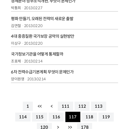
경제분야 정부조직개편, 무엇이 문제인가
박통희
2013.02.27
평화 만들기, 오래된 전략의 새로운 출발
김연철
2013.02.20
4대 중증질환 국가보장 공약의 실현방안
이상구
2013.02.20
국가정보기관을 어떻게 통제할까
조효제
2013.02.14
6차 전력수급기본계획 무엇이 문제인가
양이원영
2013.02.14
1
<<
<
111
112
113
114
115
116
117
118
119
120
>
>>
178