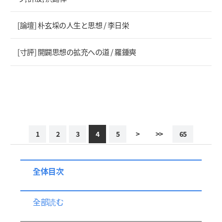
[論壇] 朴玄埰の人生と思想 / 李日栄
[寸評] 開闢思想の拡充への道 / 羅鍾奭
1
2
3
4
5
>
>>
65
全体目次
全部読む