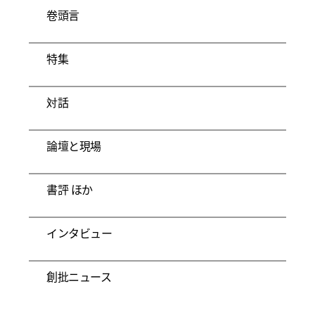
卷頭言
特集
対話
論壇と現場
書評 ほか
インタビュー
創批ニュース