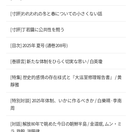
[寸評]われわれの冬と春についての小さくない話
[寸評]丁若鏞に公共性を問う
[目次] 2025年 夏号 (通卷208号)
[巻頭言] 新たな体制をひらく切実な思い / 白英瓊
[特集] 歴史的感情の存在様式と『大温室修理報告書』 / 黄
靜雅
[特別対談] 2025年体制、いかに作るべきか / 白樂晴·李南
周
[対話] 解放80年で眺めた今日の朝鮮半島 / 金道珉, ムン・ミ
ラ, 許殷, 洪錫律