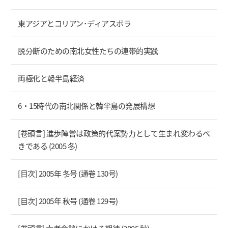
東アジアとコリアン･ディアスポラ
脱分断のための南北女性たちの連帯的実践
両極化と韓半島経済
6・15時代の南北関係と韓半島の発展構想
[卷頭言] 進歩陣営は政策的代案勢力として生まれ変わるべ
きである (2005 冬)
[目次] 2005年 冬号 (通卷 130号)
[目次] 2005年 秋号 (通卷 129号)