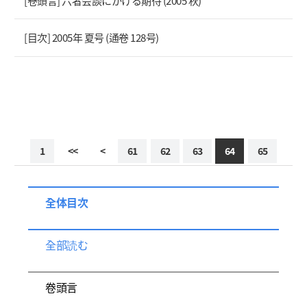
[卷頭言] 六者会談にかける期待 (2005 秋)
[目次] 2005年 夏号 (通卷 128号)
1
<<
<
61
62
63
64
65
全体目次
全部読む
卷頭言