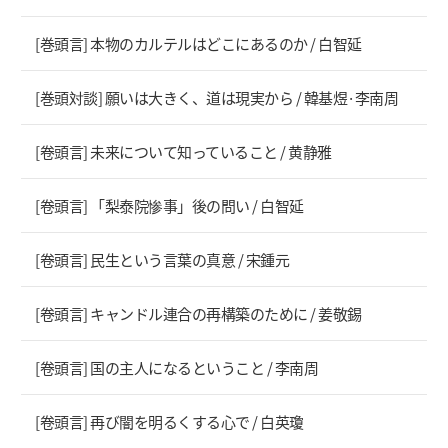
[巻頭言] 本物のカルテルはどこにあるのか / 白智延
[巻頭対談] 願いは大きく、道は現実から / 韓基煜·李南周
[卷頭言] 未来について知っていること / 黄静雅
[卷頭言] 「梨泰院惨事」後の問い / 白智延
[卷頭言] 民生という言葉の真意 / 宋鍾元
[卷頭言] キャンドル連合の再構築のために / 姜敬錫
[卷頭言] 国の主人になるということ / 李南周
[卷頭言] 再び闇を明るくする心で / 白英瓊