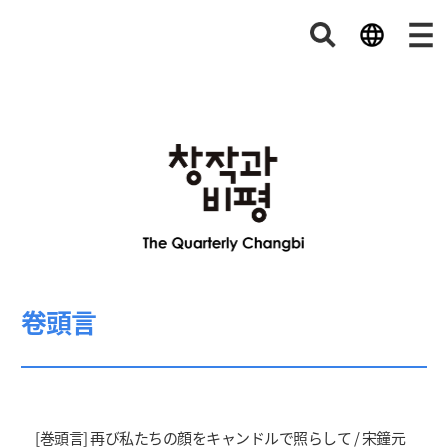
卷頭言
[巻頭言] 再び私たちの顔をキャンドルで照らして / 宋鐘元