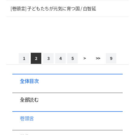
[卷頭言] 子どもたちが元気に育つ国 / 白智延
1
2
3
4
5
>
>>
9
全体目次
全部読む
卷頭言